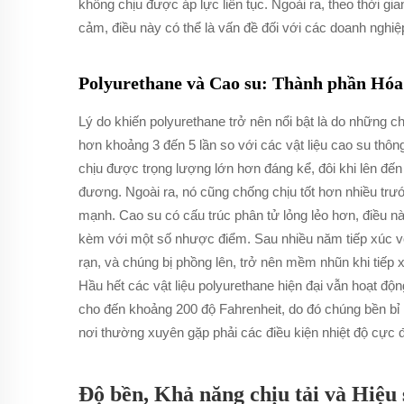
không chịu được áp lực liên tục. Ngoài ra, theo thời gi
cảm, điều này có thể là vấn đề đối với các doanh nghiệ
Polyurethane và Cao su: Thành phần Hóa
Lý do khiến polyurethane trở nên nổi bật là do những c
hơn khoảng 3 đến 5 lần so với các vật liệu cao su thôn
chịu được trọng lượng lớn hơn đáng kể, đôi khi lên đ
đương. Ngoài ra, nó cũng chống chịu tốt hơn nhiều trư
mạnh. Cao su có cấu trúc phân tử lỏng lẻo hơn, điều này
kèm với một số nhược điểm. Sau nhiều năm tiếp xúc vớ
rạn, và chúng bị phồng lên, trở nên mềm nhũn khi tiếp x
Hầu hết các vật liệu polyurethane hiện đại vẫn hoạt động
cho đến khoảng 200 độ Fahrenheit, do đó chúng bền bỉ
nơi thường xuyên gặp phải các điều kiện nhiệt độ cực 
Độ bền, Khả năng chịu tải và Hiệu