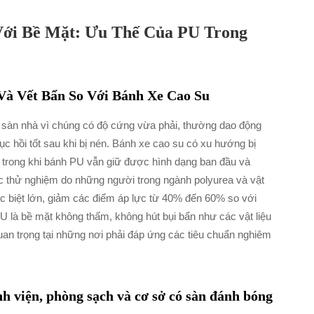
Với Bề Mặt: Ưu Thế Của PU Trong
à Vết Bẩn So Với Bánh Xe Cao Su
ệ sàn nhà vì chúng có độ cứng vừa phải, thường dao động
c hồi tốt sau khi bị nén. Bánh xe cao su có xu hướng bị
ịu, trong khi bánh PU vẫn giữ được hình dạng ban đầu và
ác thử nghiệm do những người trong ngành polyurea và vật
ác biệt lớn, giảm các điểm áp lực từ 40% đến 60% so với
 là bề mặt không thấm, không hút bụi bẩn như các vật liệu
quan trọng tại những nơi phải đáp ứng các tiêu chuẩn nghiêm
nh viện, phòng sạch và cơ sở có sàn đánh bóng