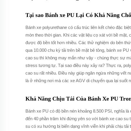
Tại sao Bánh xe PU Lại Có Khả Năng Ch
Bánh xe polyurethane có cấu trúc liên kết chéo đặc biệt
mòn theo thời gian. Khi các vật liệu cọ xát với bề mặt
được độ bền tốt hơn nhiều. Các thử nghiệm do bên thứ ba
qua 10.000 chu kỳ tải trên bề mặt bê tông, bánh xe P
cao su thì không may mắn như vậy - chúng thực sự m
stress tương tự. Tại sao điều này xảy ra? Thực ra, po
cao su rất nhiều. Điều này giúp ngăn ngừa những vết nứ
là ở những nơi mà các xe AGV di chuyển qua lại suốt 
Khả Năng Chịu Tải Của Bánh Xe PU Tro
Bánh xe PU có độ bền nén khoảng 8.500 PSI, nghĩa là 
đến 40 phần trăm khi đứng yên so với bánh xe cao su t
su có xu hướng bị biến dạng vĩnh viễn khi phải chịu tải