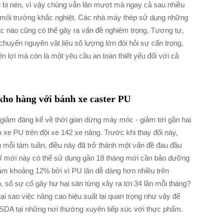
i bị nén, vì vậy chúng vẫn lăn mượt mà ngay cả sau nhiều
ng môi trường khắc nghiệt. Các nhà máy thép sử dụng những
ắc nào cũng có thể gây ra vấn đề nghiêm trọng. Tương tự,
uyển nguyên vật liệu số lượng lớn đòi hỏi sự cẩn trọng,
ện lợi mà còn là một yêu cầu an toàn thiết yếu đối với cả
 kho hàng với bánh xe caster PU
giảm đáng kể về thời gian dừng máy móc - giảm tới gần hai
 xe PU trên đội xe 142 xe nâng. Trước khi thay đổi này,
 mỗi tám tuần, điều này đã trở thành một vấn đề đau đầu
 PU mới này có thể sử dụng gần 18 tháng mới cần bảo dưỡng
giảm khoảng 12% bởi vì PU lăn dễ dàng hơn nhiều trên
, số sự cố gây hư hại sàn từng xảy ra tới 34 lần mỗi tháng?
ại sao việc nâng cao hiệu suất lại quan trọng như vậy để
SDA tại những nơi thường xuyên tiếp xúc với thực phẩm.