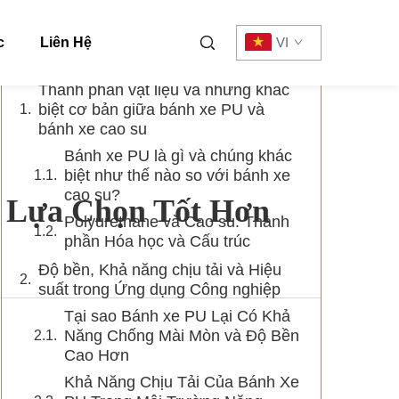
Mục lục
c
Liên Hệ
VI
Thành phần vật liệu và những khác
biệt cơ bản giữa bánh xe PU và
bánh xe cao su
Bánh xe PU là gì và chúng khác
biệt như thế nào so với bánh xe
cao su?
à Lựa Chọn Tốt Hơn
Polyurethane và Cao su: Thành
phần Hóa học và Cấu trúc
Độ bền, Khả năng chịu tải và Hiệu
suất trong Ứng dụng Công nghiệp
Tại sao Bánh xe PU Lại Có Khả
Năng Chống Mài Mòn và Độ Bền
Cao Hơn
Khả Năng Chịu Tải Của Bánh Xe