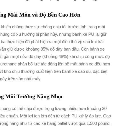
ống Mài Mòn và Độ Bền Cao Hơn
 khiến chúng thực sự chống chịu tốt trước tình trạng mài
, chúng có xu hướng bị phân hủy, nhưng bánh xe PU lại giữ
 thực hiện đã phát hiện ra một điều thú vị: sau khi trải
U vẫn giữ được khoảng 85% độ dày ban đầu. Còn bánh xe
ất gần một nửa độ dày (khoảng 48%) khi chịu cùng mức độ
lyurethane phân bố lực tác động lên bề mặt bánh xe đều hơn
t khó chịu thường xuất hiện trên bánh xe cao su, đặc biệt
ngày trên sàn nhà máy.
ng Môi Trường Nặng Nhọc
chúng có thể chịu được trọng lượng nhiều hơn khoảng 30
iêu chuẩn. Một lợi ích lớn đến từ cách PU xử lý áp lực. Cao
 trọng nặng như từ các kệ hàng pallet vượt quá 1.500 pound.