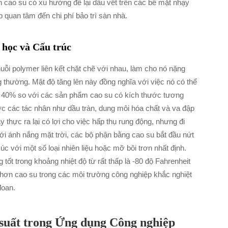
an cao su có xu hướng để lại dấu vết trên các bề mặt nhạy
p quan tâm đến chi phí bảo trì sàn nhà.
 học và Cấu trúc
huỗi polymer liên kết chặt chẽ với nhau, làm cho nó nặng
g thường. Mật độ tăng lên này đồng nghĩa với việc nó có thể
ến 40% so với các sản phẩm cao su có kích thước tương
ớc các tác nhân như dầu tràn, dung môi hóa chất và va đập
 thực ra lại có lợi cho việc hấp thụ rung động, nhưng đi
i ánh nắng mặt trời, các bộ phận bằng cao su bắt đầu nứt
úc với một số loại nhiên liệu hoặc mỡ bôi trơn nhất định.
 tốt trong khoảng nhiệt độ từ rất thấp là -80 độ Fahrenheit
 hơn cao su trong các môi trường công nghiệp khắc nghiệt
đoan.
 suất trong Ứng dụng Công nghiệp