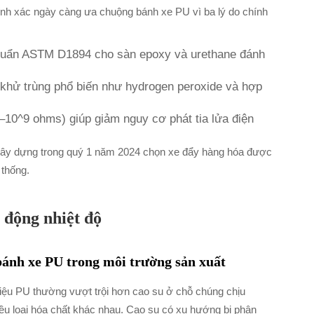
nh xác ngày càng ưa chuộng bánh xe PU vì ba lý do chính
huẩn ASTM D1894 cho sàn epoxy và urethane đánh
khử trùng phổ biến như hydrogen peroxide và hợp
6–10^9 ohms) giúp giảm nguy cơ phát tia lửa điện
 xây dựng trong quý 1 năm 2024 chọn xe đẩy hàng hóa được
 thống.
 động nhiệt độ
ánh xe PU trong môi trường sản xuất
liệu PU thường vượt trội hơn cao su ở chỗ chúng chịu
iều loại hóa chất khác nhau. Cao su có xu hướng bị phân