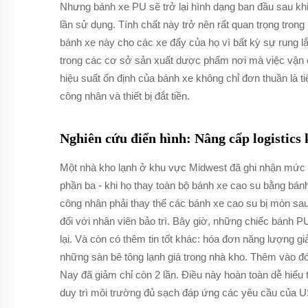
Nhưng bánh xe PU sẽ trở lại hình dạng ban đầu sau kh
lần sử dụng. Tính chất này trở nên rất quan trọng tro
bánh xe này cho các xe đẩy của họ vì bất kỳ sự rung l
trong các cơ sở sản xuất dược phẩm nơi mà việc vận ch
hiệu suất ổn định của bánh xe không chỉ đơn thuần là ti
công nhân và thiết bị đắt tiền.
Nghiên cứu điển hình: Nâng cấp logistics
Một nhà kho lạnh ở khu vực Midwest đã ghi nhận mức 
phần ba - khi họ thay toàn bộ bánh xe cao su bằng bánh
công nhân phải thay thế các bánh xe cao su bị mòn sau
đối với nhân viên bảo trì. Bây giờ, những chiếc bánh
lại. Và còn có thêm tin tốt khác: hóa đơn năng lượng 
những sàn bê tông lạnh giá trong nhà kho. Thêm vào đó
Nay đã giảm chỉ còn 2 lần. Điều này hoàn toàn dễ hiểu t
duy trì môi trường đủ sạch đáp ứng các yêu cầu của U