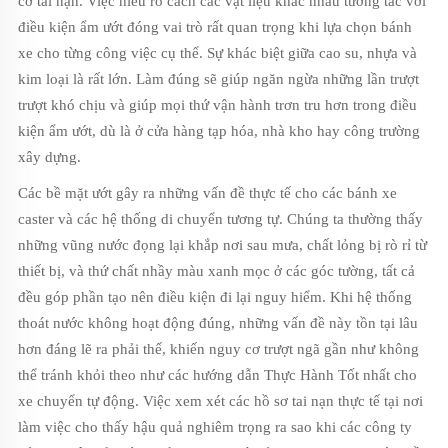
cơ tai nạn. Việc hiểu rõ cách các vật liệu khác nhau tương tác với
điều kiện ẩm ướt đóng vai trò rất quan trọng khi lựa chọn bánh
xe cho từng công việc cụ thể. Sự khác biệt giữa cao su, nhựa và
kim loại là rất lớn. Làm đúng sẽ giúp ngăn ngừa những lần trượt
trượt khó chịu và giúp mọi thứ vận hành trơn tru hơn trong điều
kiện ẩm ướt, dù là ở cửa hàng tạp hóa, nhà kho hay công trường
xây dựng.
Các bề mặt ướt gây ra những vấn đề thực tế cho các bánh xe
caster và các hệ thống di chuyển tương tự. Chúng ta thường thấy
những vũng nước đọng lại khắp nơi sau mưa, chất lỏng bị rò rỉ từ
thiết bị, và thứ chất nhầy màu xanh mọc ở các góc tường, tất cả
đều góp phần tạo nên điều kiện đi lại nguy hiểm. Khi hệ thống
thoát nước không hoạt động đúng, những vấn đề này tồn tại lâu
hơn đáng lẽ ra phải thế, khiến nguy cơ trượt ngã gần như không
thể tránh khỏi theo như các hướng dẫn Thực Hành Tốt nhất cho
xe chuyển tự động. Việc xem xét các hồ sơ tai nạn thực tế tại nơi
làm việc cho thấy hậu quả nghiêm trọng ra sao khi các công ty