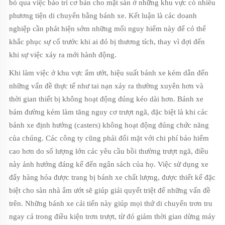
bỏ qua việc bảo trì cơ bản cho mặt sàn ở những khu vực có nhiều
phương tiện di chuyển bằng bánh xe. Kết luận là các doanh
nghiệp cần phát hiện sớm những mối nguy hiểm này để có thể
khắc phục sự cố trước khi ai đó bị thương tích, thay vì đợi đến
khi sự việc xảy ra mới hành động.
Khi làm việc ở khu vực ẩm ướt, hiệu suất bánh xe kém dẫn đến
những vấn đề thực tế như tai nạn xảy ra thường xuyên hơn và
thời gian thiết bị không hoạt động đúng kéo dài hơn. Bánh xe
bám đường kém làm tăng nguy cơ trượt ngã, đặc biệt là khi các
bánh xe định hướng (casters) không hoạt động đúng chức năng
của chúng. Các công ty cũng phải đối mặt với chi phí bảo hiểm
cao hơn do số lượng lớn các yêu cầu bồi thường trượt ngã, điều
này ảnh hưởng đáng kể đến ngân sách của họ. Việc sử dụng xe
đẩy hàng hóa được trang bị bánh xe chất lượng, được thiết kế đặc
biệt cho sàn nhà ẩm ướt sẽ giúp giải quyết triệt để những vấn đề
trên. Những bánh xe cải tiến này giúp mọi thứ di chuyển trơn tru
ngay cả trong điều kiện trơn trượt, từ đó giảm thời gian dừng máy