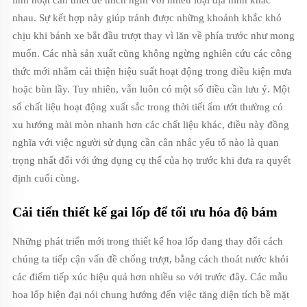
linh hoạt cần thiết để thích nghi với nhiều loại địa hình khác
nhau. Sự kết hợp này giúp tránh được những khoảnh khắc khó
chịu khi bánh xe bắt đầu trượt thay vì lăn về phía trước như mong
muốn. Các nhà sản xuất cũng không ngừng nghiên cứu các công
thức mới nhằm cải thiện hiệu suất hoạt động trong điều kiện mưa
hoặc bùn lầy. Tuy nhiên, vẫn luôn có một số điều cần lưu ý. Một
số chất liệu hoạt động xuất sắc trong thời tiết ẩm ướt thường có
xu hướng mài mòn nhanh hơn các chất liệu khác, điều này đồng
nghĩa với việc người sử dụng cần cân nhắc yếu tố nào là quan
trọng nhất đối với ứng dụng cụ thể của họ trước khi đưa ra quyết
định cuối cùng.
Cải tiến thiết kế gai lốp để tối ưu hóa độ bám
Những phát triển mới trong thiết kế hoa lốp đang thay đổi cách
chúng ta tiếp cận vấn đề chống trượt, bằng cách thoát nước khỏi
các điểm tiếp xúc hiệu quả hơn nhiều so với trước đây. Các mẫu
hoa lốp hiện đại nói chung hướng đến việc tăng diện tích bề mặt