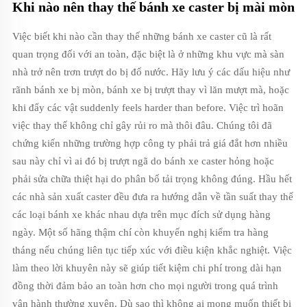
Khi nào nên thay thế bánh xe caster bị mài mòn
Việc biết khi nào cần thay thế những bánh xe caster cũ là rất
quan trọng đối với an toàn, đặc biệt là ở những khu vực mà sàn
nhà trở nên trơn trượt do bị đổ nước. Hãy lưu ý các dấu hiệu như
rãnh bánh xe bị mòn, bánh xe bị trượt thay vì lăn mượt mà, hoặc
khi đẩy các vật suddenly feels harder than before. Việc trì hoãn
việc thay thế không chỉ gây rủi ro mà thôi đâu. Chúng tôi đã
chứng kiến những trường hợp công ty phải trả giá đắt hơn nhiều
sau này chỉ vì ai đó bị trượt ngã do bánh xe caster hỏng hoặc
phải sửa chữa thiệt hại do phân bố tải trọng không đúng. Hầu hết
các nhà sản xuất caster đều đưa ra hướng dẫn về tần suất thay thế
các loại bánh xe khác nhau dựa trên mục đích sử dụng hàng
ngày. Một số hãng thậm chí còn khuyến nghị kiểm tra hàng
tháng nếu chúng liên tục tiếp xúc với điều kiện khắc nghiệt. Việc
làm theo lời khuyên này sẽ giúp tiết kiệm chi phí trong dài hạn
đồng thời đảm bảo an toàn hơn cho mọi người trong quá trình
vận hành thường xuyên. Dù sao thì không ai mong muốn thiết bị