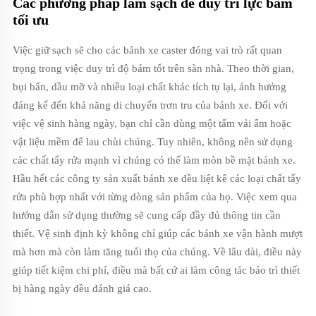
Các phương pháp làm sạch để duy trì lực bám
tối ưu
Việc giữ sạch sẽ cho các bánh xe caster đóng vai trò rất quan
trọng trong việc duy trì độ bám tốt trên sàn nhà. Theo thời gian,
bụi bẩn, dầu mỡ và nhiều loại chất khác tích tụ lại, ảnh hưởng
đáng kể đến khả năng di chuyển trơn tru của bánh xe. Đối với
việc vệ sinh hàng ngày, bạn chỉ cần dùng một tấm vải ẩm hoặc
vật liệu mềm để lau chùi chúng. Tuy nhiên, không nên sử dụng
các chất tẩy rửa mạnh vì chúng có thể làm mòn bề mặt bánh xe.
Hầu hết các công ty sản xuất bánh xe đều liệt kê các loại chất tẩy
rửa phù hợp nhất với từng dòng sản phẩm của họ. Việc xem qua
hướng dẫn sử dụng thường sẽ cung cấp đầy đủ thông tin cần
thiết. Vệ sinh định kỳ không chỉ giúp các bánh xe vận hành mượt
mà hơn mà còn làm tăng tuổi thọ của chúng. Về lâu dài, điều này
giúp tiết kiệm chi phí, điều mà bất cứ ai làm công tác bảo trì thiết
bị hàng ngày đều đánh giá cao.