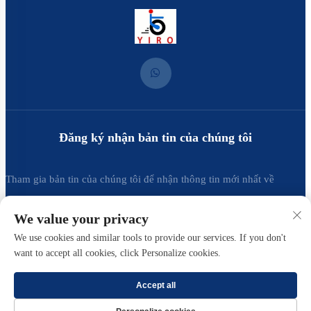
Đăng ký nhận bản tin của chúng tôi
Tham gia bản tin của chúng tôi để nhận thông tin mới nhất về
ngành, cập nhật và những hiểu biết từ đội ngũ của chúng tôi.
We value your privacy
We use cookies and similar tools to provide our services. If you don't
Đăng ký
want to accept all cookies, click Personalize cookies.
Accept all
Bản quyền © 2025 thuộc về Công ty TNHH Kim khí Yirong Xiamen. -
Chính sách bảo
mật