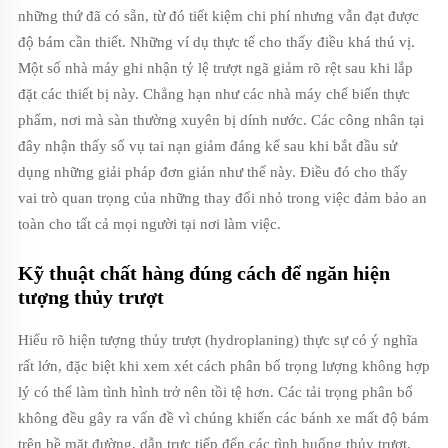
những thứ đã có sẵn, từ đó tiết kiệm chi phí nhưng vẫn đạt được
độ bám cần thiết. Những ví dụ thực tế cho thấy điều khá thú vị.
Một số nhà máy ghi nhận tỷ lệ trượt ngã giảm rõ rệt sau khi lắp
đặt các thiết bị này. Chẳng hạn như các nhà máy chế biến thực
phẩm, nơi mà sàn thường xuyên bị dính nước. Các công nhân tại
đây nhận thấy số vụ tai nạn giảm đáng kể sau khi bắt đầu sử
dụng những giải pháp đơn giản như thế này. Điều đó cho thấy
vai trò quan trọng của những thay đổi nhỏ trong việc đảm bảo an
toàn cho tất cả mọi người tại nơi làm việc.
Kỹ thuật chất hàng đúng cách để ngăn hiện
tượng thủy trượt
Hiểu rõ hiện tượng thủy trượt (hydroplaning) thực sự có ý nghĩa
rất lớn, đặc biệt khi xem xét cách phân bố trọng lượng không hợp
lý có thể làm tình hình trở nên tồi tệ hơn. Các tải trọng phân bố
không đều gây ra vấn đề vì chúng khiến các bánh xe mất độ bám
trên bề mặt đường, dẫn trực tiếp đến các tình huống thủy trượt.