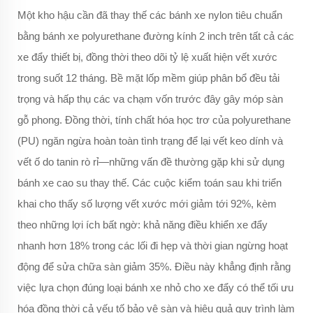
Một kho hậu cần đã thay thế các bánh xe nylon tiêu chuẩn
bằng bánh xe polyurethane đường kính 2 inch trên tất cả các
xe đẩy thiết bị, đồng thời theo dõi tỷ lệ xuất hiện vết xước
trong suốt 12 tháng. Bề mặt lốp mềm giúp phân bổ đều tải
trọng và hấp thụ các va chạm vốn trước đây gây móp sàn
gỗ phong. Đồng thời, tính chất hóa học trơ của polyurethane
(PU) ngăn ngừa hoàn toàn tình trạng để lại vết keo dính và
vết ố do tanin rò rỉ—những vấn đề thường gặp khi sử dụng
bánh xe cao su thay thế. Các cuộc kiểm toán sau khi triển
khai cho thấy số lượng vết xước mới giảm tới 92%, kèm
theo những lợi ích bất ngờ: khả năng điều khiển xe đẩy
nhanh hơn 18% trong các lối đi hẹp và thời gian ngừng hoạt
động để sửa chữa sàn giảm 35%. Điều này khẳng định rằng
việc lựa chọn đúng loại bánh xe nhỏ cho xe đẩy có thể tối ưu
hóa đồng thời cả yếu tố bảo vệ sàn và hiệu quả quy trình làm