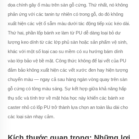
dọa chính gây ố màu trên sàn gỗ cứng. Thứ nhất, nó không
phản ứng với các tanin tự nhiên có trong gỗ, do đó không
xuất hiện các vệt ố sẫm màu dưới tác động tiếp xúc kéo dài.
Thứ hai, phần lốp bánh xe làm từ PU dễ dàng loại bỏ dư
lượng keo dính từ các lớp phủ sàn hoặc sản phẩm vệ sinh,
khác với một số loại cao su mềm có xu hướng bám dính
vào lớp bảo vệ bề mặt. Công thức không để lại vết của PU
đảm bảo không xuất hiện các vết xước đen hay hiện tượng
chuyển màu — ngay cả sau hàng ngàn vòng quay trên sàn
gỗ cứng có tông màu sáng. Sự kết hợp giữa khả năng hấp
thụ sốc và tính trơ về mặt hóa học này khiến các bánh xe
caster nhỏ có lốp PU trở thành lựa chọn an toàn lâu dài cho
các loại sàn nhạy cảm.
Kích thước quan trọng: Những lợi