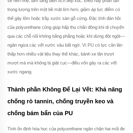
sẽ nén nhẹ, làm tăng diện tích tiếp xúc. Điều này phân tán
trọng lượng trên một bề mặt lớn hơn, giảm áp lực điểm có
thể gây lõm hoặc trầy xước sàn gỗ cứng. Đặc tính đàn hồi
của polyurethane cũng giúp hấp thụ chấn động khi di chuyển
qua các chỗ nối không bằng phẳng hoặc khi dừng đột ngột—
ngăn ngừa các vết xước sâu bất ngờ. Vì PU có lực cản lăn
thấp hơn nhiều vật liệu thay thế khác, bánh xe lăn trượt
mượt mà mà không bị giật cục—điều vốn gây ra các vết
xước ngang.
Thành phần Không Để Lại Vết: Khả năng
chống rò tannin, chống truyền keo và
chống bám bẩn của PU
Tính ổn định hóa học của polyurethane ngăn chặn hai mối đe