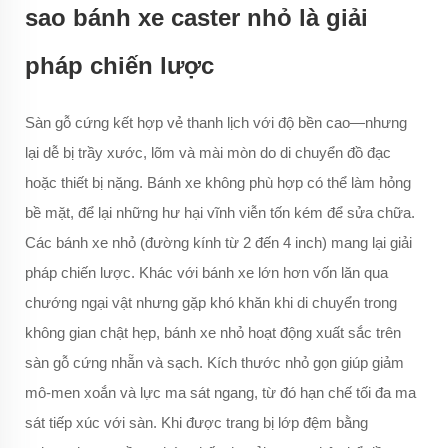
sao bánh xe caster nhỏ là giải
pháp chiến lược
Sàn gỗ cứng kết hợp vẻ thanh lịch với độ bền cao—nhưng
lại dễ bị trầy xước, lõm và mài mòn do di chuyển đồ đạc
hoặc thiết bị nặng. Bánh xe không phù hợp có thể làm hỏng
bề mặt, để lại những hư hại vĩnh viễn tốn kém để sửa chữa.
Các bánh xe nhỏ (đường kính từ 2 đến 4 inch) mang lại giải
pháp chiến lược. Khác với bánh xe lớn hơn vốn lăn qua
chướng ngại vật nhưng gặp khó khăn khi di chuyển trong
không gian chật hẹp, bánh xe nhỏ hoạt động xuất sắc trên
sàn gỗ cứng nhẵn và sạch. Kích thước nhỏ gọn giúp giảm
mô-men xoắn và lực ma sát ngang, từ đó hạn chế tối đa ma
sát tiếp xúc với sàn. Khi được trang bị lớp đệm bằng