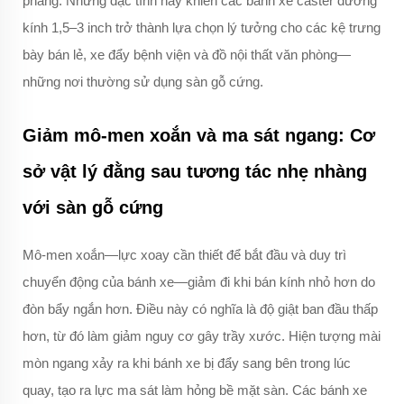
phẳng. Những đặc tính này khiến các bánh xe caster đường
kính 1,5–3 inch trở thành lựa chọn lý tưởng cho các kệ trưng
bày bán lẻ, xe đẩy bệnh viện và đồ nội thất văn phòng—
những nơi thường sử dụng sàn gỗ cứng.
Giảm mô-men xoắn và ma sát ngang: Cơ
sở vật lý đằng sau tương tác nhẹ nhàng
với sàn gỗ cứng
Mô-men xoắn—lực xoay cần thiết để bắt đầu và duy trì
chuyển động của bánh xe—giảm đi khi bán kính nhỏ hơn do
đòn bẩy ngắn hơn. Điều này có nghĩa là độ giật ban đầu thấp
hơn, từ đó làm giảm nguy cơ gây trầy xước. Hiện tượng mài
mòn ngang xảy ra khi bánh xe bị đẩy sang bên trong lúc
quay, tạo ra lực ma sát làm hỏng bề mặt sàn. Các bánh xe