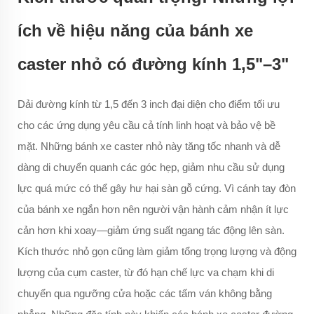
ích về hiệu năng của bánh xe
caster nhỏ có đường kính 1,5"–3"
Dải đường kính từ 1,5 đến 3 inch đại diện cho điểm tối ưu
cho các ứng dụng yêu cầu cả tính linh hoạt và bảo vệ bề
mặt. Những bánh xe caster nhỏ này tăng tốc nhanh và dễ
dàng di chuyển quanh các góc hẹp, giảm nhu cầu sử dụng
lực quá mức có thể gây hư hại sàn gỗ cứng. Vì cánh tay đòn
của bánh xe ngắn hơn nên người vận hành cảm nhận ít lực
cản hơn khi xoay—giảm ứng suất ngang tác động lên sàn.
Kích thước nhỏ gọn cũng làm giảm tổng trọng lượng và động
lượng của cụm caster, từ đó hạn chế lực va chạm khi di
chuyển qua ngưỡng cửa hoặc các tấm ván không bằng