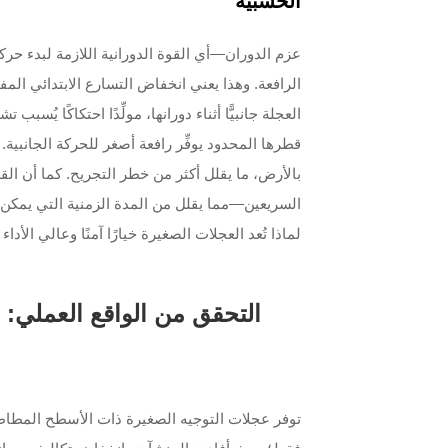
الخشبية
عزم الدوران—أي القوة الدورانية اللازمة لبدء 
الرافعة. وهذا يعني انخفاض التسارع الابتدائي ال
العجلة جانبيًّا أثناء دورانها، مولِّدًا احتكاكًا يُس
قطرها المحدود يوفِّر رافعة أصغر للحركة الجانبي
السريعين—مما يقلل من المدة الزمنية التي يمكن أن
لماذا تُعد العجلات الصغيرة خيارًا آمنًا وعالي الأدا
التحقق من الواقع العملي: 
توفر عجلات التوجيه الصغيرة ذات الأسطح المطاطي