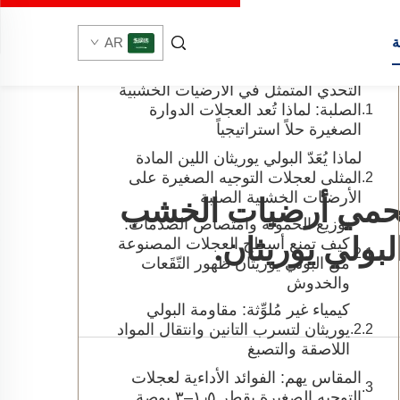
جدول المحتويات
ة
AR
التحدي المتمثل في الأرضيات الخشبية
الصلبة: لماذا تُعد العجلات الدوارة
الصغيرة حلاً استراتيجياً
لماذا يُعَدّ البولي يوريثان اللين المادة
المثلى لعجلات التوجيه الصغيرة على
الأرضيات الخشبية الصلبة
 وتحمي أرضيات الخشب
توزيع الحمولة وامتصاص الصدمات:
بولي يوريثان.
كيف تمنع أسطح العجلات المصنوعة
من البولي يوريثان ظهور التّقَعات
والخدوش
كيمياء غير مُلوِّثة: مقاومة البولي
يوريثان لتسرب التانين وانتقال المواد
اللاصقة والتصبغ
المقاس يهم: الفوائد الأداءية لعجلات
التوجيه الصغيرة بقطر ١٫٥–٣ بوصة