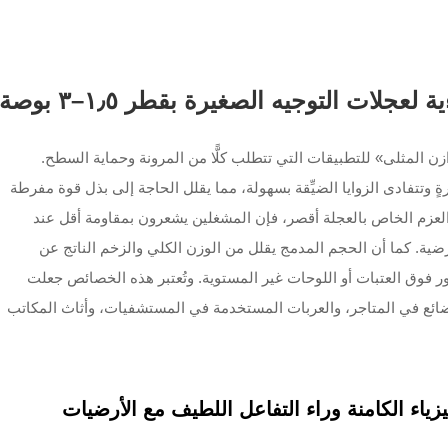
لعجلات التوجيه الصغيرة بقطر ١٫٥–٣ بوصة
إلى ٣ بوصة «نقطة التوازن المثلى» للتطبيقات التي تتطلب كلًّا من المرونة وحماية السطح.
 وتتفادى الزوايا الضيِّقة بسهولة، مما يقلل الحاجة إلى بذل قوة مفرطة
 العزم الخاص بالعجلة أقصر، فإن المشغلين يشعرون بمقاومة أقل عند
أرضية. كما أن الحجم المدمج يقلل من الوزن الكلي والزخم الناتج عن
ور فوق العتبات أو اللوحات غير المستوية. وتُعتبر هذه الخصائص جعلت
ة مثاليةً لعرض البضائع في المتاجر، والعربات المستخدمة في المستشفيات، وأثاث المكاتب
زياء الكامنة وراء التفاعل اللطيف مع الأرضيات