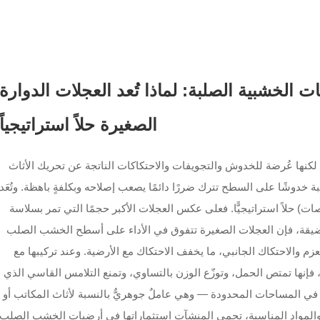
ت الخشبية الصلبة: لماذا تُعد العجلات الدوارة
الصغيرة حلاً استراتيجياً
لكنها عُرضة للخدوش والتجويفات والاحتكاكات الناتجة عن تحريك الأثاث
ة خدوشًا على السطح تترك ضررًا دائمًا يصعب إصلاحه وبكلفةٍ باهظة. وتُعَد
ت الصغيرة (التي يتراوح قطرها بين 2 و4 بوصات) حلاً استراتيجيًّا. فعلى عكس العجلات الأكبر حجمًا التي تمر بسلاسة
ضيقة، فإن العجلات الصغيرة تتفوق في الأداء على أسطح الخشب الصلب
زم والاحتكاك الجانبي، ما يخفف الاحتكاك مع الأرضية. وعند تركيبها مع
إنها تمتص الحمل، وتوزّع الوزن بالتساوي، وتمنع التلامس القاسي الذي
ة في المساحات المحدودة — وهي عاملٌ جوهريٌّ بالنسبة لأثاث المكاتب أو
 والمواد المناسبة، تحمي المنشآت استثماراتها في أرضيات الخشب الصلب