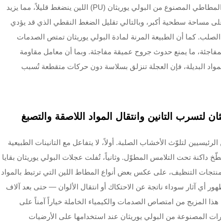
عندما تدور عجلة صغيرة تحت حمل، فإن سطحها المطاطي المصنوع من البولي يوريثان (PU) اللين ينضغط قليلاً، مما يزيد
على مساحة سطحية أكبر، وبالتالي تقليل الضغط النقطي الذي قد يؤدي
لب. كما أن الطبيعة المرنة لمادة البولي يوريثان تمتص الصدمات
المفاجئة، ما يمنع حدوث جروح عميقة مفاجئة. وبما أن معامل مقاومة
لمواد البديلة، فإن العجلة تنزلق بسلاسة دون حركات متقطعة تُسبب
يثان لتسرب التانين وانتقال المواد اللاصقة والتصبغ
الرئيسيين لتلوّث الأخشاب الصلبة. أولاً، لا يتفاعل مع التانينات الطبيعية
 داكنة تحت التلامس المطوّل. وثانياً، تُفلت عجلات البولي يوريثان بقايا
 منتجات التنظيف، على عكس بعض أنواع المطاط اللين التي ترتبط بالمواد
ظهور أي آثار سوداء ناتجة عن الاحتكاك أو انتقال الألوان — حتى بعد آلاف
ذا المزيج من امتصاص الصدمات والكيمياء الخاملة خياراً آمناً على
رات المصنوعة من البولي يوريثان عند استخدامها على الأرضيات