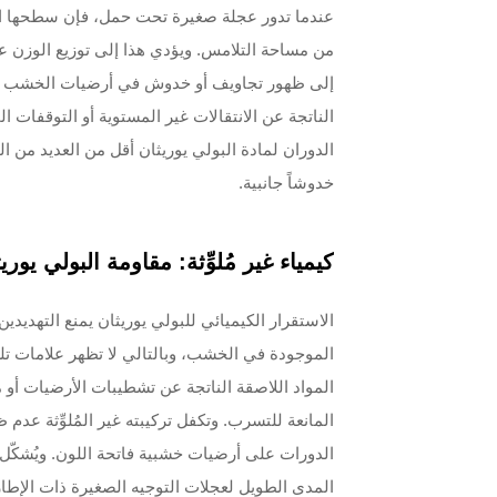
من مساحة التلامس. ويؤدي هذا إلى توزيع الوزن 
إلى ظهور تجاويف أو خدوش في أرضيات الخشب الص
الناتجة عن الانتقالات غير المستوية أو التوقفات 
الدوران لمادة البولي يوريثان أقل من العديد من ا
خدوشاً جانبية.
كيمياء غير مُلوِّثة: مقاومة البولي يور
الاستقرار الكيميائي للبولي يوريثان يمنع التهديدين 
الموجودة في الخشب، وبالتالي لا تظهر علامات تلطّخ
المواد اللاصقة الناتجة عن تشطيبات الأرضيات أو
المانعة للتسرب. وتكفل تركيبته غير المُلوِّثة عدم 
الدورات على أرضيات خشبية فاتحة اللون. ويُشكّل ه
المدى الطويل لعجلات التوجيه الصغيرة ذات الإطا