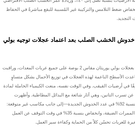
فقط؛ حيث أفادت المنشآت بانخفاض تكاليف صيانة الأرضيات بنسبة تصل إلى ٤٠٪، وزيادة عمر الخشب الصلب الافتراضي
 انخفاض ضغط التلامس والتركيبة غير المُسببة للبقع مباشرةً في الحفاظ
 التجديد.
لة: انخفاض بنسبة ٩٢٪ في خدوش الخشب الصلب بعد اعتماد عجلات توجيه بولي
استبدلت مستودع لوجستي عجلات نايلون قياسية بعجلات بولي يوريثان مقاس 2 بوصة على جميع عربات المعدات، وراقبت
لى مدى 12 شهرًا. وقد ساعدت الأسطح الناعمة لهذه العجلات في توزيع الأحمال بشكل متساوٍ
ِقًا في أرضيات القيقب. وفي الوقت نفسه، منعت الكيمياء الخاملة لمادة
 أو آثارًا ناتجة عن تسرب التانين، وهي آثار شائعة مع البدائل المطاطية. وأظهرت
عمليات التدقيق التي أُجريت بعد التنفيذ انخفاضًا بنسبة 92% في عدد الخدوش الجديدة—إلى جانب مكاسب غير متوقعة:
زيادة بنسبة 18% في سرعة تحريك العربات داخل الممرات الضيقة، وانخفاض بنسبة 35% في وقت التوقف عن العمل
رة للعربات تحسّن كلاً من الحماية وكفاءة سير العمل.