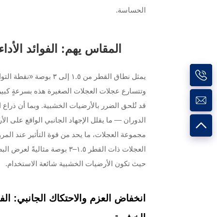
الحساسة.
المقاس يهم: الفوائد الأداءية 
يمثل نطاق القطر من ١.٥ 
وتتسارع عجلات العجلات الصغيرة هذه بسرعةٍ كبيرةٍ
قد تُلحق الضرر بالأرضيات الخشبية. وبما أن ذراع
الدوران — ما يقلل الإجهاد الجانبي الواقع على ال
مجموعة العجلات، ما يحد من قوة التأثير عند المر
العجلات ذات القطر ١.٥–٣ بوص
حيث تكون الأرضيات الخشبية شائعة الاستخدام.
انخفاض العزم والاحتكاك الجانبي: الفي