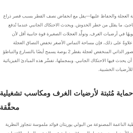
حركة العجلة والحفاظ عليها—يقل مع انخفاض نصف القطر بسبب قصر ذراع
مفاجئ، ما يقلل من خطر الخدوش. ويحدث الاحتكاك الجانبي عندما تُدفع
بب تشويهًا في أرضيات الغرف. وتولِّد العجلات الصغيرة قوة جانبية أقل لأن
ة. علاوةً على ذلك، فإن مساحة التماس الأصغر تخفض التصاق العجلة
بالأرض، ما يقلل أكثر من خطر التجريح. كما أن القصور الذاتي المنخفض لعجلة بقطر 2 بوصة يسمح أيضًا بالتسارع والتباطؤ
 يحدث فيها الاحتكاك الجانبي. وبمجملها، تفسِّر هذه المبادئ الفيزيائية
ء للأرضيات الخشبية.
حماية مُثبتة لأرضيات الغرف ومكاسب تشغيلية
محقَّقة
ة الناعمة المصنوعة من البولي يوريثان فوائد ملموسة تتجاوز النظرية