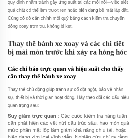
quy định nhằm tránh gây ứng suất tại các mối nối—việc siết
quá chặt có thể làm trượt ren hoặc biến dạng bề mặt lắp đặt.
Củng cố độ căn chỉnh mỗi quý bằng cách kiểm tra chuyển
động xoay trơn tru, không bị kẹt.
Thay thế bánh xe xoay và các chi tiết
bị mài mòn trước khi xảy ra hỏng hóc
Các chỉ báo trực quan và hiệu suất cho thấy
cần thay thế bánh xe xoay
Thay thế chủ động giúp tránh sự cố đột ngột, bảo vệ nhân
sự, thiết bị và thời gian hoạt động. Hãy theo dõi các dấu hiệu
quan trọng sau:
Suy giảm trực quan
: Các cuộc kiểm tra hàng tuần
cần phát hiện các vết nứt cấu trúc sâu, hao mòn quá
mức phần mặt lốp làm giảm khả năng chịu tải, hoặc
biến dạng kim loại vĩnh viễn. Nghiên cứu chỉ ra rằng