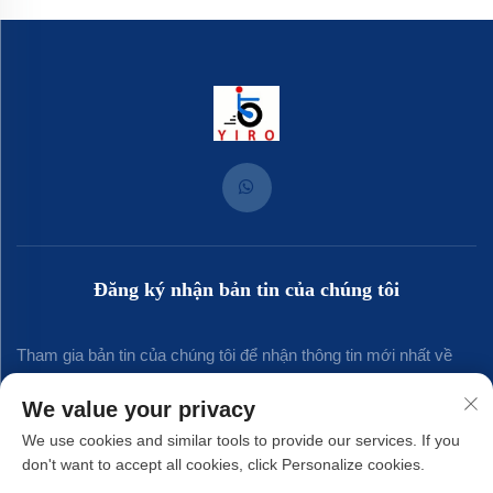
Đăng ký nhận bản tin của chúng tôi
Tham gia bản tin của chúng tôi để nhận thông tin mới nhất về
ngành, cập nhật và những hiểu biết từ đội ngũ của chúng tôi.
We value your privacy
We use cookies and similar tools to provide our services. If you
don't want to accept all cookies, click Personalize cookies.
Đăng ký