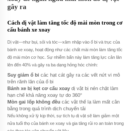
gây ra
Cách dị vật làm tăng tốc độ mài mòn trong cơ
cấu bánh xe xoay
Dị vật—như bụi, sỏi và tóc—xâm nhập vào ổ bi và trục của
bánh xe xoay, hoạt động như các chất mài mòn làm tăng tốc
độ mài mòn cơ học. Sự nhiễm bẩn này làm tăng lực cản lăn
lên đến 40% và gây ra ba dạng hỏng hóc chính:
Suy giảm ổ bi
các hạt cát gây ra các vết nứt vi mô
trên rãnh lăn của ổ bi
Bánh xe bị kẹt cơ cấu xoay
dị vật bị nén chặt làm
hạn chế khả năng xoay tự do 360°
Mòn gai lốp không đều
các vật thể lạ làm mất cân
bằng trong quá trình dịch chuyển tải
Nếu không xử lý kịp thời, sự tích tụ dị vật sẽ làm giảm một
nửa tuổi thọ của bánh xe xoay và gia tăng rủi ro an toàn trong
các thao tác vận chuyển vật liệu.