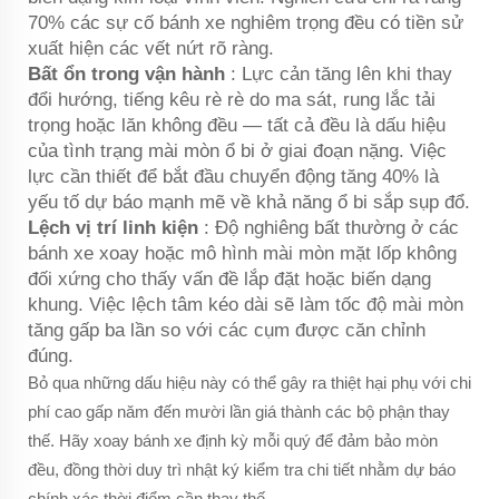
70% các sự cố bánh xe nghiêm trọng đều có tiền sử
xuất hiện các vết nứt rõ ràng.
Bất ổn trong vận hành
: Lực cản tăng lên khi thay
đổi hướng, tiếng kêu rè rè do ma sát, rung lắc tải
trọng hoặc lăn không đều — tất cả đều là dấu hiệu
của tình trạng mài mòn ổ bi ở giai đoạn nặng. Việc
lực cần thiết để bắt đầu chuyển động tăng 40% là
yếu tố dự báo mạnh mẽ về khả năng ổ bi sắp sụp đổ.
Lệch vị trí linh kiện
: Độ nghiêng bất thường ở các
bánh xe xoay hoặc mô hình mài mòn mặt lốp không
đối xứng cho thấy vấn đề lắp đặt hoặc biến dạng
khung. Việc lệch tâm kéo dài sẽ làm tốc độ mài mòn
tăng gấp ba lần so với các cụm được căn chỉnh
đúng.
Bỏ qua những dấu hiệu này có thể gây ra thiệt hại phụ với chi
phí cao gấp năm đến mười lần giá thành các bộ phận thay
thế. Hãy xoay bánh xe định kỳ mỗi quý để đảm bảo mòn
đều, đồng thời duy trì nhật ký kiểm tra chi tiết nhằm dự báo
chính xác thời điểm cần thay thế.