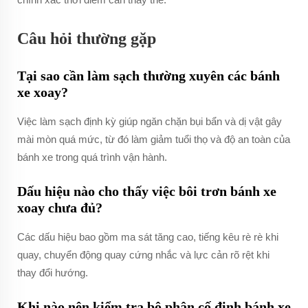
Câu hỏi thường gặp
Tại sao cần làm sạch thường xuyên các bánh
xe xoay?
Việc làm sạch định kỳ giúp ngăn chặn bụi bẩn và dị vật gây
mài mòn quá mức, từ đó làm giảm tuổi thọ và độ an toàn của
bánh xe trong quá trình vận hành.
Dấu hiệu nào cho thấy việc bôi trơn bánh xe
xoay chưa đủ?
Các dấu hiệu bao gồm ma sát tăng cao, tiếng kêu rè rè khi
quay, chuyển động quay cứng nhắc và lực cản rõ rệt khi
thay đổi hướng.
Khi nào nên kiểm tra bộ phận cố định bánh xe