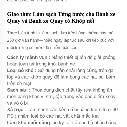
Giao thức Làm sạch Từng bước cho Bánh xe
Quay và Bánh xe Quay có Khớp nối
Thực hiện trình tự làm sạch dựa trên bằng chứng này mỗi
250 giờ vận hành—hoặc ngay lập tức sau khi tiếp xúc với
môi trường có mức độ nhiễm bẩn cao:
Cách ly mảnh vụn
: Nâng thiết bị lên để giải phóng
hoàn toàn tải trọng khỏi bánh xe
Loại bỏ khô
: Sử dụng bàn chải lông cứng trên gai
lốp và các khớp quay để làm bong các hạt bụi bám
trên bề mặt
Sạch sâu
: Thoa dung dịch chất tẩy rửa không ăn
mòn bằng khăn vi sợi, tập trung vào các điểm xoay
và vỏ ổ bi
Xả trục
: Làm sạch các kênh ổ bi bằng khí nén (<30
PSI) nhằm loại bỏ các hạt vật chất mắc kẹt
Làm khô cuối cùng
lau kỹ tất cả các bộ phận bằng