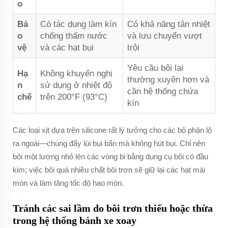
o
Bả
Có tác dụng làm kín
Có khả năng tản nhiệt
o
chống thấm nước
và lưu chuyển vượt
vệ
và các hạt bụi
trội
Yêu cầu bôi lại
Hạ
Không khuyến nghị
thường xuyên hơn và
n
sử dụng ở nhiệt độ
cần hệ thống chứa
chế
trên 200°F (93°C)
kín
Các loại xịt dựa trên silicone rất lý tưởng cho các bộ phận lộ
ra ngoài—chúng đẩy lùi bụi bẩn mà không hút bụi. Chỉ nên
bôi một lượng nhỏ lên các vòng bi bằng dụng cụ bôi có đầu
kim; việc bôi quá nhiều chất bôi trơn sẽ giữ lại các hạt mài
mòn và làm tăng tốc độ hao mòn.
Tránh các sai lầm do bôi trơn thiếu hoặc thừa
trong hệ thống bánh xe xoay