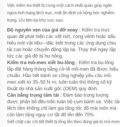
Việc kiểm tra thiết bị cứng một cách nhất quán giúp ngăn
ngừa tình trạng lệch trục, mất ổn định và hỏng hóc nghiêm
trọng. Ưu tiên ba khu vực sau:
Độ nguyên vẹn của giá đỡ xoay
: Kiểm tra trực
quan để phát hiện các vết nứt, cong vênh hoặc dấu
hiệu mỏi vật liệu—đặc biệt trong các ứng dụng chịu
tải cao hoặc chuyển động lặp lại. Thay thế ngay lập
tức các giá đỡ bị hư hỏng.
Kiểm tra mô-men xiết bu-lông
: Kiểm tra bu-lông
lắp đặt hàng tháng bằng cờ-lê mô-men đã được hiệu
chuẩn. Hầu hết bánh xe công nghiệp yêu cầu mô-
men xiết từ 35–50 N·m; luôn tuân thủ thông số kỹ
thuật do nhà sản xuất gốc (OEM) quy định.
Cân bằng trọng tâm tải
: Đảm bảo trọng lượng
được phân bố đều trên toàn bộ cụm bánh xe. Việc tải
lệch tâm không chỉ làm gia tăng tốc độ mài mòn mà
còn làm tăng nguy cơ lật đổ lên đến 70%.
Siết chặt các chi tiết thiết bị lỏng lẻo theo đúng giá trị mô-men