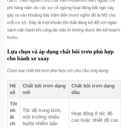
cách. Theo nghiên cứu của Viện Ponemon năm ngoái, chi
phí hàng năm do các sự cố ngừng hoạt động bất ngờ này
gây ra vào khoảng bảy trăm bốn mươi nghìn đô la Mỹ cho
mỗi cơ sở. Đây là một khoản tổn thất đáng kể đối với ngân
sách vận hành khi công tác bảo trì không được lên kế hoạch
trước.
Lựa chọn và áp dụng chất bôi trơn phù hợp
cho bánh xe xoay
Chọn loại chất bôi trơn phù hợp với yêu cầu ứng dụng:
Hệ
Chất bôi trơn dạng
Chất bôi trơn dạng
số
mỡ
dầu
Tốt
nh
Tốc độ trung bình,
Hoạt động ở tốc độ
ất
môi trường nhiều
cao hoặc nhiệt độ cao
ch
bụi/bị nhiễm bẩn