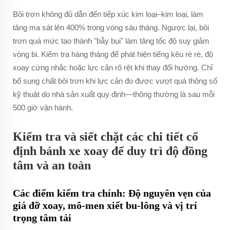
Bôi trơn không đủ dẫn đến tiếp xúc kim loại–kim loại, làm
tăng ma sát lên 400% trong vòng sáu tháng. Ngược lại, bôi
trơn quá mức tạo thành "bẫy bụi" làm tăng tốc độ suy giảm
vòng bi. Kiểm tra hàng tháng để phát hiện tiếng kêu rè rè, độ
xoay cứng nhắc hoặc lực cản rõ rệt khi thay đổi hướng. Chỉ
bổ sung chất bôi trơn khi lực cản đo được vượt quá thông số
kỹ thuật do nhà sản xuất quy định—thông thường là sau mỗi
500 giờ vận hành.
Kiểm tra và siết chặt các chi tiết cố
định bánh xe xoay để duy trì độ đồng
tâm và an toàn
Các điểm kiểm tra chính: Độ nguyên vẹn của
giá đỡ xoay, mô-men xiết bu-lông và vị trí
trọng tâm tải