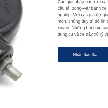
Các giải pháp bánh xe cas
cầu tải trọng—từ bánh xe 
nghiệp. Với các giá đỡ g
mòn, chúng duy trì độ ổn 
xuyên. Những bánh xe cast
dụng cụ và xe đẩy xử lý vậ
Nhận Báo Giá