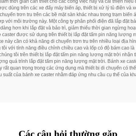
 giảm thời gian cần thiết cho các công việc này và cải thiện hiệu 
ợc dùng trên các xe đẩy máy biến áp, thiết bị xử lý tủ điện và
 chuyển trơn tru trên các bề mặt sàn khác nhau trong trạm biến á
hợp với môi trường này. Một công ty phân phối điện đã lắp đặt b
dàng hơn khi lắp đặt và bảo trì, giảm thiểu thời gian ngừng ho
 caster được sử dụng trên thiết bị lắp đặt tấm pin năng lượng m
xe này cần có khả năng di chuyển trơn tru trên nhiều loại địa 
tôi với tính năng điều chỉnh chiều cao và lốp có độ bám cao là
úng tôi trên thiết bị lắp đặt tấm pin năng lượng mặt trời nhận t
ượng quá trình lắp đặt tấm pin năng lượng mặt trời. Bánh xe cast
 rất quan trọng trong các ứng dụng mà thiết bị di chuyển có th
iệu suất của bánh xe caster nhằm đáp ứng nhu cầu cụ thể của 
Các câu hỏi thường gặp