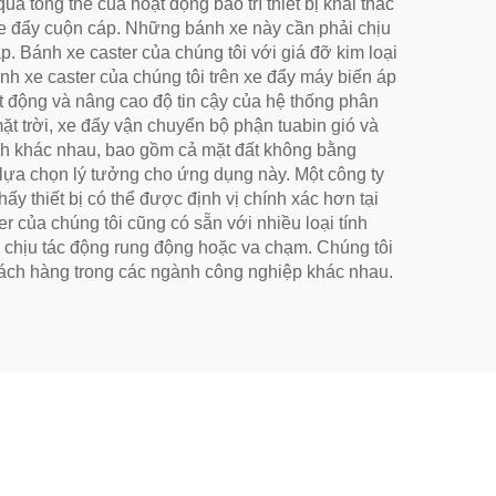
quả tổng thể của hoạt động bảo trì thiết bị khai thác
 xe đẩy cuộn cáp. Những bánh xe này cần phải chịu
p. Bánh xe caster của chúng tôi với giá đỡ kim loại
ánh xe caster của chúng tôi trên xe đẩy máy biến áp
ạt động và nâng cao độ tin cậy của hệ thống phân
ặt trời, xe đẩy vận chuyển bộ phận tuabin gió và
hình khác nhau, bao gồm cả mặt đất không bằng
 lựa chọn lý tưởng cho ứng dụng này. Một công ty
hấy thiết bị có thể được định vị chính xác hơn tại
er của chúng tôi cũng có sẵn với nhiều loại tính
ể chịu tác động rung động hoặc va chạm. Chúng tôi
khách hàng trong các ngành công nghiệp khác nhau.