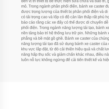
đến vị trí thiết bị để thực hiện sửa chữa và bảo trì,
mỏ. Trong ngành phân phối điện, bánh xe caster đư
được trọng lượng của thiết bị phân phối điện và di
có tải trọng cao và lốp có độ cản lăn thấp rất phù 
báo cáo rằng các xe đẩy có thể được di chuyển dễ 
phối điện. Trong ngành năng lượng tái tạo, bánh xe
nền tảng bảo trì hệ thống lưu trữ pin. Những bánh 
phẳng và bề mặt gồ ghề. Bánh xe caster của chúng 
năng lượng tái tạo đã sử dụng bánh xe caster của ch
khu vực lắp đặt, từ đó cải thiện hiệu quả và chất l
năng hấp thụ sốc và giảm chấn khác nhau, điều này
luôn nỗ lực không ngừng để cải tiến thiết kế và h