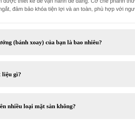
h được thiết kế để vận hành dễ dàng. Cơ chế phanh th
ặc ngắt, đảm bảo khóa tiện lợi và an toàn, phù hợp với 
ướng (bánh xoay) của bạn là bao nhiêu?
liệu gì?
rên nhiều loại mặt sàn không?