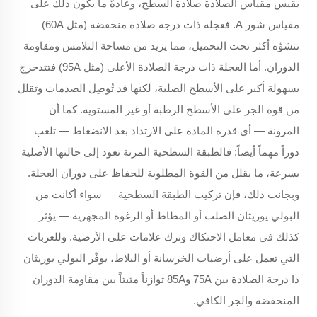
يقيس مقياس الصلادة صلادة السطح، وعادةً ما يكون ذلك على
مقياس شور A. فعجلة ذات درجة صلادة منخفضة (مثل 60A)
تتشوّه أكثر تحت التحميل، مما يزيد من مساحة التلامس ومقاومة
الدوران. أما العجلة ذات درجة الصلادة الأعلى (مثل 95A) فتتدحرج
بسهولة أكبر على الأسطح الصلبة، لكنها قد تُوصِل الصدمات وتقلل
من قوة الجر على الأسطح الرطبة أو غير المستوية. كما أن
المرونة — أي قدرة المادة على الارتداد بعد الانضغاط — تلعب
دوراً مهماً أيضاً: فالطبقة السطحية المرنة تعود إلى حالتها الأصلية
بسرعة، ما يقلل من القوة المطلوبة للحفاظ على دوران العجلة.
وبجانب ذلك، فإن تركيب الطبقة السطحية — سواء أكانت من
البولي يوريثان الصلب أو المطاط أو الرغوة المجهرية — يؤثر
كذلك في معامل الاحتكاك وترك علامات على الأرضية. وللعربات
التي تعمل على أرضيات الخرسانة أو البلاط، يوفّر البولي يوريثان
ذا درجة الصلادة بين 75A و85A توازناً مثبتاً بين مقاومة الدوران
المنخفضة والجر الكافي.