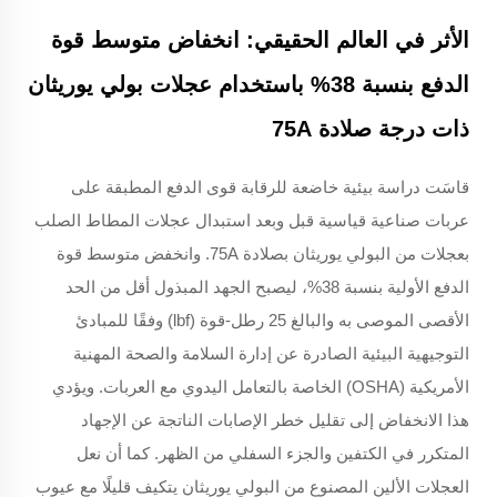
الأثر في العالم الحقيقي: انخفاض متوسط قوة
الدفع بنسبة 38% باستخدام عجلات بولي يوريثان
ذات درجة صلادة 75A
قاسَت دراسة بيئية خاضعة للرقابة قوى الدفع المطبقة على
عربات صناعية قياسية قبل وبعد استبدال عجلات المطاط الصلب
بعجلات من البولي يوريثان بصلادة 75A. وانخفض متوسط قوة
الدفع الأولية بنسبة 38%، ليصبح الجهد المبذول أقل من الحد
الأقصى الموصى به والبالغ 25 رطل-قوة (lbf) وفقًا للمبادئ
التوجيهية البيئية الصادرة عن إدارة السلامة والصحة المهنية
الأمريكية (OSHA) الخاصة بالتعامل اليدوي مع العربات. ويؤدي
هذا الانخفاض إلى تقليل خطر الإصابات الناتجة عن الإجهاد
المتكرر في الكتفين والجزء السفلي من الظهر. كما أن نعل
العجلات الألين المصنوع من البولي يوريثان يتكيف قليلًا مع عيوب