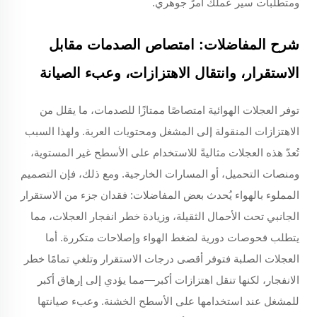
ومتطلبات سير عملك أمرٌ جوهري.
شرح المفاضلات: امتصاص الصدمات مقابل
الاستقرار، وانتقال الاهتزازات، وعبء الصيانة
توفر العجلات الهوائية امتصاصًا ممتازًا للصدمات، ما يقلل من
الاهتزازات المنقولة إلى المشغل ومحتويات العربة. ولهذا السبب
تُعدّ هذه العجلات مثاليةً للاستخدام على الأسطح غير المستوية،
ومنصات التحميل، أو المسارات الخارجية. ومع ذلك، فإن التصميم
المملوء بالهواء يُحدث بعض المفاضلات: فقدان جزء من الاستقرار
الجانبي تحت الأحمال الثقيلة، وزيادة خطر انفجار العجلات، مما
يتطلب فحوصات دورية لضغط الهواء وإصلاحات متكررة. أما
العجلات الصلبة فتوفر أقصى درجات الاستقرار وتلغي تمامًا خطر
الانفجار، لكنها تنقل اهتزازات أكبر—مما يؤدي إلى إرهاق أكبر
للمشغل عند استخدامها على الأسطح الخشنة. وعبء صيانتها