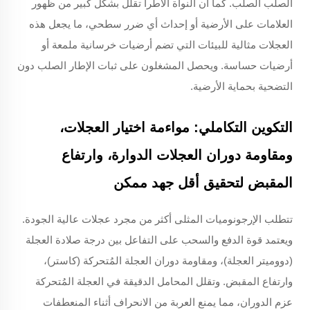
الصلب الصلب. كما أن النواة الأطرأ تقلل بشكل كبير من ظهور
العلامات على الأرضية أو إحداث أي ضرر سطحي، ما يجعل هذه
العجلات مثالية للبيئات التي تضم أرضيات خرسانية ملمعة أو
أرضيات حساسة. ويحصل المشغلون على ثبات الإطار الصلب دون
التضحية بحماية الأرضية.
التكوين التكاملي: مواءمة اختيار العجلات،
ومقاومة دوران العجلات الدوارة، وارتفاع
المقبض لتحقيق أقل جهد ممكن
تتطلب الإرجونوميات المثلى أكثر من مجرد عجلات عالية الجودة.
ويعتمد قوة الدفع والسحب على التفاعل بين درجة صلادة العجلة
(دووميتر العجلة)، ومقاومة دوران العجلة المُتحركة (كاستر)،
وارتفاع المقبض. وتقلل المحامل الدقيقة في العجلة المُتحركة
عزم الدوران، مما يمنع العربة من الانحراف أثناء المنعطفات