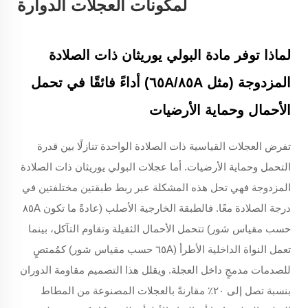
لمكونات العجلات الدوارة
لماذا توفر مادة البولي يوريثان ذات الصلادة
المزدوجة (مثل ٨٥A/٦٥A) أداءً فائقًا في تحمل
الأحمال وحماية الأرضيات
تفرض العجلات القياسية ذات الصلادة الواحدة تنازلًا بين قدرة
التحمل وحماية الأرضيات. أما عجلات البولي يوريثان ذات الصلادة
المزدوجة فهي تحل هذه المشكلة عبر ربط طبقتين مختلفتين في
درجة الصلادة معًا. فالطبقة الخارجية الأصلب (عادةً ما تكون ٨٥A
حسب مقياس شور) تتحمل الأحمال الثقيلة وتقاوم التآكل، بينما
تعمل النواة الداخلية الأطرأ (٦٥A حسب مقياس شور) كمُمتصٍ
للصدمات مدمجٍ داخل العجلة. ويقلل هذا التصميم مقاومة الدوران
بنسبة تصل إلى ٢٠٪ مقارنةً بالعجلات المصنوعة من المطاط