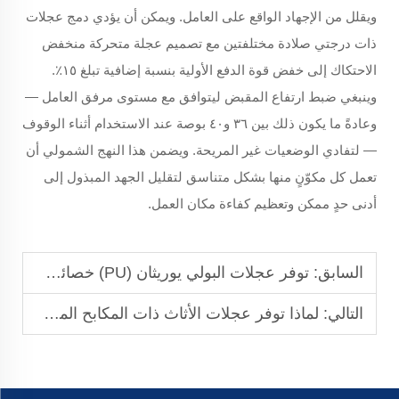
ويقلل من الإجهاد الواقع على العامل. ويمكن أن يؤدي دمج عجلات
ذات درجتي صلادة مختلفتين مع تصميم عجلة متحركة منخفض
الاحتكاك إلى خفض قوة الدفع الأولية بنسبة إضافية تبلغ ١٥٪.
وينبغي ضبط ارتفاع المقبض ليتوافق مع مستوى مرفق العامل —
وعادةً ما يكون ذلك بين ٣٦ و٤٠ بوصة عند الاستخدام أثناء الوقوف
— لتفادي الوضعيات غير المريحة. ويضمن هذا النهج الشمولي أن
تعمل كل مكوّنٍ منها بشكل متناسق لتقليل الجهد المبذول إلى
أدنى حدٍ ممكن وتعظيم كفاءة مكان العمل.
السابق:
توفر عجلات البولي يوريثان (PU) خصائص ممتازة بعدم ترك آثار، مما يجعلها مثالية لحماية أرضيات الفينيل واللامينيت الحساسة.
التالي:
لماذا توفر عجلات الأثاث ذات المكابح المزدوجة قفلًا أفضل للسلامة في محطات العمل القابلة للحركة؟