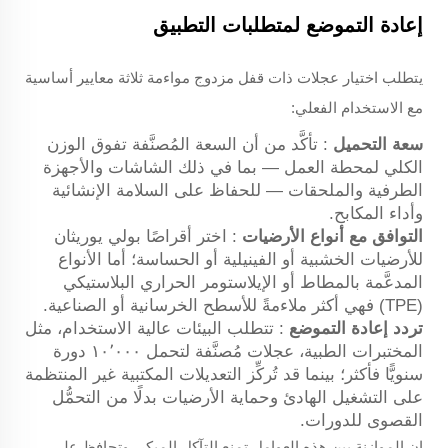
إعادة التموضع لمتطلبات التطبيق
يتطلب اختيار عجلات ذات قفل مزدوج مواءمة ثلاثة معايير أساسية
مع الاستخدام الفعلي:
سعة التحميل
: تأكَّد من أن السعة المُصنَّفة تفوق الوزن
الكلي لمحطة العمل — بما في ذلك الشاشات والأجهزة
الطرفية والملحقات — للحفاظ على السلامة الإنشائية
وأداء المكابح.
التوافق مع أنواع الأرضيات
: اختر أقراصًا بولي يوريثان
للأرضيات الخشبية أو الفينيلية أو الحساسة؛ أما الأنواع
المدعَّمة بالمطاط أو الإيلاستومر الحراري البلاستيكي
(TPE) فهي أكثر ملاءمةً للأسطح الخرسانية أو الصناعية.
تردد إعادة التموضع
: تتطلب البيئات عالية الاستخدام، مثل
المختبرات الطبية، عجلات مُصنَّفة لتحمل ١٠٬٠٠٠ دورة
سنويًّا فأكثر؛ بينما قد تُركِّز التعديلات المكتبية غير المنتظمة
على التشغيل الهادئ وحماية الأرضيات بدلًا من التحمُّل
القصوى للدورات.
إن الموازنة بين هذه العوامل تمنع التآكل المبكر، وتحافظ على