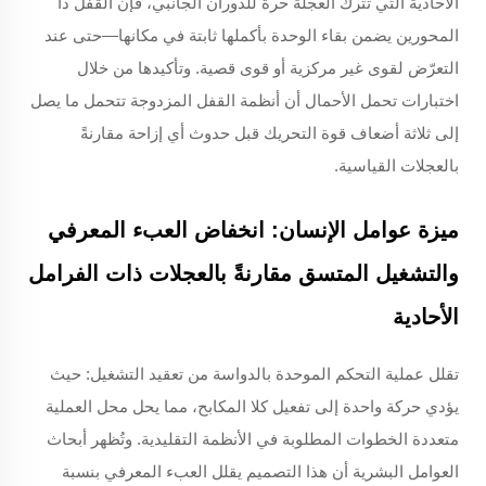
الأحادية التي تترك العجلة حرة للدوران الجانبي، فإن القفل ذا
المحورين يضمن بقاء الوحدة بأكملها ثابتة في مكانها—حتى عند
التعرّض لقوى غير مركزية أو قوى قصية. وتأكيدها من خلال
اختبارات تحمل الأحمال أن أنظمة القفل المزدوجة تتحمل ما يصل
إلى ثلاثة أضعاف قوة التحريك قبل حدوث أي إزاحة مقارنةً
بالعجلات القياسية.
ميزة عوامل الإنسان: انخفاض العبء المعرفي
والتشغيل المتسق مقارنةً بالعجلات ذات الفرامل
الأحادية
تقلل عملية التحكم الموحدة بالدواسة من تعقيد التشغيل: حيث
يؤدي حركة واحدة إلى تفعيل كلا المكابح، مما يحل محل العملية
متعددة الخطوات المطلوبة في الأنظمة التقليدية. وتُظهر أبحاث
العوامل البشرية أن هذا التصميم يقلل العبء المعرفي بنسبة