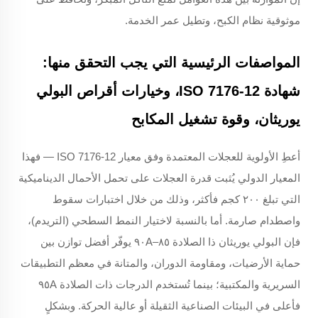
موثوقية نظام الكبح، وتطيل عمر الخدمة.
المواصفات الرئيسية التي يجب التحقق منها:
شهادة ISO 7176-12، وخيارات أقراص البولي
يوريثان، وقوة تشغيل المكابح
أعطِ الأولوية للعجلات المعتمدة وفق معيار ISO 7176-12 — فهذا
المعيار الدولي يُثبت قدرة العجلات على تحمل الأحمال الديناميكية
التي تبلغ ٢٠٠ كجم فأكثر، وذلك من خلال اختبارات سقوط
واصطدام صارمة. أما بالنسبة لاختيار النمط السطحي (التريدم)،
فإن البولي يوريثان ذا الصلادة ٨٥–٩٠A يوفّر أفضل توازن بين
حماية الأرضيات، ومقاومة الدوران، والمتانة في معظم التطبيقات
السريرية والمكتبية؛ بينما تُستخدم الدرجات ذات الصلادة ٩٥A
فأعلى في البيئات الصناعية الثقيلة أو عالية الحركة. وبشكلٍ