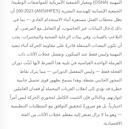
المهنية (OSHA) ومعيار الجمعية الأمريكية للمواصفات الوطنية/
الجمعية الإنسانية للهندسة البشرية (ANSI/HFES) 100-2023 أن
تظل محطات العمل مستقرة أثناء الاستخدام العادي — بما في
ذلك إدخال البيانات عبر الحاسوب، أو التعامل مع المرضى، أو
التلاعب بالعينات. وفي بيئات الرعاية الصحية والمختبرات، يجب
أن تكون المعدات المتنقلة قادرةً على مقاومة الحركة
أثناء تنفيذ
المهمة
وليس فقط عند السكون. وتفشل عجلات الأثاث ذات
الفرملة الواحدة القياسية في تلبية هذا الشرط لأنها تُثبِّت دوران
العجلة فقط — وليس المفصل الدوراني — مما يترك نقاط
المحور الجانبي نشطة. وهذا يسمح بظهور قوى تحميل جانبية
خطرة قد تؤدي إلى انقلاب العربات المحملة أو فقدان العاملين
لتوازنهم. وبالتالي فإن التثبيت الكامل لمحوري الحركة ليس أمراً
اختيارياً، بل هو ضرورةٌ لتحقيق التوافق مع المتطلبات التنظيمية
— وهو ما لا تزال تفتقر إليه معظم عجلات الأثاث من الفئة
الاقتصادية.