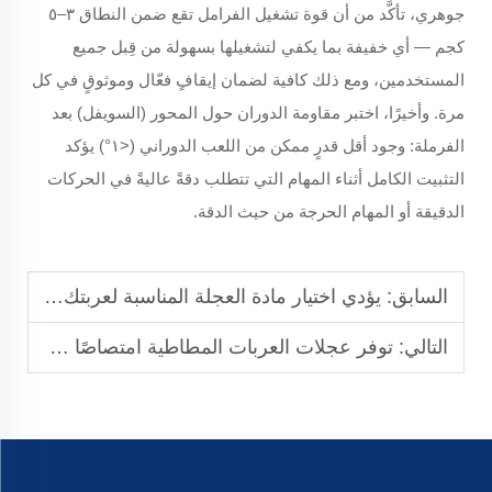
جوهري، تأكَّد من أن قوة تشغيل الفرامل تقع ضمن النطاق ٣–٥
كجم — أي خفيفة بما يكفي لتشغيلها بسهولة من قِبل جميع
المستخدمين، ومع ذلك كافية لضمان إيقافٍ فعّال وموثوقٍ في كل
مرة. وأخيرًا، اختبر مقاومة الدوران حول المحور (السويفل)
بعد
الفرملة: وجود أقل قدرٍ ممكن من اللعب الدوراني (<١°) يؤكد
التثبيت الكامل أثناء المهام التي تتطلب دقةً عاليةً في الحركات
الدقيقة أو المهام الحرجة من حيث الدقة.
السابق:
يؤدي اختيار مادة العجلة المناسبة لعربتك إلى تقليل الإجهاد الواقع على المشغل وتحسين كفاءة مكان العمل.
التالي:
توفر عجلات العربات المطاطية امتصاصًا ممتازًا للصدمات وتماسكًا فائقًا لمعدات العمل في الهواء الطلق على التضاريس الوعرة.