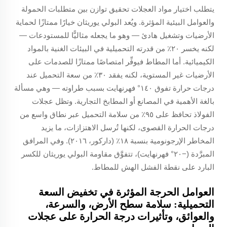
يتطلب اختيار مواد العجلات تحقيق توازن بين متطلبات الحمولة
والعوامل البيئية المؤثرة. ويُعد البولي يوريثان خيارًا ممتازًا لحماية
الأرضيات وتشغيل هادئ — وهو ما يجعله مثاليًّا للمستودعات —
لكنه يخسر ٢٠٪ من قدرته التحميلية في البيئات الغنية بالمواد
الكيميائية. أما المطاط فيوفِّر امتصاصًا ممتازًا للصدمات على
الأرضيات غير المستوية، لكنه يفقد ٣٠٪ من سعة التحميل عند
درجات حرارة تفوق ١٤٠° فهرنهايت بسبب طراوته — وهي مسألة
بالغة الأهمية في المصانع أو المطابخ التجارية. وتظل عجلات
الفولاذ تحافظ على ٩٥٪ من سلامة التحميل عبر نطاق واسع من
درجات الحرارة القصوى، لكنها تُرسل الاهتزازات، ما يزيد
المخاطر الإرجونومية بنسبة ١٨٪ (داركور، ٢٠١٦). وفي المرافق
المبرَّدة (−٢٠° فهرنهايت)، تتفوَّق مقاومة البولي يوريثان للكسر
البارد على نقطة الفشل الهش للمطاط.
العوامل الحرجة المؤثرة في تخفيض السعة
التحميلية: سلامة سطح الأرض، والسرعة،
والعوائق، وتأثيرات درجة الحرارة على عجلات