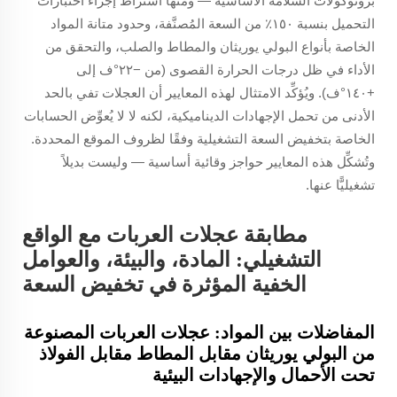
بروتوكولات السلامة الأساسية — ومنها اشتراط إجراء اختبارات
التحميل بنسبة ١٥٠٪ من السعة المُصنَّفة، وحدود متانة المواد
الخاصة بأنواع البولي يوريثان والمطاط والصلب، والتحقق من
الأداء في ظل درجات الحرارة القصوى (من −٢٢°ف إلى
+١٤٠°ف). ويُؤكِّد الامتثال لهذه المعايير أن العجلات تفي بالحد
الأدنى من تحمل الإجهادات الديناميكية، لكنه لا
لا
يُعوِّض الحسابات
الخاصة بتخفيض السعة التشغيلية وفقًا لظروف الموقع المحددة.
وتُشكِّل هذه المعايير حواجز وقائية أساسية — وليست بديلاً
تشغيليًّا عنها.
مطابقة عجلات العربات مع الواقع
التشغيلي: المادة، والبيئة، والعوامل
الخفية المؤثرة في تخفيض السعة
المفاضلات بين المواد: عجلات العربات المصنوعة
من البولي يوريثان مقابل المطاط مقابل الفولاذ
تحت الأحمال والإجهادات البيئية