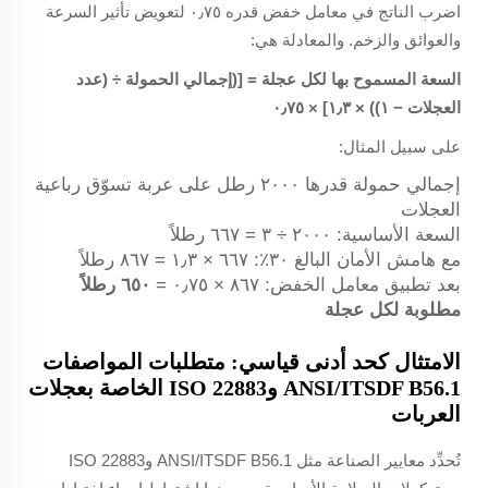
اضرب الناتج في معامل خفض قدره ٠٫٧٥ لتعويض تأثير السرعة
والعوائق والزخم. والمعادلة هي:
السعة المسموح بها لكل عجلة = [(إجمالي الحمولة ÷ (عدد
العجلات − ١)) × ١٫٣] × ٠٫٧٥
على سبيل المثال:
إجمالي حمولة قدرها ٢٠٠٠ رطل على عربة تسوّق رباعية
العجلات
السعة الأساسية: ٢٠٠٠ ÷ ٣ = ٦٦٧ رطلاً
مع هامش الأمان البالغ ٣٠٪: ٦٦٧ × ١٫٣ = ٨٦٧ رطلاً
بعد تطبيق معامل الخفض: ٨٦٧ × ٠٫٧٥ =
٦٥٠ رطلاً
مطلوبة لكل عجلة
الامتثال كحد أدنى قياسي: متطلبات المواصفات
ANSI/ITSDF B56.1 وISO 22883 الخاصة بعجلات
العربات
تُحدِّد معايير الصناعة مثل ANSI/ITSDF B56.1 وISO 22883