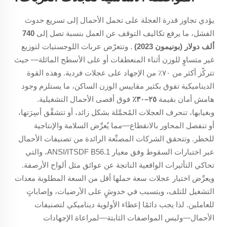
يؤدي تجاوز قدرة العجلة على تحمل الأحمال إلى تسريع حدوث
الفشل، ما يرفع تكاليف التوقف عن العمل بنسبة تصل إلى
740
ألف دولار (بونيمون 2023)
. وتتعرّض عربات اللوجستيات لتوزيع
غير متساوٍ للوزن أثناء المنعطفات أو على الأسطح المائلة— حيث
تتركّز أكثر من ٧٠٪ من الإجهاد على عجلات فردية. وهذه القوة
الديناميكية تفوق بكثير مقاييس الوزن الساكن، ما يستلزم وجود
هامش أمان بقيمة
٢٥–٣٠٪
فوق أقصى الأحمال التشغيلية.
وبغيابها، تنحرف العجلات المُحمَّلة بشكل زائد، أو تتشقَّق أسِرَتها،
أو تنفصل المحاور بالانقطاع—مما يُعرِّض السلامة والإنتاجية
للخطر. وتتحقق الشركات المصنِّعة الرائدة من تصنيفات الأحمال
عبر اختبارات السقوط وفق معيار ANSI/ITSDF B56.1، والتي
تحاكي التأثيرات الواقعية الناتجة عن عوائق مثل ألواح الأرصفة.
ويعرِّض اختيار عجلات سعة حملها أقل من السعة المطلوبة معدات
التشغيل للتلف، ويتسبب في خدوشٍ على الأرضيات، وإصاباتٍ
للعاملين. لذا يجب دائمًا إعطاء الأولوية
ديناميكي
لتصنيفات
الأحمال—وليس المواصفات الثابتة—لمراعاة الإجهادات