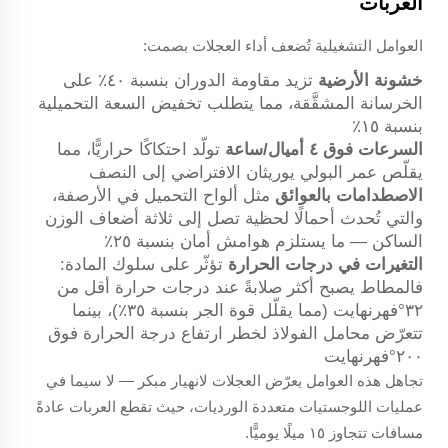
العربات
العوامل التشغيلية تُضعف أداء العجلات بصمت:
خشونة الأرضية
تزيد مقاومة الدوران بنسبة ٤٠٪ على
الخرسانة المشقَّقة، مما يتطلب تخفيض السعة التحميلية
بنسبة ١٥٪
السرعات فوق ٤ أميال/ساعة
تولّد احتكاكًا حراريًّا، مما
يقلّص عمر البولي يوريثان الافتراضي إلى النصف
الاصطدامات بالعوائق
مثل ألواح التحميل في الأرصفة،
والتي تُحدث أحمالًا لحظية تصل إلى ثلاثة أضعاف الوزن
الساكن — ما يستلزم هوامش أمان بنسبة ٢٥٪
التغيرات في درجات الحرارة
تؤثّر على سلوك المادة:
فالمطاط يصبح أكثر صلابةً عند درجات حرارة أقل من
٣٢°فهرنهايت (مما يقلّل قوة الجر بنسبة ٣٥٪)، بينما
تتعرّض محامل الفولاذ لخطر ارتفاع درجة الحرارة فوق
٢٠٠°فهرنهايت
تجاهل هذه العوامل يعرّض العجلات لانهيار مبكر — لا سيما في
عمليات اللوجستيات متعددة الورديات، حيث تقطع العربات عادةً
مسافات تتجاوز ١٥ ميلًا يوميًّا.