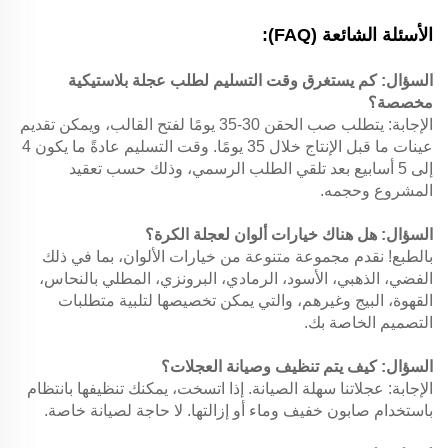
الأسئلة الشائعة (FAQ):
السؤال: كم يستغرق وقت التسليم لطلب عجلة بلاستيكية
مخصصة؟
الإجابة: يتطلب صب الحقن 30-35 يومًا لفتح القالب، ويمكن تقديم
عينات ما قبل الإنتاج خلال 35 يومًا. وقت التسليم عادةً ما يكون 4
إلى 5 أسابيع بعد تلقي الطلب الرسمي، وذلك حسب تعقيد
المشروع وحجمه.
السؤال: هل هناك خيارات ألوان لعجلة الكرة؟
بالطبع! نقدم مجموعة متنوعة من خيارات الألوان، بما في ذلك
الفضي، الذهبي، الأسود، الرمادي، البرونزي، المطلي بالنحاس،
القهوة، البيج وغيرهم، والتي يمكن تخصيصها لتلبية متطلبات
التصميم الخاصة بك.
السؤال: كيف يتم تنظيف وصيانة العجلات؟
الإجابة: عجلاتنا سهلة الصيانة. إذا اتسخت، يمكنك تنظيفها بانتظام
باستخدام صابون خفيف وماء أو إزالتها. لا حاجة لصيانة خاصة.