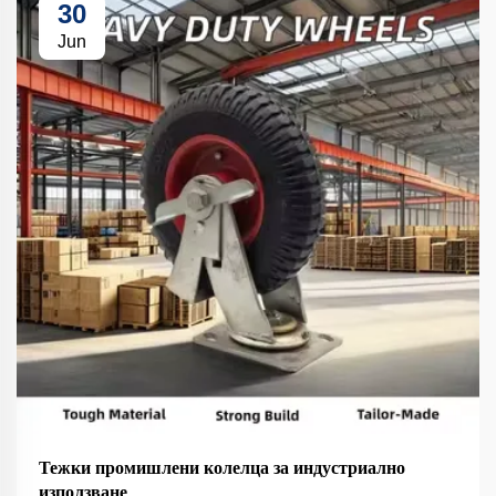
30
Jun
Тежки промишлени колелца за индустриално
използване