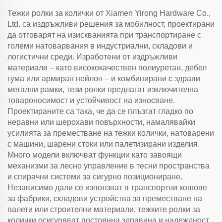
Тежки ролки за колички от Xiamen Yirong Hardware Co.,
Ltd. са издръжливи решения за мобилност, проектирани
да отговарят на изискванията при транспортиране с
големи натоварвания в индустриални, складови и
логистични среди. Изработени от издръжливи
материали – като висококачествен полиуретан, дебел
гума или армиран нейлон – и комбинирани с здрави
метални рамки, тези ролки предлагат изключителна
товароносимост и устойчивост на износване.
Проектираните са така, че да се плъзгат гладко по
неравни или шерохави повърхности, намалявайки
усилията за преместване на тежки колички, натоварени
с машини, шарени стоки или палетизирани изделия.
Много модели включват функции като завоящи
механизми за лесно управление в тесни пространства
и спирачни системи за сигурно позициониране.
Независимо дали се използват в транспортни кошове
за фабрики, складови устройства за преместване на
палети или строителни материали, тежките ролки за
колички осигуряват постоянна здравина и надеждност.