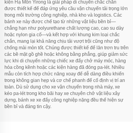
kiện Hạ Môn Yirong là giải pháp di chuyển chắc chắn
được thiết kế để đáp ứng yêu cầu vận chuyển tải trọng lớn
trong môi trường công nghiệp, nhà kho và logistics. Các
bánh xe này được chế tạo từ những vật liệu bền bỉ—
chẳng hạn như polyurethane chất lượng cao, cao su dày
hoặc nylon gia cố—và kết hợp với khung kim loại chắc
chắn, mang lại khả năng chịu tải vượt trội cũng như độ
chống mài mòn tốt. Chúng được thiết kế để lăn trơn tru trên
các bề mặt gồ ghề hoặc không bằng phẳng, giúp giảm sức
lực khi di chuyển những chiếc xe đẩy chở máy móc, hàng
hóa cồng kềnh hoặc các kiện hàng đã đóng pa-lét. Nhiều
mẫu còn tích hợp chức năng xoay để dễ dàng điều khiển
trong không gian hẹp và cơ chế phanh để cố định vị trí an
toàn. Dù sử dụng cho xe vận chuyển trong nhà máy, xe
kéo pa-lét trong kho bãi hay xe chuyên chở vật liệu xây
dựng, bánh xe xe đẩy công nghiệp nặng đều thể hiện sự
bền bỉ và đáng tin cậy.