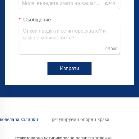
0/200
Съобщение
0/1000
Изпрати
колела за колички
регулируеми опорни крака
тежкотоварна четириколесна пазарска тележка