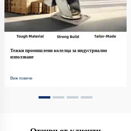
Тежки промишлени колелца за индустриално
използване
Виж повече
Отзиви от клиенти