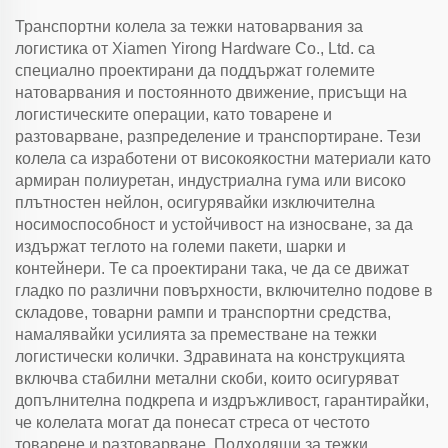
Транспортни колела за тежки натоварвания за
логистика от Xiamen Yirong Hardware Co., Ltd. са
специално проектирани да поддържат големите
натоварвания и постоянното движение, присъщи на
логистическите операции, като товарене и
разтоварване, разпределение и транспортиране. Тези
колела са изработени от високоякостни материали като
армиран полиуретан, индустриална гума или високо
плътностен нейлон, осигурявайки изключителна
носимоспособност и устойчивост на износване, за да
издържат теглото на големи пакети, шарки и
контейнери. Те са проектирани така, че да се движат
гладко по различни повърхности, включително подове в
складове, товарни рампи и транспортни средства,
намалявайки усилията за преместване на тежки
логистически колички. Здравината на конструкцията
включва стабилни метални скоби, които осигуряват
допълнителна подкрепа и издръжливост, гарантирайки,
че колелата могат да понесат стреса от честото
товарене и разтоварване. Подходящи за тежки