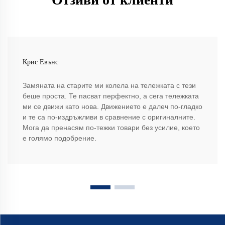
Крис Евънс
Замяната на старите ми колела на тележката с тези
беше проста. Те пасват перфектно, а сега тележката
ми се движи като нова. Движението е далеч по-гладко
и те са по-издръжливи в сравнение с оригиналните.
Мога да пренасям по-тежки товари без усилие, което
е голямо подобрение.