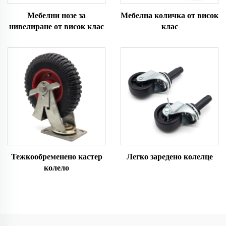
Мебелни нозе за
Мебелна количка от висок
нивелиране от висок клас
клас
Тежкообременено кастер
Легко заредено колелце
колело