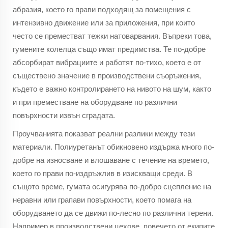
абразия, което го прави подходящ за помещения с
интензивно движение или за приложения, при които
често се преместват тежки натоварвания. Въпреки това,
гумените колелца също имат предимства. Те по-добре
абсорбират вибрациите и работят по-тихо, което е от
съществено значение в производствени съоръжения,
където е важно контролирането на нивото на шум, както
и при преместване на оборудване по различни
повърхности извън сградата.
Проучванията показват реални разлики между тези
материали. Полиуретанът обикновено издържа много по-
добре на износване и влошаване с течение на времето,
което го прави по-издръжлив в изискващи среди. В
същото време, гумата осигурява по-добро сцепление на
неравни или грапави повърхности, което помага на
оборудването да се движи по-лесно по различни терени.
Например в производствени цехове, повечето от екипите