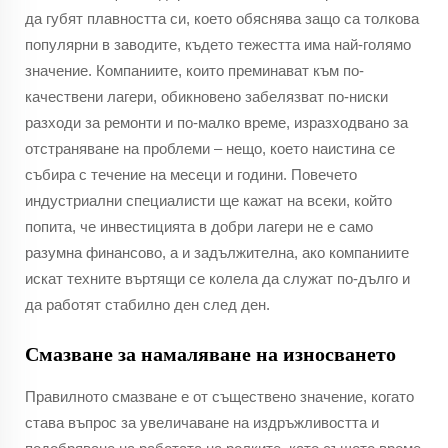
да губят плавността си, което обяснява защо са толкова
популярни в заводите, където тежестта има най-голямо
значение. Компаниите, които преминават към по-
качествени лагери, обикновено забелязват по-ниски
разходи за ремонти и по-малко време, изразходвано за
отстраняване на проблеми – нещо, което наистина се
събира с течение на месеци и години. Повечето
индустриални специалисти ще кажат на всеки, който
попита, че инвестицията в добри лагери не е само
разумна финансово, а и задължителна, ако компаниите
искат техните въртящи се колела да служат по-дълго и
да работят стабилно ден след ден.
Смазване за намаляване на износването
Правилното смазване е от съществено значение, когато
става въпрос за увеличаване на издръжливостта и