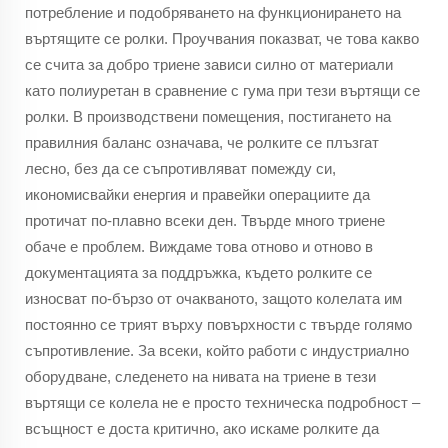
потребление и подобряването на функционирането на
въртящите се ролки. Проучвания показват, че това какво
се счита за добро триене зависи силно от материали
като полиуретан в сравнение с гума при тези въртящи се
ролки. В производствени помещения, постигането на
правилния баланс означава, че ролките се плъзгат
лесно, без да се съпротивляват помежду си,
икономисвайки енергия и правейки операциите да
протичат по-плавно всеки ден. Твърде много триене
обаче е проблем. Виждаме това отново и отново в
документацията за поддръжка, където ролките се
износват по-бързо от очакваното, защото колелата им
постоянно се трият върху повърхности с твърде голямо
съпротивление. За всеки, който работи с индустриално
оборудване, следенето на нивата на триене в тези
въртящи се колела не е просто техническа подробност –
всъщност е доста критично, ако искаме ролките да