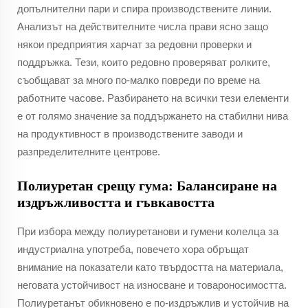
допълнителни пари и спира производствените линии.
Анализът на действителните числа прави ясно защо
някои предприятия харчат за редовни проверки и
поддръжка. Тези, които редовно проверяват ролките,
съобщават за много по-малко повреди по време на
работните часове. Разбирането на всички тези елементи
е от голямо значение за поддържането на стабилни нива
на продуктивност в производствените заводи и
разпределителните центрове.
Полиуретан срещу гума: Балансиране на
издръжливостта и гъвкавостта
При избора между полиуретанови и гумени колелца за
индустриална употреба, повечето хора обръщат
внимание на показатели като твърдостта на материала,
неговата устойчивост на износване и товароносимостта.
Полиуретанът обикновено е по-издръжлив и устойчив на