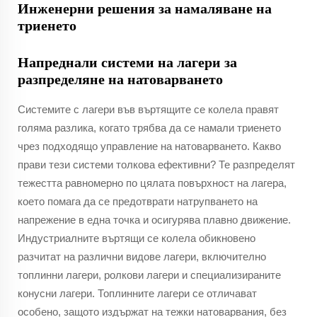
Инженерни решения за намаляване на
триенето
Напреднали системи на лагери за
разпределяне на натоварването
Системите с лагери във въртящите се колела правят
голяма разлика, когато трябва да се намали триенето
чрез подходящо управление на натоварването. Какво
прави тези системи толкова ефективни? Те разпределят
тежестта равномерно по цялата повърхност на лагера,
което помага да се предотврати натрупването на
напрежение в една точка и осигурява плавно движение.
Индустриалните въртящи се колела обикновено
разчитат на различни видове лагери, включително
топлинни лагери, ролкови лагери и специализираните
конусни лагери. Топлинните лагери се отличават
особено, защото издържат на тежки натоварвания, без