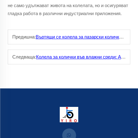
не само удължават живота на колелата, но и осигуряват
гладка работа в различни индустриални приложения.
Предишна:
Въртящи се колела за пазарски колички: Лесно навигиране в магазините
Следваща:
Колела за колички във влажни среди: Антисъскови решения