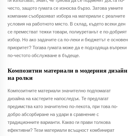
ги използват, знаят, че трябва да се подменят доста по-
често, защото гумата се износва бързо. Затова умните
компании съобразяват избора на материали с реалните
условия на работното място. В склад, където всеки ден
се преместват тежки товари, полиуретанът е по-добрият
избор. Но ако задачите са по-леки и бюджетът е основен
приоритет? Тогава гумата може да е подходяща въпреки
по-честото обслужване в бъдеще.
Композитни материали в модерния дизайн
на ролки
Композитните материали значително подпомагат
дизайна на кастерите напоследък. Те предлагат
предимства като значително по-лекота, при това по-
добро абсорбиране на удари в сравнение с
традиционните варианти. Какво ги прави толкова
ефективни? Тези материали всъщност комбинират