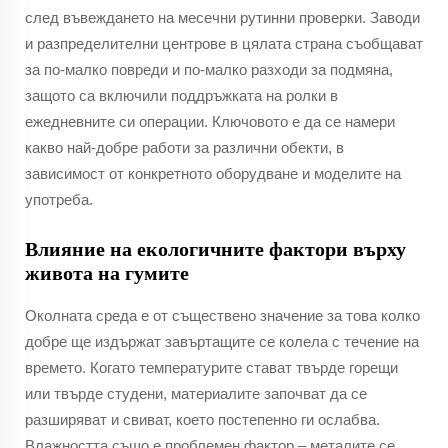
след въвеждането на месечни рутинни проверки. Заводи
и разпределителни центрове в цялата страна съобщават
за по-малко повреди и по-малко разходи за подмяна,
защото са включили поддръжката на ролки в
ежедневните си операции. Ключовото е да се намери
какво най-добре работи за различни обекти, в
зависимост от конкретното оборудване и моделите на
употреба.
Влияние на екологичните фактори върху
живота на гумите
Околната среда е от съществено значение за това колко
добре ще издържат завъртащите се колела с течение на
времето. Когато температурите стават твърде горещи
или твърде студени, материалите започват да се
разширяват и свиват, което постепенно ги ослабва.
Влажността също е проблемен фактор – металите се