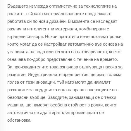
Бъдещето изглежда оптимистично за технологиите на
ролките, тъй като материалознавците продължават
работата си по нови дизайни. В момента се изследват
различни интелигентни материали, комбинирани с
вградени сензори. Някои прототипи вече показват ролки,
които могат да се настройват автоматично въз основа на
условията на пода или теглото на натоварването, което
означава по-добро представяне с течение на времето.
За производителите това означава вълнуваща насока за
развитие. Индустриалните предприятия ще имат голяма
полза от тези иновации, тъй като могат да намалят
разходите за поддръжка и да направят операциите по-
безопасни въобще. Заводите, занимаващи се с тежки
машини, ще намерят особена стойност в ролки, които
автоматично се адаптират към променящата се
обстановка.