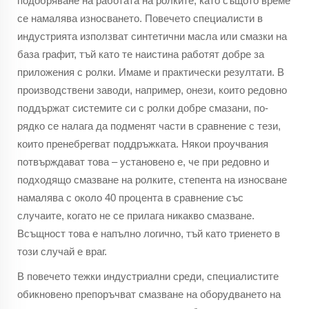
подобряване на работата на ролките, като същото време
се намалява износването. Повечето специалисти в
индустрията използват синтетични масла или смазки на
база графит, тъй като те наистина работят добре за
приложения с ролки. Имаме и практически резултати. В
производствени заводи, например, онези, които редовно
поддържат системите си с ролки добре смазани, по-
рядко се налага да подменят части в сравнение с тези,
които пренебрегват поддръжката. Някои проучвания
потвърждават това – установено е, че при редовно и
подходящо смазване на ролките, степента на износване
намалява с около 40 процента в сравнение със
случаите, когато не се прилага никакво смазване.
Всъщност това е напълно логично, тъй като триенето в
този случай е враг.
В повечето тежки индустриални среди, специалистите
обикновено препоръчват смазване на оборудването на