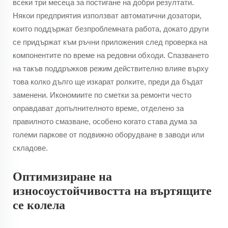
всеки три месеца за постигане на добри резултати.
Някои предприятия използват автоматични дозатори,
които поддържат безпроблемната работа, докато други
се придържат към ръчни приложения след проверка на
компонентите по време на редовни обходи. Спазването
на такъв поддръжков режим действително влияе върху
това колко дълго ще изкарат ролките, преди да бъдат
заменени. Икономиите по сметки за ремонти често
оправдават допълнителното време, отделено за
правилното смазване, особено когато става дума за
големи паркове от подвижно оборудване в заводи или
складове.
Оптимизиране на
износоустойчивостта на въртящите
се колела