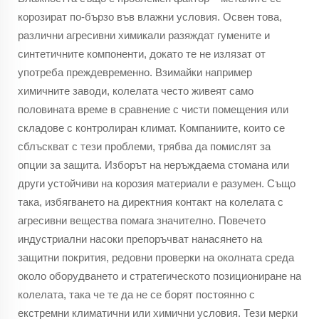
корозират по-бързо във влажни условия. Освен това,
различни агресивни химикали разяждат гумените и
синтетичните компоненти, докато те не излязат от
употреба преждевременно. Взимайки например
химичните заводи, колелата често живеят само
половината време в сравнение с чисти помещения или
складове с контролиран климат. Компаниите, които се
сблъскват с тези проблеми, трябва да помислят за
опции за защита. Изборът на неръждаема стомана или
други устойчиви на корозия материали е разумен. Също
така, избягването на директния контакт на колелата с
агресивни вещества помага значително. Повечето
индустриални насоки препоръчват нанасянето на
защитни покрития, редовни проверки на околната среда
около оборудването и стратегическото позициониране на
колелата, така че те да не се борят постоянно с
екстремни климатични или химични условия. Тези мерки