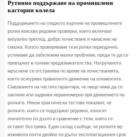
Рутинно поддържане на промишлени
касторни колела
Поддържането на гладкото въртене на промишлените
ролки изисква редовни проверки, които включват
визуален преглед, добро почистване и нанасяне на
смазка. Когато проверяваме тези ролки периодично,
успяваме да забележим малки проблеми, преди те да се
превърнат в големи предизвикателства. Натрупаното
мръснене се отстранява по време на почистванията,
което осигурява правилното движение на елементите.
Смазването на частите гарантира, че нищо няма да се
заклини или задвижи неравномерно при движението на
ролките. Някои практически тестове показват, че
ролките, които се поддържат редовно, износят
значително по-дълго в сравнение с тези, които се
оставят без грижа. Един склад съобщи, че ролките му
изживели почти двойно по-дълъг експлоатационен срок