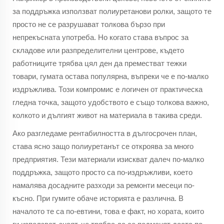
за поддръжка използват полиуретанови ролки, защото те
просто не се разрушават толкова бързо при
непрекъсната употреба. Но когато става въпрос за
складове или разпределителни центрове, където
работниците трябва цял ден да преместват тежки
товари, гумата остава популярна, въпреки че е по-малко
издръжлива. Този компромис е логичен от практическа
гледна точка, защото удобството е също толкова важно,
колкото и дългият живот на материала в такива среди.
Ако разгледаме рентабилността в дългосрочен план,
става ясно защо полиуретанът се откроява за много
предприятия. Тези материали изискват далеч по-малко
поддръжка, защото просто са по-издръжливи, което
намалява досадните разходи за ремонти месеци по-
късно. При гумите обаче историята е различна. В
началото те са по-евтини, това е факт, но хората, които