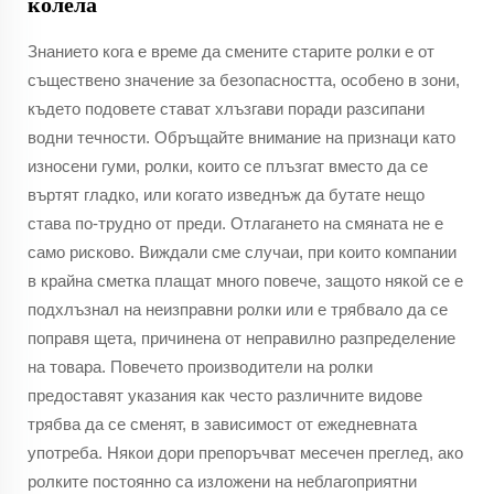
колела
Знанието кога е време да смените старите ролки е от
съществено значение за безопасността, особено в зони,
където подовете стават хлъзгави поради разсипани
водни течности. Обръщайте внимание на признаци като
износени гуми, ролки, които се плъзгат вместо да се
въртят гладко, или когато изведнъж да бутате нещо
става по-трудно от преди. Отлагането на смяната не е
само рисково. Виждали сме случаи, при които компании
в крайна сметка плащат много повече, защото някой се е
подхлъзнал на неизправни ролки или е трябвало да се
поправя щета, причинена от неправилно разпределение
на товара. Повечето производители на ролки
предоставят указания как често различните видове
трябва да се сменят, в зависимост от ежедневната
употреба. Някои дори препоръчват месечен преглед, ако
ролките постоянно са изложени на неблагоприятни