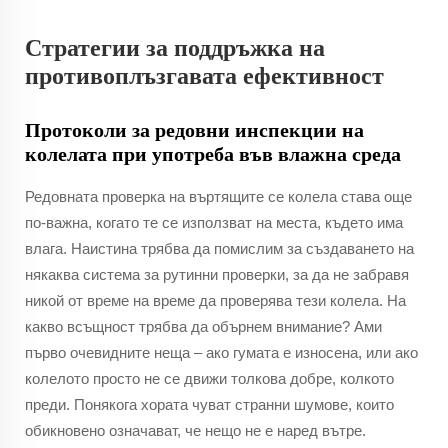
Стратегии за поддръжка на
противоплъзгавата ефективност
Протоколи за редовни инспекции на
колелата при употреба във влажна среда
Редовната проверка на въртящите се колела става още
по-важна, когато те се използват на места, където има
влага. Наистина трябва да помислим за създаването на
някаква система за рутинни проверки, за да не забравя
никой от време на време да проверява тези колела. На
какво всъщност трябва да обърнем внимание? Ами
първо очевидните неща – ако гумата е износена, или ако
колелото просто не се движи толкова добре, колкото
преди. Понякога хората чуват странни шумове, които
обикновено означават, че нещо не е наред вътре.