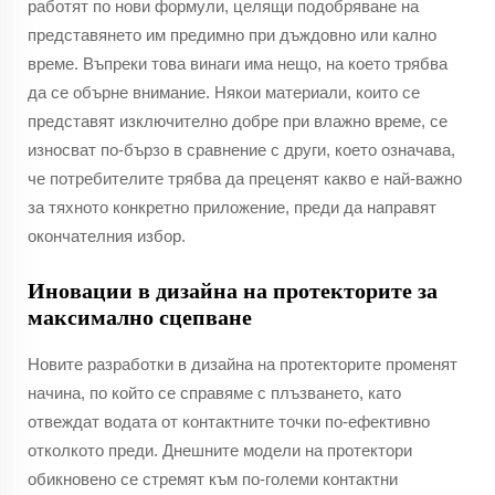
работят по нови формули, целящи подобряване на
представянето им предимно при дъждовно или кално
време. Въпреки това винаги има нещо, на което трябва
да се обърне внимание. Някои материали, които се
представят изключително добре при влажно време, се
износват по-бързо в сравнение с други, което означава,
че потребителите трябва да преценят какво е най-важно
за тяхното конкретно приложение, преди да направят
окончателния избор.
Иновации в дизайна на протекторите за
максимално сцепване
Новите разработки в дизайна на протекторите променят
начина, по който се справяме с плъзването, като
отвеждат водата от контактните точки по-ефективно
отколкото преди. Днешните модели на протектори
обикновено се стремят към по-големи контактни