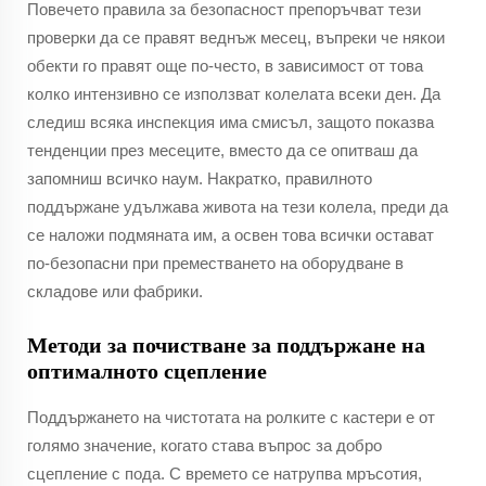
Повечето правила за безопасност препоръчват тези
проверки да се правят веднъж месец, въпреки че някои
обекти го правят още по-често, в зависимост от това
колко интензивно се използват колелата всеки ден. Да
следиш всяка инспекция има смисъл, защото показва
тенденции през месеците, вместо да се опитваш да
запомниш всичко наум. Накратко, правилното
поддържане удължава живота на тези колела, преди да
се наложи подмяната им, а освен това всички остават
по-безопасни при преместването на оборудване в
складове или фабрики.
Методи за почистване за поддържане на
оптималното сцепление
Поддържането на чистотата на ролките с кастери е от
голямо значение, когато става въпрос за добро
сцепление с пода. С времето се натрупва мръсотия,