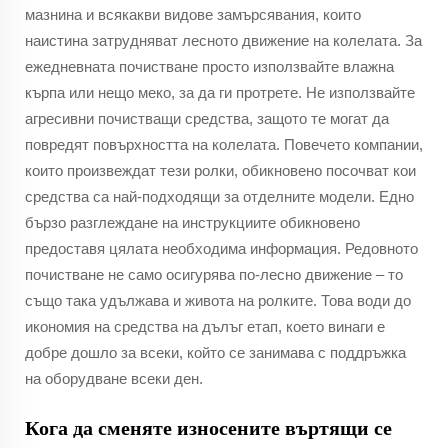
мазнина и всякакви видове замърсявания, които
наистина затрудняват лесното движение на колелата. За
ежедневната почистване просто използвайте влажна
кърпа или нещо меко, за да ги протрете. Не използвайте
агресивни почистващи средства, защото те могат да
повредят повърхността на колелата. Повечето компании,
които произвеждат тези ролки, обикновено посочват кои
средства са най-подходящи за отделните модели. Едно
бързо разглеждане на инструкциите обикновено
предоставя цялата необходима информация. Редовното
почистване не само осигурява по-лесно движение – то
също така удължава и живота на ролките. Това води до
икономия на средства на дълъг етап, което винаги е
добре дошло за всеки, който се занимава с поддръжка
на оборудване всеки ден.
Кога да сменяте износените въртящи се