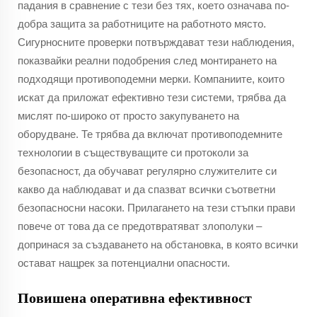
падания в сравнение с тези без тях, което означава по-
добра защита за работниците на работното място.
Сигурносните проверки потвърждават тези наблюдения,
показвайки реални подобрения след монтирането на
подходящи противоподемни мерки. Компаниите, които
искат да приложат ефективно тези системи, трябва да
мислят по-широко от просто закупуването на
оборудване. Те трябва да включат противоподемните
технологии в съществуващите си протоколи за
безопасност, да обучават регулярно служителите си
какво да наблюдават и да спазват всички съответни
безопасносни насоки. Прилагането на тези стъпки прави
повече от това да се предотвратяват злополуки –
допринася за създаването на обстановка, в която всички
остават нащрек за потенциални опасности.
Повишена оперативна ефективност