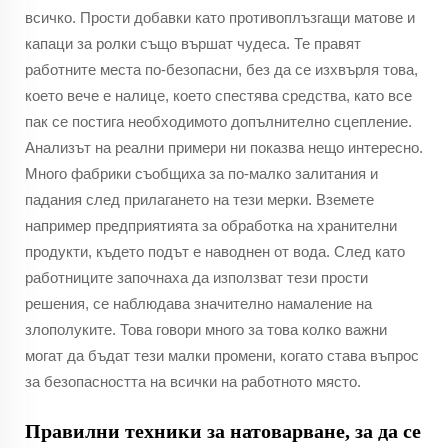
всичко. Прости добавки като противоплъзгащи матове и
капаци за ролки също вършат чудеса. Те правят
работните места по-безопасни, без да се изхвърля това,
което вече е налице, което спестява средства, като все
пак се постига необходимото допълнително сцепление.
Анализът на реални примери ни показва нещо интересно.
Много фабрики съобщиха за по-малко залитания и
падания след прилагането на тези мерки. Вземете
например предприятията за обработка на хранителни
продукти, където подът е наводнен от вода. След като
работниците започнаха да използват тези прости
решения, се наблюдава значително намаление на
злополуките. Това говори много за това колко важни
могат да бъдат тези малки промени, когато става въпрос
за безопасността на всички на работното място.
Правилни техники за натоварване, за да се