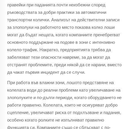
правейки при паданията почти неизбежни според
ръководствата за добри практики за автоматични
транспортни колички. Анализът на действителни записи
за злополуки на работното място показва колко лоши
могат да бъдат нещата, когато компаниите пренебрегват
основното поддържане на подове в зони с интензивно
колело-трафик. Накратко, предприятията трябва да
забелязват тези опасности навреме, за да могат да
отстранят проблемите, преди някой да се нарани, вместо
да чакат първия инцидент да се случи.
При работа във влажни зони, лошото представяне на
колелата води до реални проблеми като увеличаване на
злополуките и по-дълги периоди, когато оборудването не
работи правилно. Колелата, които не осигуряват добро
сцепление, увеличават риска от подхлъзване и падания,
особено когато ролките не изпълняват правилно
функцията си. Компаниите също се сблъскват с по-