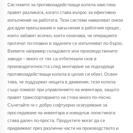
Системите за противозадействащи колела наистина
правят разликата, когато става въпрос за ефективно
изпълнение на работата. Тези системи намаляват онези
досадни прекъсвания и закъснения в работния процес,
които забавят всичко, което означава, че операциите
протичат по-плавно и задачите се изпълняват по-бързо.
Вземете например складовете или производствените
заводи – много от тях са отбелязали скок в
производителността след монтиране на подходящи
противозадействащи колела в целия си обект. Освен
това, че поддържат нещата в движение, тези колела
също помагат при управлението на инвентара, защото
правят транспортирането на стоки много по-лесно.
Съчетайте ги с добро софтуерно осигуряване за
проследяване на инвентара и изведнъж логистиката
става далеч по-проста. Продуктите могат да се
придвижват през различни части на производството и