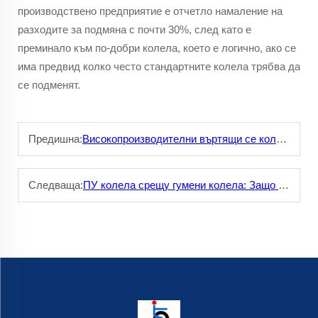
производствено предприятие е отчетло намаление на
разходите за подмяна с почти 30%, след като е
преминало към по-добри колела, което е логично, ако се
има предвид колко често стандартните колела трябва да
се подменят.
Предишна:
Високопроизводителни въртящи се колела: Намаляване на триенето и износването
Следваща:
ПУ колела срещу гумени колела: Защо ПУ е по-добрият избор