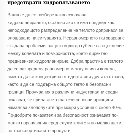
предотврати хидроплъзването
Важно е да се разбере какво означава
хидропланирането, особено ако се има предвид как
неподходящото разпределение на теглото допринася за
влошаване на ситуацията. Неравномерното натоварване
създава проблеми, защото води до губене на сцепление
между колелата и повърхността, което директно
предизвиква хидропланиране. Добра практика е теглото
да се разпределя равномерно между всички колела,
вместо да се концентрира от едната или другата страна,
както и да се поддържа общото тегло в безопасни
граници. Проучвания в различни индустриални среди
показват, че прилагането на тези основни принципи
намалява злополуките при мокри условия с около 40%.
По-добрите показатели за безопасност означават по-
малко наранявания сред служителите и по-малко щети
по транспортираните продукти.