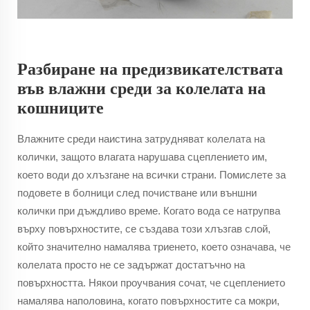
Разбиране на предизвикателствата
във влажни среди за колелата на
кошниците
Влажните среди наистина затрудняват колелата на
колички, защото влагата нарушава сцеплението им,
което води до хлъзгане на всички страни. Помислете за
подовете в болници след почистване или външни
колички при дъждливо време. Когато вода се натрупва
върху повърхностите, се създава този хлъзгав слой,
който значително намалява триенето, което означава, че
колелата просто не се задържат достатъчно на
повърхността. Някои проучвания сочат, че сцеплението
намалява наполовина, когато повърхностите са мокри,