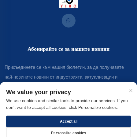
Абонирайте се за нашите новини
Присъединете се към нашия бюлетин, за да получавате
най-новините новини от индустрията, актуализации и
анализи от нашия екип.
We value your privacy
We use cookies and similar tools to provide our services. If you
don't want to accept all cookies, click Personalize cookies.
Абонирай се
Accept all
Авторски права © 2025 от firma за metalni izdeliya „Siamen Yirong“ ko,
Personalize cookies
LTD. -
Политика за поверителност