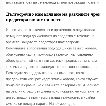
доставките, без да се заклещват или повреждат по пътя.
Дългосрочно намаляване на разходите чрез
предотвратяване на щети
Инвестирането в качествени противоплъзгащи колела
всъщност води до икономия на средства с течение на
времето, защото те предотвратяват повреди.
Компаниите, използващи подходящи системи с колела,
обикновено харчат по-малко за ремонт на повредено
оборудване, тъй като тези системи предпазват скъпата
техника и подовете в заводите от постоянно износване.
Разходите за поддръжка също намаляват, когато
предприятия избират издръжливи колела, които служат
по-дълго в сравнение с евтините алтернативи. Анализът
на реални отраслови данни ясно показва, че компаниите,
инвестиращи в противоплъзгащи технологии, в крайна
сметка си връщат парите. Например, едно