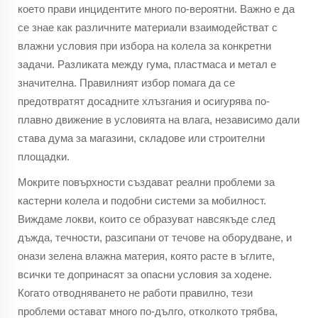
което прави инцидентите много по-вероятни. Важно е да
се знае как различните материали взаимодействат с
влажни условия при избора на колела за конкретни
задачи. Разликата между гума, пластмаса и метал е
значителна. Правилният избор помага да се
предотвратят досадните хлъзгания и осигурява по-
плавно движение в условията на влага, независимо дали
става дума за магазини, складове или строителни
площадки.
Мокрите повърхности създават реални проблеми за
кастерни колела и подобни системи за мобилност.
Виждаме локви, които се образуват навсякъде след
дъжда, течности, разсипани от течове на оборудване, и
онази зелена влажна материя, която расте в ъглите,
всички те допринасят за опасни условия за ходене.
Когато отводняването не работи правилно, тези
проблеми остават много по-дълго, отколкото трябва,