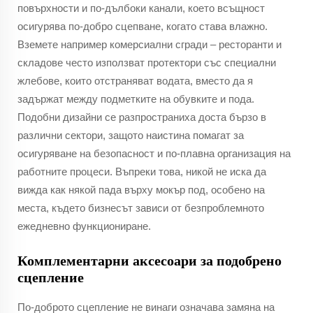
повърхности и по-дълбоки канали, което всъщност
осигурява по-добро сцепване, когато става влажно.
Вземете например комерсиални сгради – ресторанти и
складове често използват протектори със специални
жлебове, които отстраняват водата, вместо да я
задържат между подметките на обувките и пода.
Подобни дизайни се разпространиха доста бързо в
различни сектори, защото наистина помагат за
осигуряване на безопасност и по-плавна организация на
работните процеси. Въпреки това, никой не иска да
вижда как някой пада върху мокър под, особено на
места, където бизнесът зависи от безпроблемното
ежедневно функциониране.
Комплементарни аксесоари за подобрено
сцепление
По-доброто сцепление не винаги означава замяна на