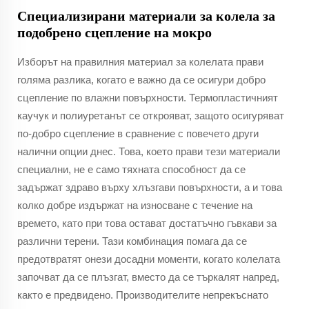
Специализирани материали за колела за
подобрено сцепление на мокро
Изборът на правилния материал за колелата прави
голяма разлика, когато е важно да се осигури добро
сцепление по влажни повърхности. Термопластичният
каучук и полиуретанът се открояват, защото осигуряват
по-добро сцепление в сравнение с повечето други
налични опции днес. Това, което прави тези материали
специални, не е само тяхната способност да се
задържат здраво върху хлъзгави повърхности, а и това
колко добре издържат на износване с течение на
времето, като при това остават достатъчно гъвкави за
различни терени. Тази комбинация помага да се
предотвратят онези досадни моменти, когато колелата
започват да се плъзгат, вместо да се търкалят напред,
както е предвидено. Производителите непрекъснато