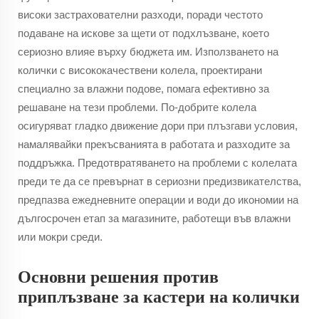
високи застрахователни разходи, поради честото
подаване на искове за щети от подхлъзване, което
сериозно влияе върху бюджета им. Използването на
колички с висококачествени колела, проектирани
специално за влажни подове, помага ефективно за
решаване на тези проблеми. По-добрите колела
осигуряват гладко движение дори при плъзгави условия,
намалявайки прекъсванията в работата и разходите за
поддръжка. Предотвратяването на проблеми с колелата
преди те да се превърнат в сериозни предизвикателства,
предпазва ежедневните операции и води до икономии на
дългосрочен етап за магазините, работещи във влажни
или мокри среди.
Основни решения против
приплъзване за кастери на колички