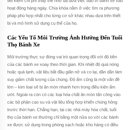
tiết kiệm chi phí thay thế nhờ đã đưa việc bảo trì bánh xe vào
hoạt động hàng ngày. Chìa khóa nằm ở việc tìm ra phương
pháp phù hợp nhất cho từng cơ sở khác nhau dựa trên thiết
bị và mô hình sử dụng cụ thể của họ.
Các Yếu Tố Môi Trường Ảnh Hưởng Đến Tuổi
Thọ Bánh Xe
Môi trường thực sự đóng vai trò quan trọng đối với độ bền
của các bánh xe xoay theo thời gian. Khi nhiệt độ quá nóng
hoặc quá lạnh, vật liệu bắt đầu giãn nở và co lại, dần dần làm
suy giảm chất lượng của chúng. Độ ẩm cũng là một vấn đề
lớn – kim loại sẽ bị ăn mòn nhanh hơn trong điều kiện ẩm
ướt. Ngoài ra còn có các loại hóa chất ăn mòn tấn công vào
các bộ phận cao su và vật liệu tổng hợp khiến chúng hỏng
trước thời hạn. Chẳng hạn, tại các nhà máy hóa chất, tuổi
thọ của bánh xe thường chỉ bằng một nửa so với các bánh
xe được sử dụng trong phòng sạch hoặc kho hàng có điều