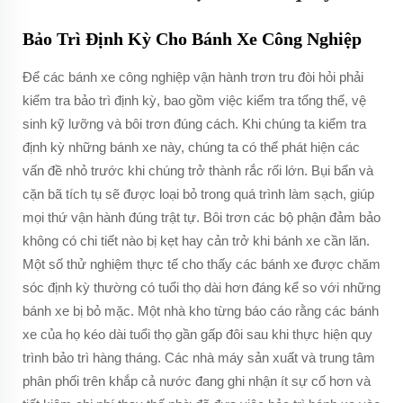
Bảo Trì Định Kỳ Cho Bánh Xe Công Nghiệp
Để các bánh xe công nghiệp vận hành trơn tru đòi hỏi phải
kiểm tra bảo trì định kỳ, bao gồm việc kiểm tra tổng thể, vệ
sinh kỹ lưỡng và bôi trơn đúng cách. Khi chúng ta kiểm tra
định kỳ những bánh xe này, chúng ta có thể phát hiện các
vấn đề nhỏ trước khi chúng trở thành rắc rối lớn. Bụi bẩn và
cặn bã tích tụ sẽ được loại bỏ trong quá trình làm sạch, giúp
mọi thứ vận hành đúng trật tự. Bôi trơn các bộ phận đảm bảo
không có chi tiết nào bị kẹt hay cản trở khi bánh xe cần lăn.
Một số thử nghiệm thực tế cho thấy các bánh xe được chăm
sóc định kỳ thường có tuổi thọ dài hơn đáng kể so với những
bánh xe bị bỏ mặc. Một nhà kho từng báo cáo rằng các bánh
xe của họ kéo dài tuổi thọ gần gấp đôi sau khi thực hiện quy
trình bảo trì hàng tháng. Các nhà máy sản xuất và trung tâm
phân phối trên khắp cả nước đang ghi nhận ít sự cố hơn và