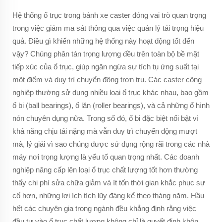
Hệ thống ổ trục trong bánh xe caster đóng vai trò quan trọng
trong việc giảm ma sát thông qua việc quản lý tải trọng hiệu
quả. Điều gì khiến những hệ thống này hoạt động tốt đến
vậy? Chúng phân tán trọng lượng đều trên toàn bộ bề mặt
tiếp xúc của ổ trục, giúp ngăn ngừa sự tích tụ ứng suất tại
một điểm và duy trì chuyển động trơn tru. Các caster công
nghiệp thường sử dụng nhiều loại ổ trục khác nhau, bao gồm
ổ bi (ball bearings), ổ lăn (roller bearings), và cả những ổ hình
nón chuyên dụng nữa. Trong số đó, ổ bi đặc biệt nổi bật vì
khả năng chịu tải nặng mà vẫn duy trì chuyển động mượt
mà, lý giải vì sao chúng được sử dụng rộng rãi trong các nhà
máy nơi trọng lượng là yếu tố quan trọng nhất. Các doanh
nghiệp nâng cấp lên loại ổ trục chất lượng tốt hơn thường
thấy chi phí sửa chữa giảm và ít tốn thời gian khắc phục sự
cố hơn, những lợi ích tích lũy đáng kể theo tháng năm. Hầu
hết các chuyên gia trong ngành đều khẳng định rằng việc
đầu tư vào ổ trục chất lượng không chỉ là quyết định khôn