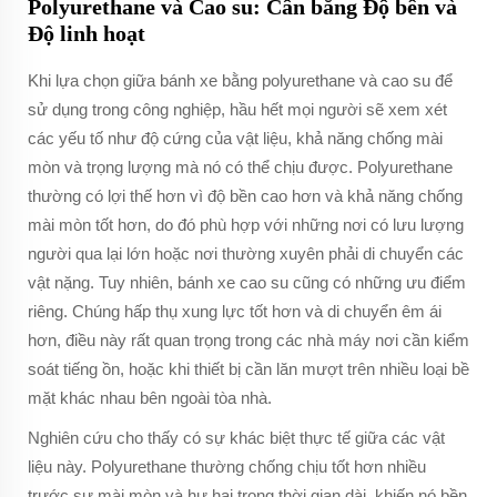
Polyurethane và Cao su: Cân bằng Độ bền và
Độ linh hoạt
Khi lựa chọn giữa bánh xe bằng polyurethane và cao su để
sử dụng trong công nghiệp, hầu hết mọi người sẽ xem xét
các yếu tố như độ cứng của vật liệu, khả năng chống mài
mòn và trọng lượng mà nó có thể chịu được. Polyurethane
thường có lợi thế hơn vì độ bền cao hơn và khả năng chống
mài mòn tốt hơn, do đó phù hợp với những nơi có lưu lượng
người qua lại lớn hoặc nơi thường xuyên phải di chuyển các
vật nặng. Tuy nhiên, bánh xe cao su cũng có những ưu điểm
riêng. Chúng hấp thụ xung lực tốt hơn và di chuyển êm ái
hơn, điều này rất quan trọng trong các nhà máy nơi cần kiểm
soát tiếng ồn, hoặc khi thiết bị cần lăn mượt trên nhiều loại bề
mặt khác nhau bên ngoài tòa nhà.
Nghiên cứu cho thấy có sự khác biệt thực tế giữa các vật
liệu này. Polyurethane thường chống chịu tốt hơn nhiều
trước sự mài mòn và hư hại trong thời gian dài, khiến nó bền