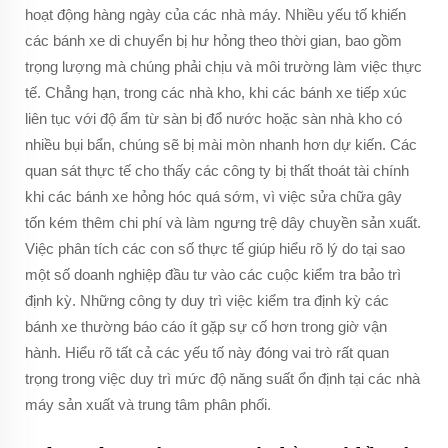
hoạt động hàng ngày của các nhà máy. Nhiều yếu tố khiến
các bánh xe di chuyển bị hư hỏng theo thời gian, bao gồm
trọng lượng mà chúng phải chịu và môi trường làm việc thực
tế. Chẳng hạn, trong các nhà kho, khi các bánh xe tiếp xúc
liên tục với độ ẩm từ sàn bị đổ nước hoặc sàn nhà kho có
nhiều bụi bẩn, chúng sẽ bị mài mòn nhanh hơn dự kiến. Các
quan sát thực tế cho thấy các công ty bị thất thoát tài chính
khi các bánh xe hỏng hóc quá sớm, vì việc sửa chữa gây
tốn kém thêm chi phí và làm ngưng trệ dây chuyền sản xuất.
Việc phân tích các con số thực tế giúp hiểu rõ lý do tại sao
một số doanh nghiệp đầu tư vào các cuộc kiểm tra bảo trì
định kỳ. Những công ty duy trì việc kiểm tra định kỳ các
bánh xe thường báo cáo ít gặp sự cố hơn trong giờ vận
hành. Hiểu rõ tất cả các yếu tố này đóng vai trò rất quan
trọng trong việc duy trì mức độ năng suất ổn định tại các nhà
máy sản xuất và trung tâm phân phối.