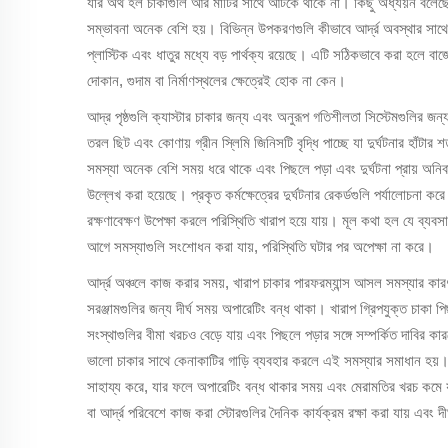
যার অর্থ হল চাকাগুলি আর মাটির সাথে আটকে থাকে না। কিছু অধ্যয়ন বলেছে যে আ
সম্ভাবনা অনেক বেশি হয়। বিভিন্ন উপকরণগুলি কীভাবে আর্দ্র অবস্থার সাথে পার
প্লাস্টিক এবং ধাতুর মধ্যে বড় পার্থক্য রয়েছে। এটি সঠিকভাবে করা হলে বাজে
দোকান, গুদাম বা নির্মাণস্থলের ক্ষেত্রেই হোক না কেন।
আদ্র পৃষ্ঠগুলি ক্যাস্টার চাকার জন্য এবং অনুরূপ গতিশীলতা সিস্টেমগুলির জন
তরল ছিট এবং কোণায় গ্রীন স্লিমি জিনিসটি বৃদ্ধি পাচ্ছে যা দুর্ঘটনার হাঁ
সমস্যা অনেক বেশি সময় ধরে থাকে এবং পিছলে পড়া এবং দুর্ঘটনা প্রায় অনিবা
উল্লেখ করা হয়েছে। প্রকৃত কর্মক্ষেত্রের দুর্ঘটনার রেকর্ডগুলি পর্যালোচনা ক
রক্ষণাবেক্ষণ উপেক্ষা করলে পরিস্থিতি খারাপ হয়ে যায়। মূল কথা হল যে ব্য
আগে সমস্যাগুলি সংশোধন করা যায়, পরিস্থিতি ঘটার পর অপেক্ষা না করে।
আর্দ্র অঞ্চলে কাজ করার সময়, খারাপ চাকার পারফরম্যান্স আসল সমস্যার কারণ হ
সরঞ্জামগুলির জন্য দীর্ঘ সময় অপারেটিং বন্ধ থাকা। খারাপ গ্রিপযুক্ত চাকা প
সংস্থাগুলির বীমা খরচও বেড়ে যায় এবং পিছলে পড়ার সঙ্গে সম্পর্কিত দাবির কা
ভালো চাকার সাথে কেনাকাটির গাড়ি ব্যবহার করলে এই সমস্যার সমাধান হয়
সাহায্য করে, যার ফলে অপারেটিং বন্ধ থাকার সময় এবং মেরামতির খরচ কমে
বা আর্দ্র পরিবেশে কাজ করা স্টোরগুলির দৈনিক কার্যক্রম রক্ষা করা যায় এবং দীর্