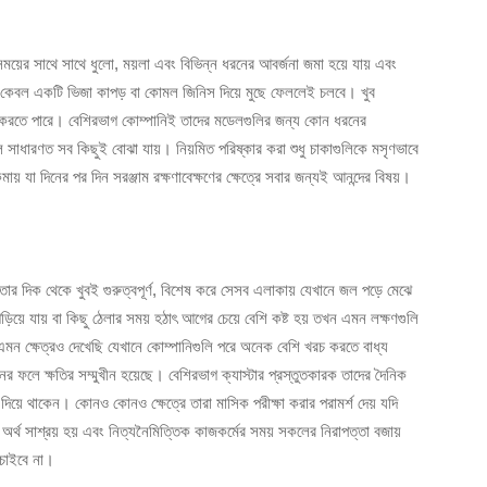
। সময়ের সাথে সাথে ধুলো, ময়লা এবং বিভিন্ন ধরনের আবর্জনা জমা হয়ে যায় এবং
য কেবল একটি ভিজা কাপড় বা কোমল জিনিস দিয়ে মুছে ফেললেই চলবে। খুব
ষতি করতে পারে। বেশিরভাগ কোম্পানিই তাদের মডেলগুলির জন্য কোন ধরনের
লে সাধারণত সব কিছুই বোঝা যায়। নিয়মিত পরিষ্কার করা শুধু চাকাগুলিকে মসৃণভাবে
মায় যা দিনের পর দিন সরঞ্জাম রক্ষণাবেক্ষণের ক্ষেত্রে সবার জন্যই আনন্দের বিষয়।
্তার দিক থেকে খুবই গুরুত্বপূর্ণ, বিশেষ করে সেসব এলাকায় যেখানে জল পড়ে মেঝে
়িয়ে যায় বা কিছু ঠেলার সময় হঠাৎ আগের চেয়ে বেশি কষ্ট হয় তখন এমন লক্ষণগুলি
রা এমন ক্ষেত্রও দেখেছি যেখানে কোম্পানিগুলি পরে অনেক বেশি খরচ করতে বাধ্য
টনের ফলে ক্ষতির সম্মুখীন হয়েছে। বেশিরভাগ ক্যাস্টার প্রস্তুতকারক তাদের দৈনিক
 দিয়ে থাকেন। কোনও কোনও ক্ষেত্রে তারা মাসিক পরীক্ষা করার পরামর্শ দেয় যদি
ে অর্থ সাশ্রয় হয় এবং নিত্যনৈমিত্তিক কাজকর্মের সময় সকলের নিরাপত্তা বজায়
া চাইবে না।