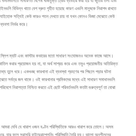
গুদামগুলিতে সাধারণত বিশেষ খাঁজযুক্ত ট্রেড ব্যবহার করা হয় যা জুতার তলা এবং
াইনগুলি বিভিন্ন খাতে বেশ দ্রুত গৃহীত হয়েছে কারণ এগুলি মানুষকে নিরাপদ রাখতে
। যাইহোক সত্যিই কেউ কারও পতন দেখতে চায় না যখন কোনও ভিজা মেঝেতে কেউ
ব্যবসা নির্ভর করে।
ন্টি স্লিপ ম্যাট এবং কাস্টার কভারের মতো সাধারণ সংযোজনও অনেক কাজে আসে।
াতিল করার প্রয়োজন হয় না, যা অর্থ সাশ্রয় করে এবং তবুও প্রয়োজনীয় অতিরিক্ত
তথ্য তুলে ধরে। একগুচ্ছ কারখানা এই ব্যবস্থা গ্রহণের পর পিছলে পড়ার ঘটনা
মেঝেতে সর্বত্র জল থাকে। ওই কারখানার শ্রমিকদের মধ্যে এই সাধারণ সমাধানগুলি
রিবেশে নিরাপত্তা নিশ্চিত করতে এই ছোট পরিবর্তনগুলি কতটা গুরুত্বপূর্ণ তা বোঝা
 যখন আমরা দেখি যে খারাপ ওজন বণ্টন পরিস্থিতিকে আরও খারাপ করে তোলে। অসম
্য করে, যার ফলে সরাসরি হাইড্রোপ্লেনিং পরিস্থিতি তৈরি হয়। ভালো অনুশীলনের