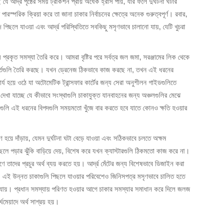
র্দ্র পৃষ্ঠের সময় ট্রাকশন প্রায় অর্ধেক হ্রাস পায়, যার ফলে দুর্ঘটনা ঘটার
স্পরিক ক্রিয়া করে তা জানা চাকার নির্বাচনের ক্ষেত্রে অনেক গুরুত্বপূর্ণ। রবার,
 পিছলে যাওয়া এবং আর্দ্র পরিস্থিতিতে সবকিছু মসৃণভাবে চালানো যায়, যেটি খুচরা
্য প্রকৃত সমস্যা তৈরি করে। আমরা বৃষ্টির পরে সর্বত্র জল জমা, সরঞ্জামের লিক থেকে
টার শর্তগুলি তৈরি করছে। যখন ড্রেনেজ ঠিকভাবে কাজ করছে না, তখন এই ধরনের
র্য হয়ে ওঠে যা অটোমেটিক ট্রান্সফার কার্টের জন্য সেরা অনুশীলন গাইডগুলিতে
রে দেখা যাচ্ছে যে কীভাবে সংস্থাগুলি চাকাযুক্ত যানবাহনের জন্য অঞ্চলগুলির মেঝে
বসাগুলি এই ধরনের বিপদগুলি সময়মতো খুঁজে বার করতে হবে যাতে কোনও ক্ষতি হওয়ার
য়ে দাঁড়ায়, যেমন দুর্ঘটনা ঘটা বেড়ে যাওয়া এবং সঠিকভাবে চলতে অক্ষম
িছলে পড়ার ঝুঁকি বাড়িয়ে দেয়, বিশেষ করে যখন ক্যাস্টারগুলি ঠিকমতো কাজ করে না।
রণে তাদের প্রচুর অর্থ ব্যয় করতে হয়। আর্দ্র মেঁটের জন্য বিশেষভাবে ডিজাইন করা
। এই উন্নত চাকাগুলি পিছলে যাওয়ার পরিবেশেও জিনিসপত্র মসৃণভাবে চালিত হতে
 যায়। প্রধান সমস্যায় পরিণত হওয়ার আগে চাকার সমস্যার সমাধান করে দিলে জলজ
ঘমেয়াদে অর্থ সাশ্রয় হয়।