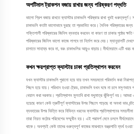
অপটিমাল ট্রাকশন বজায় রাখার জন্য পরিষ্করণ পদ্ধতি
ভালো গ্রিপ বজায় রাখতে ক্যাস্টার চাকাগুলি পরিষ্কার রাখা খুবই গুরুত্বপূর্ণ
চাকাগুলি কতটা ভালোভাবে ঘুরছে তা প্রভাবিত করে। দৈনিক পরিষ্কারের জন্
শক্তিশালী পরিষ্কারের জিনিস ব্যবহার করবেন না কারণ তা চাকার পৃষ্ঠের ক্
পরিষ্কারের জিনিস ভালো কাজে লাগবে তা নির্দেশ করে দেয়। ম্যানুয়ালটি দেখ
চালাতে সাহায্য করে না, বরং চাকাগুলির আয়ুও বাড়ায়। দীর্ঘমেয়াদে এটি খরচ ক
কখন ক্ষয়প্রাপ্ত ক্যাস্টার চাকা প্রতিস্থাপন করবেন
যখন ক্যাস্টার চাকাগুলি পুরানো হয়ে যায় তখন সময়মতো পরিবর্তন করা নিরাপত
পিছল হয়ে যায়। পরিধান হওয়া ট্রেড, চাকাগুলি যখন ঘষে না চলে মসৃণভাবে গড
খেয়াল করা দরকার। প্রতিস্থাপন মুলতবি রাখা শুধুমাত্র ঝুঁকিপূর্ণ নয়। আম
হয়েছে কারণ কেউ ত্রুটিপূর্ণ ক্যাস্টারের উপর পিছলে পড়েছে বা অযথা ভার বন্
ব্যবহারের উপর ভিত্তি করে বিভিন্ন ধরনের ক্যাস্টার প্রতিস্থাপনের সময়সীমা
তারা নিয়ত কঠোর পরিবেশের সম্মুখীন হয়। এই পরামর্শ মেনে চললে দীর্ঘমেয়াদ
থাকে। অবশ্যই কেউ তাদের গুরুত্বপূর্ণ কাজের মাঝখানে যন্ত্রপাতি ব্যর্থ হওয়