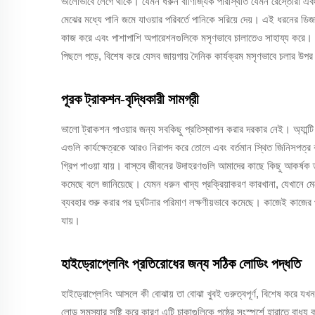
ভালোভাবে লেগে থাকে। যেমন ধরুন বাণিজ্যিক পরিস্থিতি যেমন রেস্তোরাঁ এবং 
মেঝের মধ্যে পানি জমে যাওয়ার পরিবর্তে পানিকে সরিয়ে দেয়। এই ধরনের ডিজ
কাজ করে এবং পাশাপাশি অপারেশনগুলিকে মসৃণভাবে চালাতেও সাহায্য করে
পিছলে পড়ে, বিশেষ করে যেসব জায়গায় দৈনিক কার্যক্রম মসৃণভাবে চলার উপর 
পূরক ট্রাকশন-বৃদ্ধিকারী সামগ্রী
ভালো ট্রাকশন পাওয়ার জন্য সবকিছু প্রতিস্থাপন করার দরকার নেই। অ্যা
এগুলি কার্যক্ষেত্রকে আরও নিরাপদ করে তোলে এবং বর্তমান স্থিত জিনিসপত্র ব
গ্রিপ পাওয়া যায়। বাস্তব জীবনের উদাহরণগুলি আমাদের কাছে কিছু আকর্ষক 
কমেছে বলে জানিয়েছে। যেমন ধরুন খাদ্য প্রক্রিয়াকরণ কারখানা, যেখানে 
ব্যবহার শুরু করার পর দুর্ঘটনার পরিমাণ লক্ষণীয়ভাবে কমেছে। কাজেই কাজের প
যায়।
হাইড্রোপ্লেনিং প্রতিরোধের জন্য সঠিক লোডিং পদ্ধতি
হাইড্রোপ্লেনিং আসলে কী বোঝায় তা বোঝা খুবই গুরুত্বপূর্ণ, বিশেষ করে
লোড সমস্যার সৃষ্টি করে কারণ এটি চাকাগুলিকে পৃষ্ঠের সংস্পর্শে হারাতে বাধ