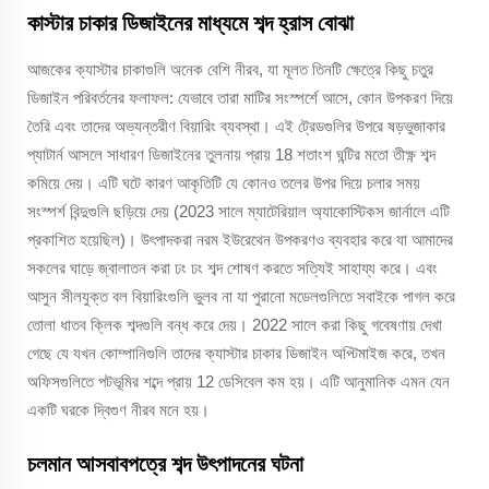
কাস্টার চাকার ডিজাইনের মাধ্যমে শব্দ হ্রাস বোঝা
আজকের ক্যাস্টার চাকাগুলি অনেক বেশি নীরব, যা মূলত তিনটি ক্ষেত্রে কিছু চতুর
ডিজাইন পরিবর্তনের ফলাফল: যেভাবে তারা মাটির সংস্পর্শে আসে, কোন উপকরণ দিয়ে
তৈরি এবং তাদের অভ্যন্তরীণ বিয়ারিং ব্যবস্থা। এই ট্রেডগুলির উপরে ষড়ভুজাকার
প্যাটার্ন আসলে সাধারণ ডিজাইনের তুলনায় প্রায় 18 শতাংশ ঘন্টির মতো তীক্ষ্ণ শব্দ
কমিয়ে দেয়। এটি ঘটে কারণ আকৃতিটি যে কোনও তলের উপর দিয়ে চলার সময়
সংস্পর্শ বিন্দুগুলি ছড়িয়ে দেয় (2023 সালে ম্যাটেরিয়াল অ্যাকোস্টিকস জার্নালে এটি
প্রকাশিত হয়েছিল)। উৎপাদকরা নরম ইউরেথেন উপকরণও ব্যবহার করে যা আমাদের
সকলের ঘাড়ে জ্বালাতন করা ঢং ঢং শব্দ শোষণ করতে সত্যিই সাহায্য করে। এবং
আসুন সীলযুক্ত বল বিয়ারিংগুলি ভুলব না যা পুরানো মডেলগুলিতে সবাইকে পাগল করে
তোলা ধাতব ক্লিক শব্দগুলি বন্ধ করে দেয়। 2022 সালে করা কিছু গবেষণায় দেখা
গেছে যে যখন কোম্পানিগুলি তাদের ক্যাস্টার চাকার ডিজাইন অপ্টিমাইজ করে, তখন
অফিসগুলিতে পটভূমির শব্দে প্রায় 12 ডেসিবেল কম হয়। এটি আনুমানিক এমন যেন
একটি ঘরকে দ্বিগুণ নীরব মনে হয়।
চলমান আসবাবপত্রে শব্দ উৎপাদনের ঘটনা