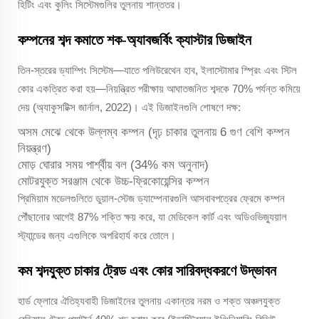
হিটিং এবং কুলিং সিস্টেমগুলির তুলনায় শান্ততর।
কম্পনের শব্দ কমাতে শক-অ্যাবজর্বিং ক্যাস্টার ডিজাইন
তিন-স্তরের ড্যাম্পিং সিস্টেম—যাতে পলিউরেথেন হাব, ইলাস্টোমার স্প্রিং এবং স্টিল
কোর একত্রিত করা হয়—নিয়ন্ত্রিত পরীক্ষায় আঘাতজনিত শব্দকে 70% পর্যন্ত কমিয়ে
দেয় (অ্যাকুসটিক্স জার্নাল, 2022)। এই ডিজাইনগুলি শোষণে দক্ষ:
অসম মেঝে থেকে উল্লম্ব কম্পন (দৃঢ় চাকার তুলনায় 6 গুণ বেশি কম্পন
নিয়ন্ত্রণ)
মোড় ঘোরার সময় পার্শ্বীয় বল (34% কম অনুনাদ)
মোটরযুক্ত সরঞ্জাম থেকে উচ্চ-ফ্রিকোয়েন্সির কম্পন
প্রিমিয়াম মডেলগুলিতে ডুয়াল-স্টেজ ড্যাম্পেনারগুলি আসবাবপত্রের ফ্রেমে কম্পন
পৌঁছানোর আগেই 87% শক্তি ক্ষয় করে, যা মেডিকেল কার্ট এবং অডিওভিজ্যুয়াল
স্ট্যান্ডের জন্য এগুলিকে অপরিহার্য করে তোলে।
কম শব্দযুক্ত চাকার ট্রেড এবং কোর সারিবদ্ধকরণে উদ্ভাবন
হার্ড ফ্লোরে ঐতিহ্যবাহী ডিজাইনের তুলনায় একান্তর নরম ও শক্ত অঞ্চলযুক্ত