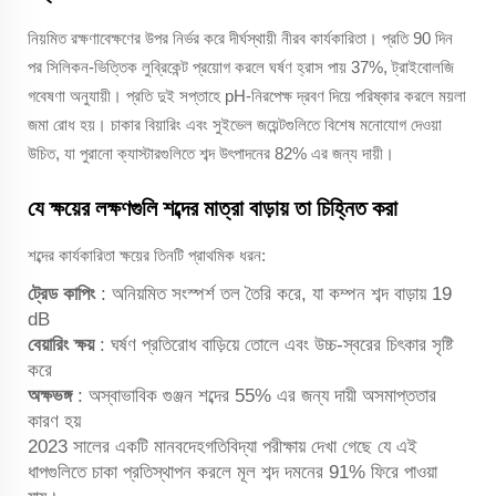
নিয়মিত রক্ষণাবেক্ষণের উপর নির্ভর করে দীর্ঘস্থায়ী নীরব কার্যকারিতা। প্রতি 90 দিন
পর সিলিকন-ভিত্তিক লুব্রিকেন্ট প্রয়োগ করলে ঘর্ষণ হ্রাস পায় 37%, ট্রাইবোলজি
গবেষণা অনুযায়ী। প্রতি দুই সপ্তাহে pH-নিরপেক্ষ দ্রবণ দিয়ে পরিষ্কার করলে ময়লা
জমা রোধ হয়। চাকার বিয়ারিং এবং সুইভেল জয়েন্টগুলিতে বিশেষ মনোযোগ দেওয়া
উচিত, যা পুরানো ক্যাস্টারগুলিতে শব্দ উৎপাদনের 82% এর জন্য দায়ী।
যে ক্ষয়ের লক্ষণগুলি শব্দের মাত্রা বাড়ায় তা চিহ্নিত করা
শব্দের কার্যকারিতা ক্ষয়ের তিনটি প্রাথমিক ধরন:
ট্রেড কাপিং
: অনিয়মিত সংস্পর্শ তল তৈরি করে, যা কম্পন শব্দ বাড়ায় 19
dB
বেয়ারিং ক্ষয়
: ঘর্ষণ প্রতিরোধ বাড়িয়ে তোলে এবং উচ্চ-স্বরের চিৎকার সৃষ্টি
করে
অক্ষভঙ্গ
: অস্বাভাবিক গুঞ্জন শব্দের 55% এর জন্য দায়ী অসমাপ্ততার
কারণ হয়
2023 সালের একটি মানবদেহগতিবিদ্যা পরীক্ষায় দেখা গেছে যে এই
ধাপগুলিতে চাকা প্রতিস্থাপন করলে মূল শব্দ দমনের 91% ফিরে পাওয়া