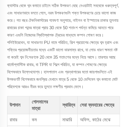
ক্যাস্টার থেকে শব্দ কমাতে চাইলে সঠিক উপকরণ বেছে নেওয়াটাই সবথেকে গুরুত্বপূর্ণ,
এবং সাধারণভাবে বলতে গেলে, নরম উপকরণগুলি শক্ত উপকরণের চেয়ে ভালো কাজ
করে। গত বছর টেকনিকাস্টরের গবেষণা অনুসারে, নাইলন বা ইস্পাতের চাকার তুলনায়
রাবারের চাকা শব্দের মাত্রা প্রায় 30 থেকে 50 শতাংশ পর্যন্ত কমিয়ে আনতে পারে
কারণ এগুলি নিজেদের স্থিতিস্থাপক ট্রেডের মাধ্যমে কম্পন শোষণ করে।
পলিইউরেথেন, যা সাধারণত PU নামে পরিচিত, শিল্প প্রয়োগের ক্ষেত্রে শব্দ হ্রাস এবং
শক্তির প্রয়োজনীয়তার মধ্যে একটি ভালো ভারসাম্য রাখে, যা লোড ধারণ ক্ষমতা নষ্ট
না করেই শব্দ নি:সরণকে 20 থেকে 35 শতাংশের মধ্যে নিয়ে আসে। তারপরে আছে
থার্মোপ্লাস্টিক রাবার, বা TPR যা শিল্পে পরিচিত, যা কম্পন শোষণের ক্ষেত্রে
বিশেষভাবে উল্লেখযোগ্য। হাসপাতাল এবং গ্রন্থাগারের মতো জায়গাগুলিতে এই
উপকরণটি বিশেষভাবে জনপ্রিয় যেখানে মাত্র 5 থেকে 10 ডেসিবেল শব্দ কমানো মোট
পরিবেশকে আরও নীরব করে তুলতে লক্ষণীয় প্রভাব ফেলে।
গোলমালের
উপাদান
স্থায়িত্ব
সেরা ব্যবহারের ক্ষেত্রে
মাত্রা
রাবার
কম
মাঝারি
অফিস, কাঠের মেঝে