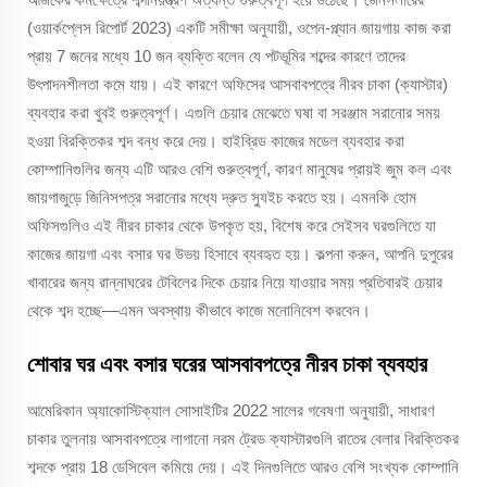
(ওয়ার্কপ্লেস রিপোর্ট 2023) একটি সমীক্ষা অনুযায়ী, ওপেন-প্ল্যান জায়গায় কাজ করা
প্রায় 7 জনের মধ্যে 10 জন ব্যক্তি বলেন যে পটভূমির শব্দের কারণে তাদের
উৎপাদনশীলতা কমে যায়। এই কারণে অফিসের আসবাবপত্রে নীরব চাকা (ক্যাস্টার)
ব্যবহার করা খুবই গুরুত্বপূর্ণ। এগুলি চেয়ার মেঝেতে ঘষা বা সরঞ্জাম সরানোর সময়
হওয়া বিরক্তিকর শব্দ বন্ধ করে দেয়। হাইব্রিড কাজের মডেল ব্যবহার করা
কোম্পানিগুলির জন্য এটি আরও বেশি গুরুত্বপূর্ণ, কারণ মানুষের প্রায়ই জুম কল এবং
জায়গাজুড়ে জিনিসপত্র সরানোর মধ্যে দ্রুত স্যুইচ করতে হয়। এমনকি হোম
অফিসগুলিও এই নীরব চাকার থেকে উপকৃত হয়, বিশেষ করে সেইসব ঘরগুলিতে যা
কাজের জায়গা এবং বসার ঘর উভয় হিসাবে ব্যবহৃত হয়। কল্পনা করুন, আপনি দুপুরের
খাবারের জন্য রান্নাঘরের টেবিলের দিকে চেয়ার নিয়ে যাওয়ার সময় প্রতিবারই চেয়ার
থেকে শব্দ হচ্ছে—এমন অবস্থায় কীভাবে কাজে মনোনিবেশ করবেন।
শোবার ঘর এবং বসার ঘরের আসবাবপত্রে নীরব চাকা ব্যবহার
আমেরিকান অ্যাকোস্টিক্যাল সোসাইটির 2022 সালের গবেষণা অনুযায়ী, সাধারণ
চাকার তুলনায় আসবাবপত্রে লাগানো নরম ট্রেড ক্যাস্টারগুলি রাতের বেলার বিরক্তিকর
শব্দকে প্রায় 18 ডেসিবেল কমিয়ে দেয়। এই দিনগুলিতে আরও বেশি সংখ্যক কোম্পানি