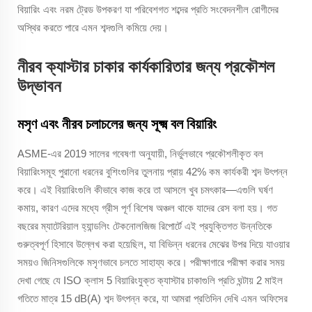
বিয়ারিং এবং নরম ট্রেড উপকরণ যা পরিবেশগত শব্দের প্রতি সংবেদনশীল রোগীদের
অস্থির করতে পারে এমন শব্দগুলি কমিয়ে দেয়।
নীরব ক্যাস্টার চাকার কার্যকারিতার জন্য প্রকৌশল
উদ্ভাবন
মসৃণ এবং নীরব চলাচলের জন্য সূক্ষ্ম বল বিয়ারিং
ASME-এর 2019 সালের গবেষণা অনুযায়ী, নির্ভুলভাবে প্রকৌশলীকৃত বল
বিয়ারিংসমূহ পুরানো ধরনের বুশিংগুলির তুলনায় প্রায় 42% কম কার্যকরী শব্দ উৎপন্ন
করে। এই বিয়ারিংগুলি কীভাবে কাজ করে তা আসলে খুব চমৎকার—এগুলি ঘর্ষণ
কমায়, কারণ এদের মধ্যে গ্রীস পূর্ণ বিশেষ অঞ্চল থাকে যাদের রেস বলা হয়। গত
বছরের ম্যাটেরিয়াল হ্যান্ডলিং টেকনোলজিজ রিপোর্টে এই প্রযুক্তিগত উন্নতিকে
গুরুত্বপূর্ণ হিসাবে উল্লেখ করা হয়েছিল, যা বিভিন্ন ধরনের মেঝের উপর দিয়ে যাওয়ার
সময়ও জিনিসগুলিকে মসৃণভাবে চলতে সাহায্য করে। পরীক্ষাগারে পরীক্ষা করার সময়
দেখা গেছে যে ISO ক্লাস 5 বিয়ারিংযুক্ত ক্যাস্টার চাকাগুলি প্রতি ঘন্টায় 2 মাইল
গতিতে মাত্র 15 dB(A) শব্দ উৎপন্ন করে, যা আমরা প্রতিদিন দেখি এমন অফিসের