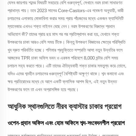
যেসব জায়গায় শব্দের বিষয়টি সবচেয়ে বেশি গুরুত্বপূর্ণ, সেখানে নরম চাকা সাধারণত
প্রাধান্য পায়। তবে 2023 সালের Core-Castors-এর গবেষণা অনুযায়ী, ভারী
চলাচলের এলাকায় মোকাবিলা করার সময় প্রায় পাঁচজনের মধ্যে একজন ফ্যাসিলিটি
ম্যানেজার এখনও শক্ত নাইলন বেছে নেন। নরম উপকরণের বিরুদ্ধে প্রধান
অভিযোগ কী? তাদের প্রায় ছয় মাস পর পর প্রতিস্থাপন করা হয়, যেখানে শক্ত
উপকরণের চাকা আরও বেশি সময় টিকে। কিন্তু উপকরণ বিজ্ঞানের ক্ষেত্রে পরিস্থিতি
খুব দ্রুত পরিবর্তিত হচ্ছে। পলিমার প্রযুক্তিতে সম্প্রতি আসা নতুন উন্নতির ফলে
আজকের TPR চাকা অফিস ভবন ও এরকম পরিবেশে 8,000 ঘন্টার বেশি সময়
চলাচল সহ্য করতে পারে। এটি তাদের ঐতিহ্যবাহী শক্ত চাকার সমতুল্য করে তোলে,
যদিও এদের শব্দহীন চলাচলের গুরুত্বপূর্ণ বৈশিষ্ট্যটি অক্ষুণ্ণ থাকে। শব্দ কমানো এবং
ক্ষয় প্রতিরোধের মধ্যে যে আগে একটি ক্লাসিক আপস ছিল, এই নতুন উন্নত
উপকরণের ফলে তা এখন অপ্রাসঙ্গিক হয়ে পড়ছে।
আধুনিক স্থানগুলিতে নীরব ক্যাস্টার চাকার প্রয়োগ
ওপেন-প্ল্যান অফিস এবং হোম অফিসে শব্দ-সংবেদনশীল প্রয়োগ
আজকের কর্মক্ষেত্রে শব্দনিয়ন্ত্রণ অত্যন্ত গুরুত্বপূর্ণ হয়ে উঠেছে। জেনসলারের