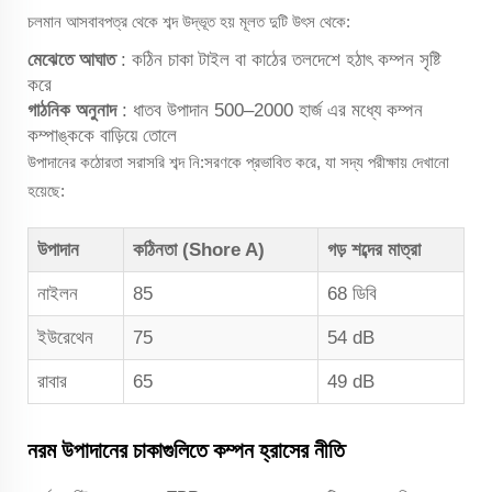
চলমান আসবাবপত্র থেকে শব্দ উদ্ভূত হয় মূলত দুটি উৎস থেকে:
মেঝেতে আঘাত
: কঠিন চাকা টাইল বা কাঠের তলদেশে হঠাৎ কম্পন সৃষ্টি
করে
গাঠনিক অনুনাদ
: ধাতব উপাদান 500–2000 হার্জ এর মধ্যে কম্পন
কম্পাঙ্ককে বাড়িয়ে তোলে
উপাদানের কঠোরতা সরাসরি শব্দ নি:সরণকে প্রভাবিত করে, যা সদ্য পরীক্ষায় দেখানো
হয়েছে:
উপাদান
কঠিনতা (Shore A)
গড় শব্দের মাত্রা
নাইলন
85
68 ডিবি
ইউরেথেন
75
54 dB
রাবার
65
49 dB
নরম উপাদানের চাকাগুলিতে কম্পন হ্রাসের নীতি