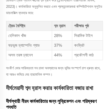
রেডিয়াল ট্রেড প্যাটার্ন 40% শব্দ হ্রাস করে (ইন্ডাস্ট্রিয়াল ইঞ্জিনিয়ারিং রিভিউ,
2023)। কার্যকারিতা অনুকূলিত করতে এখন প্রস্তুতকারকরা কম্পিউটেশনাল ফ্লুইড
ডায়নামিক্স ব্যবহার করে:
ট্রেড বৈশিষ্ট্য
শব্দ হ্রাস
পরীক্ষার পৃষ্ঠ
হেলিকাল খাঁজ
28%
সিরামিক টাইল
ষড়ভুজ ড্যাম্পেনিং প্যাড
37%
কংক্রিট
অসম তরঙ্গ চ্যানেল
44%
প্রকৌশলী কাঠ
সংকীর্ণ কোর সারিবদ্ধতা সব চাকা অবস্থানের জন্য ভূমির সংস্পর্শে চাপ ধ্রুব্য রাখে,
যা আরও কমিয়ে দেয় হারমোনিক কম্পন।
দীর্ঘমেয়াদী শব্দ হ্রাস করার কার্যকারিতা বজায় রাখা
দীর্ঘস্থায়ী নীরব কার্যকারিতার জন্য লুব্রিকেশন এবং পরিষ্করণ
পদ্ধতি