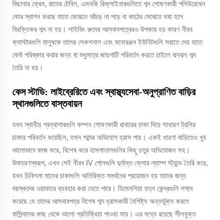
বিছানার ফ্রেম, রাতের টেবিল, এমনকি রিক্লাইনারগুলিতে শব্দ শোষণকারী পলিউরেথেন
কোর স্থাপন করছে যাতে মেঝেতে আঁচড় না পড়ে বা কাঠের মেঝেতে ঘষা হলে
বিরক্তিকর শব্দ না হয়। লাইভিং রুমের আসবাবপত্রেরও উপকার হয় কারণ নীরব
ক্যাস্টারগুলি মানুষকে তাদের সেকশনাল এবং মনোরঞ্জন ইউনিটগুলি সরাতে দেয় যাতে
কেউ পরিষ্কার করার জন্য বা শুধুমাত্র জায়গাটি পরিবর্তন করতে চাইলে ঝনঝন শব্দ
তৈরি না হয়।
কেস স্টাডি: লাইব্রেরিতে এবং স্বাস্থ্যসেবা-অনুপ্রাণিত বাড়ির
স্থানগুলিতে বাস্তবায়ন
যখন স্থানীয় গ্রন্থাগারগুলি কম্পন শোষণকারী রাবারের চাকা দিয়ে সাধারণ ট্রলির
চাকার পরিবর্তন করেছিল, তখন শব্দের অভিযোগ হ্রাস পায়। একই ধারণা বাড়িতেও খুব
ভালোভাবে কাজ করে, বিশেষ করে হাসপাতালগুলির কিছু চতুর অভিযোজন সহ।
উদাহরণস্বরূপ, এখন সেই নীরব IV পোলগুলি দুর্দান্ত ফ্লোর ল্যাম্প স্ট্যান্ড তৈরি করে,
যখন চিকিৎসা মানের চাকাগুলি অতিরিক্ত সমর্থনের প্রয়োজন হয় তাদের জন্য
বয়স্কদের ওয়াকারে ব্যবহার করা যেতে পারে। ডিমেনশিয়া যত্ন কেন্দ্রগুলি লক্ষ্য
করেছে যে তাদের আসবাবপত্র বিশেষ শব্দ হ্রাসকারী বৈশিষ্ট্য অন্তর্ভুক্ত করলে
বাসিন্দাদের কাছ থেকে ভালো প্রতিক্রিয়া পাওয়া যায়। এর মধ্যে রয়েছে সীলযুক্ত