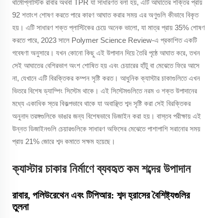
থার্মোপ্লাস্টিক রাবার অথবা TPR যা সাধারণত বলা হয়, এটি আঘাতের শক্তির প্রায়
92 শতাংশ শোষণ করতে পারে কারণ আঘাত করার সময় এর অণুগুলি কীভাবে বিকৃত
হয়। এটি সাধারণ শক্ত প্লাস্টিকের চেয়ে অনেক ভালো, যা মাত্র প্রায় 35% শোষণ
করতে পারে, 2023 সালে Polymer Science Review-এ প্রকাশিত একটি
গবেষণা অনুসারে। যখন কোনো কিছু এই উপাদান দিয়ে তৈরি পৃষ্ঠে আঘাত করে, তখন
সেই আঘাতের বেশিরভাগ অংশ শোষিত হয় এবং চেয়ারের হাঁটু বা মেঝেতে ফিরে আসে
না, যেখানে এটি বিরক্তিকর কম্পন সৃষ্টি করত। আধুনিক ক্যাস্টার চাকাগুলিতে এখন
ভিতরে বিশেষ ড্যাম্পিং সিস্টেম থাকে। এই সিস্টেমগুলিতে নরম ও শক্ত উপাদানের
মধ্যে একাধিক স্তর বিকল্পভাবে থাকে যা অবাঞ্ছিত শব্দ সৃষ্টি করা সেই বিরক্তিকর
অনুনাদ তরঙ্গগুলিকে ভাঙার জন্য বিশেষভাবে ডিজাইন করা হয়। বাস্তব পরীক্ষায় এই
উন্নত ডিজাইনগুলি চেয়ারগুলিকে সাধারণ অফিসের মেঝেতে পাশাপাশি সরানোর সময়
প্রায় 21% জোরে শব্দ কমাতে সক্ষম হয়েছে।
ক্যাস্টার চাকার নির্মাণে ব্যবহৃত কম শব্দের উপাদান
রাবার, পলিউরেথেন এবং টিপিআর: শব্দ হ্রাসের বৈশিষ্ট্যগুলির
তুলনা