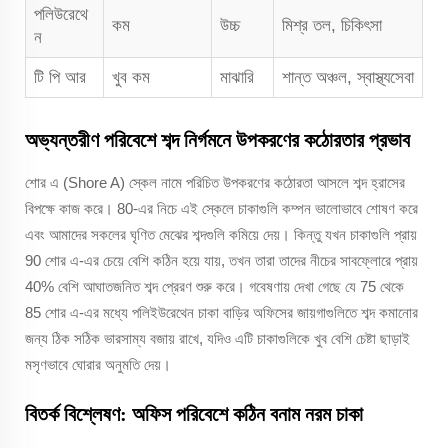
পলিউরেথে
কম
উচ্চ
মিশ্র তল, চিকিৎসা
ন
টি পি আর
খুব কম
মাঝারি
শান্ত অঞ্চল, স্বাস্থ্যসেবা
অভ্যন্তরীণ পরিবেশে শব্দ নির্গমনে উপকরণের কঠোরতার প্রভাব
শোর এ (Shore A) স্কেল নামে পরিচিত উপকরণের কঠোরতা আসলে শব্দ হ্রাসের
বিপক্ষে কাজ করে। 80-এর নিচে এই স্কেলে চাকাগুলি কম্পন ভালোভাবে শোষণ করে
এবং আমাদের সকলের ঘৃণিত মেঝের শব্দগুলি কমিয়ে দেয়। কিন্তু যখন চাকাগুলি প্রায়
90 শোর এ-এর চেয়ে বেশি কঠিন হয়ে যায়, তখন তারা তাদের নীচের সাবফ্লোরে প্রায়
40% বেশি আঘাতজনিত শব্দ প্রেরণ শুরু করে। গবেষণায় দেখা গেছে যে 75 থেকে
85 শোর এ-এর মধ্যে পলিইউরেথেন চাকা বাড়ির অফিসের জায়গাগুলিতে শব্দ কমানোর
জন্য ঠিক সঠিক ভারসাম্য বজায় রাখে, যদিও এটি চাকাগুলিকে খুব বেশি চেষ্টা ছাড়াই
মসৃণভাবে ঘোরার অনুমতি দেয়।
বিতর্ক বিশ্লেষণ: অফিস পরিবেশে কঠিন বনাম নরম চাকা