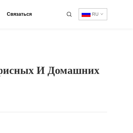
Связаться
RU
фисных И Домашних