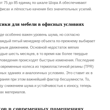
от 75 до 85 единиц по шкале Шора А обеспечивают
исах и лёгкостью качения без значительных усилий.
ёсики для мебели в офисных условиях
где особенно важен уровень шума, но согласно
 каждый пятый менеджер объекта по-прежнему выбирает
дным движением. Основной недостаток мягких
дые шесть месяцев, в то время как более твердые
аловедения происходят быстрые изменения. Последние
современные колеса из термопластичной резины (TPR)
ных зданиях и аналогичных условиях. Это ставит их в
раняя при этом важнейший фактор бесшумности. То,
у снижением шума и устойчивостью к износу, теперь
ах материалов.
ов в современных помещениях