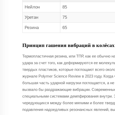
Нейлон
85
Уретан
75
Резина
65
Принцип гашения вибраций в колёсах
Термопластичная резина, или ТПР, как ее обычно н
удара за счет того, как деформируются ее молекул
твердых пластиков, которые поглощают всего окол
журнале Polymer Science Review в 2023 году. Когда 
большая часть ударной нагрузки поглощается, а не 
вызвало бы раздражающие вибрации. Современные
специальными системами демпфирования внутри. Э
чередующихся между более мягкими и более твер
подавления надоедливых резонансных явлений, в