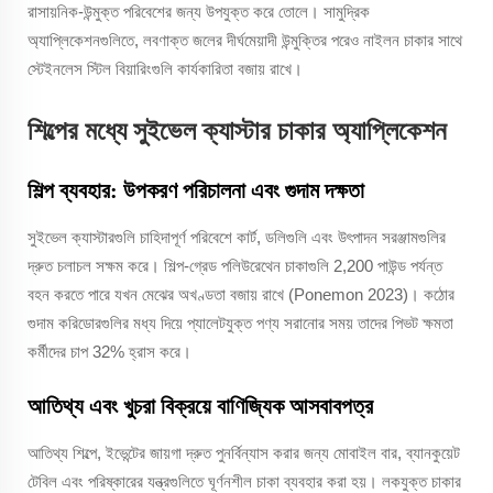
রাসায়নিক-উন্মুক্ত পরিবেশের জন্য উপযুক্ত করে তোলে। সামুদ্রিক
অ্যাপ্লিকেশনগুলিতে, লবণাক্ত জলের দীর্ঘমেয়াদী উন্মুক্তির পরেও নাইলন চাকার সাথে
স্টেইনলেস স্টিল বিয়ারিংগুলি কার্যকারিতা বজায় রাখে।
শিল্পের মধ্যে সুইভেল ক্যাস্টার চাকার অ্যাপ্লিকেশন
শিল্প ব্যবহার: উপকরণ পরিচালনা এবং গুদাম দক্ষতা
সুইভেল ক্যাস্টারগুলি চাহিদাপূর্ণ পরিবেশে কার্ট, ডলিগুলি এবং উৎপাদন সরঞ্জামগুলির
দ্রুত চলাচল সক্ষম করে। শিল্প-গ্রেড পলিউরেথেন চাকাগুলি 2,200 পাউন্ড পর্যন্ত
বহন করতে পারে যখন মেঝের অখণ্ডতা বজায় রাখে (Ponemon 2023)। কঠোর
গুদাম করিডোরগুলির মধ্য দিয়ে প্যালেটযুক্ত পণ্য সরানোর সময় তাদের পিভট ক্ষমতা
কর্মীদের চাপ 32% হ্রাস করে।
আতিথ্য এবং খুচরা বিক্রয়ে বাণিজ্যিক আসবাবপত্র
আতিথ্য শিল্পে, ইভেন্টের জায়গা দ্রুত পুনর্বিন্যাস করার জন্য মোবাইল বার, ব্যানকুয়েট
টেবিল এবং পরিষ্কারের যন্ত্রগুলিতে ঘূর্ণনশীল চাকা ব্যবহার করা হয়। লকযুক্ত চাকার