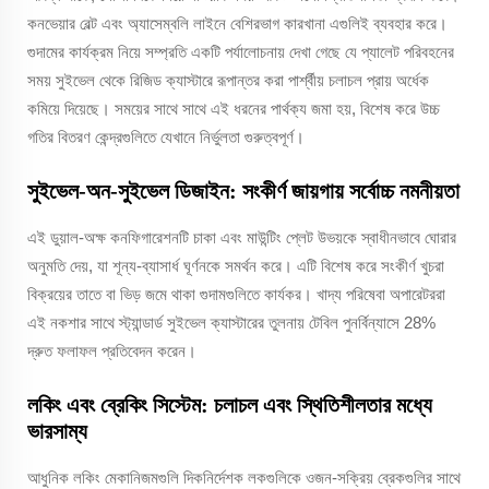
কনভেয়ার বেল্ট এবং অ্যাসেম্বলি লাইনে বেশিরভাগ কারখানা এগুলিই ব্যবহার করে।
গুদামের কার্যক্রম নিয়ে সম্প্রতি একটি পর্যালোচনায় দেখা গেছে যে প্যালেট পরিবহনের
সময় সুইভেল থেকে রিজিড ক্যাস্টারে রূপান্তর করা পার্শ্বীয় চলাচল প্রায় অর্ধেক
কমিয়ে দিয়েছে। সময়ের সাথে সাথে এই ধরনের পার্থক্য জমা হয়, বিশেষ করে উচ্চ
গতির বিতরণ কেন্দ্রগুলিতে যেখানে নির্ভুলতা গুরুত্বপূর্ণ।
সুইভেল-অন-সুইভেল ডিজাইন: সংকীর্ণ জায়গায় সর্বোচ্চ নমনীয়তা
এই ডুয়াল-অক্ষ কনফিগারেশনটি চাকা এবং মাউন্টিং প্লেট উভয়কে স্বাধীনভাবে ঘোরার
অনুমতি দেয়, যা শূন্য-ব্যাসার্ধ ঘূর্ণনকে সমর্থন করে। এটি বিশেষ করে সংকীর্ণ খুচরা
বিক্রয়ের তাতে বা ভিড় জমে থাকা গুদামগুলিতে কার্যকর। খাদ্য পরিষেবা অপারেটররা
এই নকশার সাথে স্ট্যান্ডার্ড সুইভেল ক্যাস্টারের তুলনায় টেবিল পুনর্বিন্যাসে 28%
দ্রুত ফলাফল প্রতিবেদন করেন।
লকিং এবং ব্রেকিং সিস্টেম: চলাচল এবং স্থিতিশীলতার মধ্যে
ভারসাম্য
আধুনিক লকিং মেকানিজমগুলি দিকনির্দেশক লকগুলিকে ওজন-সক্রিয় ব্রেকগুলির সাথে