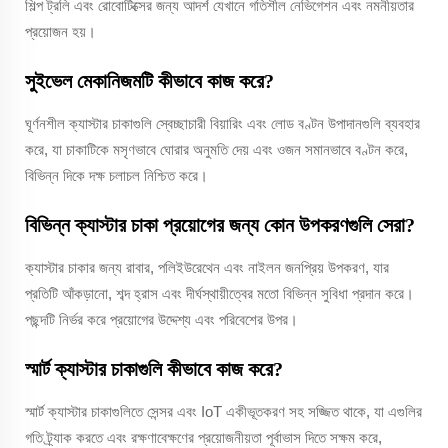
শিল্প ট্রলি এবং রোবোটিক্সের জন্য আদর্শ যেখানে গতিশীল নেভিগেশন এবং নমনীয়তার
প্রয়োজন হয়।
সুইভেল মেকানিজমটি কীভাবে কাজ করে?
ঘূর্ণনশীল ক্যাস্টার চাকাগুলি স্বেচ্ছাচারী বিয়ারিং এবং লোড বণ্টন উপাদানগুলি ব্যবহার
করে, যা চাকাটিকে মসৃণভাবে ঘোরার অনুমতি দেয় এবং ওজন সমানভাবে বণ্টন করে,
বিভিন্ন দিকে দক্ষ চলাচল নিশ্চিত করে।
বিভিন্ন ক্যাস্টার চাকা প্রয়োগের জন্য কোন উপকরণগুলি সেরা?
ক্যাস্টার চাকার জন্য রাবার, পলিইউরেথেন এবং নাইলন জনপ্রিয় উপকরণ, যার
প্রতিটি আঁকড়ানো, শব্দ হ্রাস এবং দীর্ঘস্থায়ীত্বের মতো বিভিন্ন সুবিধা প্রদান করে।
পছন্দটি নির্ভর করে প্রয়োগের উদ্দেশ্য এবং পরিবেশের উপর।
স্মার্ট ক্যাস্টার চাকাগুলি কীভাবে কাজ করে?
স্মার্ট ক্যাস্টার চাকাগুলিতে সেন্সর এবং IoT একীভূতকরণ সহ সজ্জিত থাকে, যা এগুলির
গতি ট্র্যাক করতে এবং রক্ষণাবেক্ষণের প্রয়োজনীয়তা পূর্বাভাস দিতে সক্ষম করে,