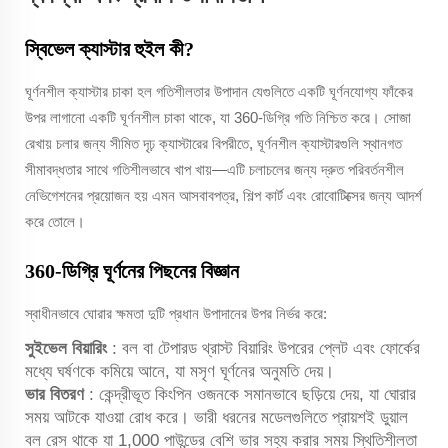
স্বিভেল ক্যাস্টার হুইল কী?
ঘূর্ণনশীল ক্যাস্টার চাকা হল গতিশীলতার উপাদান যেগুলিতে একটি ঘূর্ণনযোগ্য ফাঁকের
উপর লাগানো একটি ঘূর্ণনশীল চাকা থাকে, যা 360-ডিগ্রি গতি নিশ্চিত করে। সোজা
রেখায় চলার জন্য সীমিত দৃঢ় ক্যাস্টারের বিপরীতে, ঘূর্ণনশীল ক্যাস্টারগুলি স্থানগত
সীমাবদ্ধতার সাথে গতিশীলভাবে খাপ খায়—এটি চলাচলের জন্য দ্রুত পরিবর্তনশীল
নেভিগেশনের প্রয়োজন হয় এমন আসবাবপত্র, শিল্প কার্ট এবং রোবোটিক্সের জন্য আদর্শ
করে তোলে।
360-ডিগ্রি ঘূর্ণনের পিছনের বিজ্ঞান
স্বাধীনভাবে ঘোরার ক্ষমতা দুটি প্রধান উপাদানের উপর নির্ভর করে:
সুইভেল বিয়ারিং
: বল বা টেপারড থ্রাস্ট বিয়ারিং উপরের প্লেট এবং ফোর্কের
মধ্যে ঘর্ষণকে কমিয়ে আনে, যা মসৃণ ঘূর্ণনের অনুমতি দেয়।
ভার বিতরণ
: কেন্দ্রীভূত কিংপিন ওজনকে সমানভাবে ছড়িয়ে দেয়, যা ঘোরার
সময় আটকে যাওয়া রোধ করে। ভারী ধরনের মডেলগুলিতে প্রায়শই ডুয়াল
বল রেস থাকে যা 1,000 পাউন্ডের বেশি ভার সহ্য করার সময় স্থিতিশীলতা