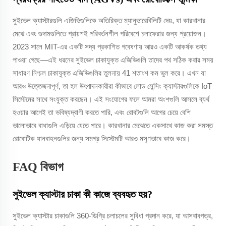
সুইভেল ক্যাস্টারগুলি এজিভিগুলিকে অতিরিক্ত ম্যানুভারেবিলিটি দেয়, যা কারখানার
মেঝে এবং গুদামগুলিতে প্রায়শই পরিবর্তনশীল পরিবেশে চলাফেরার জন্য প্রয়োজন।
2023 সালে MIT-এর একটি সদ্য প্রকাশিত গবেষণায় আরও একটি আকর্ষক তথ্য
পাওয়া গেছে—এই ধরনের সুইভেল চাকাযুক্ত এজিভিগুলি তাদের পথ সঠিক করার সময়
সাধারণ নিশ্চল চাকাযুক্ত এজিভিগুলির তুলনায় 41 শতাংশ কম ভুল করে। এখন যা
আরও উত্তেজনাপূর্ণ, তা হল উৎপাদনকারীরা কীভাবে লোড সেন্সিং ক্যাস্টারগুলিকে IoT
সিস্টেমের সাথে সংযুক্ত করছেন। এই সংযোগের ফলে আমরা অংশগুলি আসলে ব্যর্থ
হওয়ার আগেই তা ভবিষ্যদ্বাণী করতে পারি, এবং রোবটগুলি আগের চেয়ে বেশি
ভালোভাবে বাধাগুলি এড়িয়ে যেতে পারে। কারখানার মেঝেতে একসাথে কাজ করা সমস্ত
রোবোটিক যানবাহনগুলির জন্য সমগ্র সিস্টেমটি আরও মসৃণভাবে কাজ করে।
FAQ বিভাগ
সুইভেল ক্যাস্টার চাকা কী কাজে ব্যবহৃত হয়?
সুইভেল ক্যাস্টার চাকাগুলি 360-ডিগ্রি চলাচলের সুবিধা প্রদান করে, যা আসবাবপত্র,