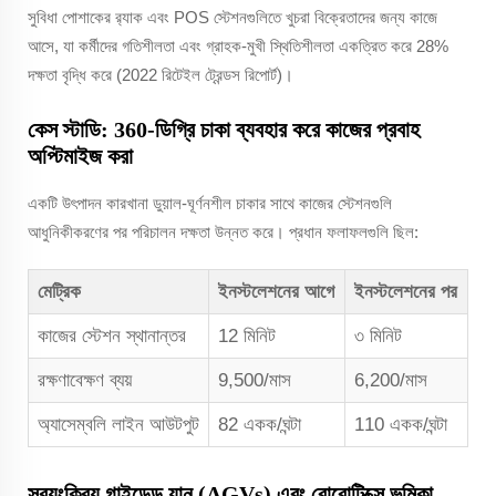
সুবিধা পোশাকের র‍্যাক এবং POS স্টেশনগুলিতে খুচরা বিক্রেতাদের জন্য কাজে
আসে, যা কর্মীদের গতিশীলতা এবং গ্রাহক-মুখী স্থিতিশীলতা একত্রিত করে 28%
দক্ষতা বৃদ্ধি করে (2022 রিটেইল ট্রেন্ডস রিপোর্ট)।
কেস স্টাডি: 360-ডিগ্রি চাকা ব্যবহার করে কাজের প্রবাহ
অপ্টিমাইজ করা
একটি উৎপাদন কারখানা ডুয়াল-ঘূর্ণনশীল চাকার সাথে কাজের স্টেশনগুলি
আধুনিকীকরণের পর পরিচালন দক্ষতা উন্নত করে। প্রধান ফলাফলগুলি ছিল:
মেট্রিক
ইনস্টলেশনের আগে
ইনস্টলেশনের পর
কাজের স্টেশন স্থানান্তর
12 মিনিট
৩ মিনিট
রক্ষণাবেক্ষণ ব্যয়
9,500/মাস
6,200/মাস
অ্যাসেম্বলি লাইন আউটপুট
82 একক/ঘন্টা
110 একক/ঘন্টা
স্বয়ংক্রিয় গাইডেড যান (AGVs) এবং রোবোটিক্সে ভূমিকা