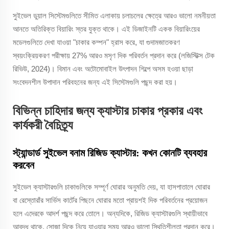
সুইভেল ডুয়াল সিস্টেমগুলিতে সীমিত এলাকায় চলাচলের ক্ষেত্রে আরও ভালো নমনীয়তা
আনতে অতিরিক্ত বিয়ারিং স্তর যুক্ত থাকে। এই ডিজাইনটি একক বিয়ারিংয়ের
মডেলগুলিতে দেখা যাওয়া "চাকার কম্পন" হ্রাস করে, যা গুদামজাতকরণ
স্বয়ংক্রিয়করণ পরীক্ষায় 27% আরও মসৃণ দিক পরিবর্তন প্রদান করে (লজিস্টিক্স টেক
রিভিউ, 2024)। বিমান এবং অটোমোবাইল উৎপাদন শিল্পে অসম হওয়া ছাড়া
সংবেদনশীল উপাদান পরিবহনের জন্য এই সিস্টেমগুলি পছন্দ করা হয়।
বিভিন্ন চাহিদার জন্য ক্যাস্টার চাকার প্রকার এবং
কার্যকরী বৈচিত্র্য
স্ট্যান্ডার্ড সুইভেল বনাম রিজিড ক্যাস্টার: কখন কোনটি ব্যবহার
করবেন
সুইভেল ক্যাস্টারগুলি চাকাগুলিকে সম্পূর্ণ ঘোরার অনুমতি দেয়, যা হাসপাতালে ঘোরার
বা রেস্তোরাঁর সার্ভিস কার্টের পিছনে ঘোরার মতো প্রায়শই দিক পরিবর্তনের প্রয়োজন
হলে এদেরকে আদর্শ পছন্দ করে তোলে। অন্যদিকে, রিজিড ক্যাস্টারগুলি স্থায়ীভাবে
আবদ্ধ থাকে, সোজা দিকে নিয়ে যাওয়ার সময় আরও ভালো স্থিতিশীলতা প্রদান করে।