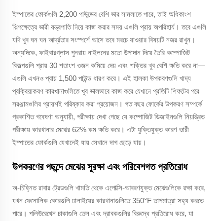
ইস্পাতের ফোর্কগুলি 2,200 পাউন্ডের বেশি ভার সামলাতে পারে, তাই অধিকাংশ
শিল্পক্ষেত্রে ভারী যন্ত্রপাতি নিয়ে কাজ করার সময় এগুলি প্রায় অপরিহার্য। তবে এগুলি
যদি খুব ঘন ঘন আর্দ্রতার সংস্পর্শে আসে তবে মরচে যাওয়ার বিষয়টি নজর রাখুন।
অন্যদিকে, ফাইবারগ্লাস পুনরায় নাইলনের মতো উপাদান দিয়ে তৈরি কম্পোজিট
বিকল্পগুলি প্রায় 30 শতাংশ ওজন কমিয়ে দেয় এবং শক্তির খুব বেশি ক্ষতি করে না—
এগুলি এখনও প্রায় 1,500 পাউন্ড ধারণ করে। এই হালকা উপকরণগুলি খাদ্য
প্রক্রিয়াকরণ কারখানাগুলিতে খুব ভালভাবে কাজ করে যেখানে প্রতিটি শিফটের পরে
সরঞ্জামগুলির প্রায়শই পরিষ্কার করা প্রয়োজন। গত বছর ফোর্কের উপকরণ সম্পর্কে
প্রকাশিত গবেষণা অনুযায়ী, পরীক্ষায় দেখা গেছে যে কম্পোজিট ডিজাইনগুলি নিয়ন্ত্রিত
পরীক্ষায় কারখানার মেঝের 62% কম ক্ষতি করে। এটা যুক্তিযুক্ত কারণ ভারী
ইস্পাতের ফোর্কগুলি যেখানেই যায় সেখানে দাগ ছেড়ে যায়।
উপকরণের পছন্দে মেঝের সুরক্ষা এবং পরিবেশগত প্রতিরোধ
অ-চিহ্নিত রাবার ট্রেডগুলি খামতি থেকে এপোক্সি-আবরণযুক্ত মেঝেগুলিকে রক্ষা করে,
যখন ফেনোলিক কোরগুলি ঢালাইয়ের কারখানাগুলিতে 350°F তাপমাত্রা সহ্য করতে
পারে। পলিউরেথেন চাকাগুলি তেল এবং দ্রাবকগুলির বিরুদ্ধে প্রতিরোধ করে, যা