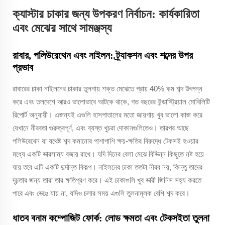
ক্যাস্টার চাকার জন্য উপকরণ নির্বাচন: কার্যকারিতা
এবং মেঝের সাথে সামঞ্জস্য
রাবার, পলিউরেথেন এবং নাইলন: ট্র্যাকশন এবং শব্দের উপর
প্রভাব
রাবারের চাকা নাইলনের চাকার তুলনায় শক্ত মেঝেতে প্রায় 40% কম শব্দ উৎপন্ন
করে এবং তলদেশে আরও ভালোভাবে আটকে থাকে, গত বছরের ইন্ডাস্ট্রিয়াল মোবিলিটি
রিপোর্ট অনুযায়ী। এজন্যই এগুলি হাসপাতালের মতো জায়গায় খুব ভালো কাজ করে
যেখানে নীরবতা গুরুত্বপূর্ণ, এবং ব্যস্ত খুচরা দোকানগুলিতেও। তারপর আছে
পলিউরেথেন যা যথেষ্ট শব্দ কমানোর পাশাপাশি ক্ষয়-ক্ষতির বিরুদ্ধে টেকসই হওয়ার
মধ্যে একটি ভারসাম্য বজায় রাখে। যদি দিনের বেলা মেঝে বিভিন্ন কিছুতে নষ্ট হয়ে
যায় তবে এটি একটি দুর্দান্ত বিকল্প। নাইলনের চাকা ততটা নীরব নয়, কিন্তু তাদের
দৃঢ়তার জন্য তারা তার ক্ষতিপূরণ করে। এই চাকাগুলি খুব ভারী জিনিস সহ্য করতে
পারে এবং ভেঙে যায় না, যদিও চলার সময় এগুলি তুলনামূলক বেশি শব্দ করে।
ধাতব বনাম কম্পোজিট ফোর্ক: লোড ক্ষমতা এবং টেকসইতা তুলনা