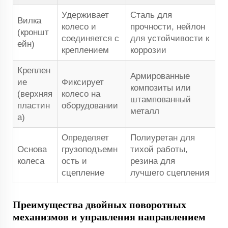
Удерживает
Сталь для
Вилка
колесо и
прочности, нейлон
(кроншт
соединяется с
для устойчивости к
ейн)
креплением
коррозии
Креплен
Армированные
ие
Фиксирует
композиты или
(верхняя
колесо на
штампованный
пластин
оборудовании
металл
а)
Определяет
Полиуретан для
Основа
грузоподъемн
тихой работы,
колеса
ость и
резина для
сцепление
лучшего сцепления
Преимущества двойных поворотных
механизмов и управления направлением