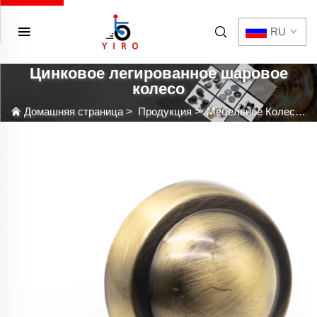
RU
Цинковое легированное шаровое
колесо
Домашняя страница
>
Продукция
>
Мебельное Колесо С Кастером