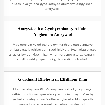
hirach, hyd yn oed gyda defnydd amlmewn amgylchedi
amrywiol.
Amrywiaeth o Gynhyrchion sy'n Fulni
Anghenion Amrywiol
Mae gennym ystod eang o gynhyrchion, gan gynnwys
rohliau castell, rohliau car, traed hyblyg a ffytyriadau plastig
ar gyfer bwrdd. Mae'r rhain yn amroi cymwysterau eang yn
sefyllfaoedd ymgyrchedig, rhestredig a chartref.
Gwrthiant Rholio Isel, Effithloni Ynni
Mae ein olwynion PU a'r olwynion cerbyd yn cynnwys
gwrthiant rholio isel, gan alluogi symudiad hwyrf. Mae hyn
yn lleihau defnydd ynni'r offer a hybu effeithloni gwaith
mewn logisteg a gweithrediadau diwydiannol.