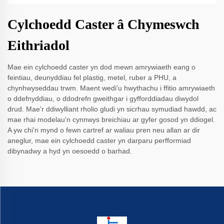
Cylchoedd Caster â Chymeswch
Eithriadol
Mae ein cylchoedd caster yn dod mewn amrywiaeth eang o
feintiau, deunyddiau fel plastig, metel, ruber a PHU, a
chynhwyseddau trwm. Maent wedi'u hwythachu i ffitio amrywiaeth
o ddefnyddiau, o ddodrefn gweithgar i gyfforddiadau diwydol
drud. Mae'r ddiwylliant rholio gludi yn sicrhau symudiad hawdd, ac
mae rhai modelau'n cynnwys breichiau ar gyfer gosod yn ddiogel.
A yw chi'n mynd o fewn cartref ar waliau pren neu allan ar dir
aneglur, mae ein cylchoedd caster yn darparu perfformiad
dibynadwy a hyd yn oesoedd o barhad.