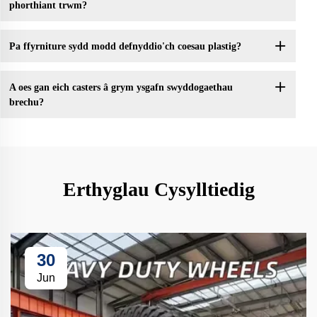
phorthiant trwm?
Pa ffyrniture sydd modd defnyddio'ch coesau plastig?
A oes gan eich casters â grym ysgafn swyddogaethau
brechu?
Erthyglau Cysylltiedig
30
Jun