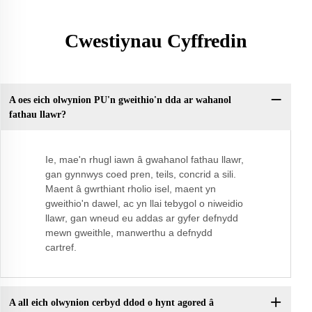
Cwestiynau Cyffredin
A oes eich olwynion PU'n gweithio'n dda ar wahanol
fathau llawr?
Ie, mae'n rhugl iawn â gwahanol fathau llawr,
gan gynnwys coed pren, teils, concrid a sili.
Maent â gwrthiant rholio isel, maent yn
gweithio'n dawel, ac yn llai tebygol o niweidio
llawr, gan wneud eu addas ar gyfer defnydd
mewn gweithle, manwerthu a defnydd
cartref.
A all eich olwynion cerbyd ddod o hynt agored â