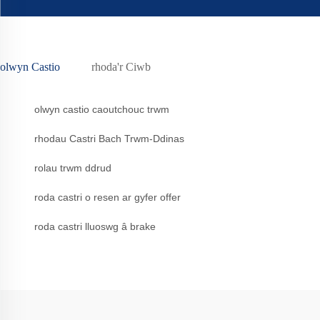
olwyn Castio
rhoda'r Ciwb
olwyn castio caoutchouc trwm
rhodau Castri Bach Trwm-Ddinas
rolau trwm ddrud
roda castri o resen ar gyfer offer
roda castri lluoswg â brake