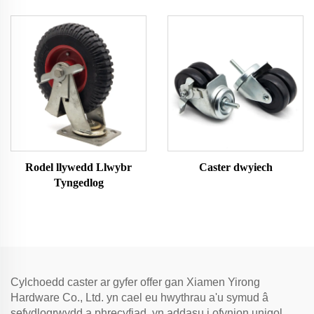
gweithgaredd
Rodel llywedd Llwybr
Caster dwyiech
Tyngedlog
Cylchoedd caster ar gyfer offer gan Xiamen Yirong
Hardware Co., Ltd. yn cael eu hwythrau a'u symud â
sefydlogrwydd a phrecyfiad, yn addasu i ofynion unigol