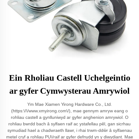
Ein Rholiau Castell Uchelgeintio
ar gyfer Cymwysterau Amrywiol
Ym Mae Xiamen Yirong Hardware Co., Ltd.
(https:\/\/www.xmyirong.com\/), mae gennym amryw eang o
rohliau castell a gynlluniwyd ar gyfer anghenion amrywiol. O
rohliau bwrdd bach â sylfaen raif ac ystafellau pêl, gan sicrhau
symudiad hael a chadwraeth llawr, i rhai trwm-ddŵr â sylfaenau
metel cryf a rohliau PU\/raif ar gyfer defnydd yn y diwydiant. Mae