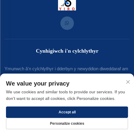
Cynhigiwch i'n cylchlythyr
Ymunwch â'n cylchlythyr i dderbyn y newyddion diweddaraf am
y diwydiant, diweddariadau a mewnwelediadau gan ein tîm.
We value your privacy
We use cookies and similar tools to provide our services. If you
don't want to accept all cookies, click Personalize cookies.
Clysubwch
Accept all
Hawlfraint © 2025 gan Xiamen Yirong Hardware Co., LTD. -
Polisi
Personalize cookies
Preifatrwydd