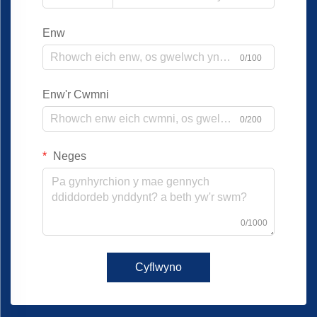
Enw
0/100
Enw'r Cwmni
0/200
Neges
0/1000
Cyflwyno