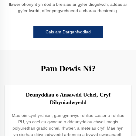
llawer ohonynt yn dod â breisiau ar gyfer diogelwch, addas ar
gyfer fwrdd, offer ymgyrchoedd a charau rhestredig.
Cais am Darganfyddiad
Pam Dewis Ni?
Deunyddiau o Ansawdd Uchel, Cryf
Dibyniadwyedd
Mae ein cynhyrchion, gan gynnwys rohliau caster a rohliau
PU, yn cael eu gwneud o ddeunyddiau chweil megis
polyurethan gradd uchel, rhwber, a metelau cryf. Mae hyn
yn sicrhau dibyniadwyedd arbennig a bywyd gwasanaeth