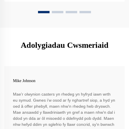
Adolygiadau Cwsmeriaid
Mike Johnson
Mae'r olwynion casters yn rhedeg yn hyfryd iawn wrth
eu symud. Gwnes i'w osod ar fy nghartref siop, a hyd yn
oed â offer phebyll, maen nhw'n rhedeg heb dryswch.
Mae ansawdd y llawdriniaeth yn gref a maen nhw'n dal i
ddod yn dda ar ôl misoedd o ddefnydd pob dydd. Maen
nhw hefyd ddim yn sglefrio fy llawr concrid, sy'n bwrwch