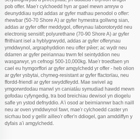
pob offer. Mae'r cylchoedd hyn ar gael mewn amryw o
deunyddiau sydd addas ar gyfer mathau penodol o offer:
rhewbar (50-70 Shore A) ar gyfer hymestra gollwng sian,
addas ar gyfer offer meddygol, offerynau laborotorydd neu
electronig sensitif; polyurethane (70-90 Shore A) ar gyfer
ffrithiant isel a hyblygrwydd, addas ar gyfer offerynau
ymddwynol, argraphyddion neu offer pŵer; ac wydr neu
ddarren ar gyfer peiriannau trwm fel seintyddion neu
wasgarwyr, yn cefnogi 500-10,000kg. Mae'r troedfaen yn
cael eu hymgorffori ar gyfer amgylchedd yr offer - heb olion
ar gyfer ysbytai, chymeg-resistant ar gyfer ffactorïau, neu
ffordd-friendl ar gyfer swyddfeydd. Mae swivel ag
ymgorwrdodau manwl yn caniatáu symudiad hawdd mewn
gofodau cyfyngedig, tra bod breichiau dewisol yn diogelu
safle yn ystod defnyddio. A'i osod ar beirniannwr bach naill
neu ar oven ymddwynol fawr, mae'r cylchoedd caster yn
sicrhau bod y gellir ailleo'r offer'n ddiogel, gan amddiffyn y
dyfais a'i amgylchedd.