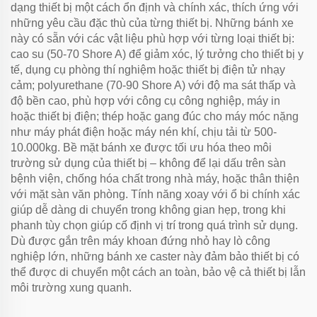
dạng thiết bị một cách ổn định và chính xác, thích ứng với
những yêu cầu đặc thù của từng thiết bị. Những bánh xe
này có sẵn với các vật liệu phù hợp với từng loại thiết bị:
cao su (50-70 Shore A) để giảm xóc, lý tưởng cho thiết bị y
tế, dụng cụ phòng thí nghiệm hoặc thiết bị điện tử nhạy
cảm; polyurethane (70-90 Shore A) với độ ma sát thấp và
độ bền cao, phù hợp với công cụ công nghiệp, máy in
hoặc thiết bị điện; thép hoặc gang đúc cho máy móc nặng
như máy phát điện hoặc máy nén khí, chịu tải từ 500-
10.000kg. Bề mặt bánh xe được tối ưu hóa theo môi
trường sử dụng của thiết bị – không để lại dấu trên sàn
bệnh viện, chống hóa chất trong nhà máy, hoặc thân thiện
với mặt sàn văn phòng. Tính năng xoay với ổ bi chính xác
giúp dễ dàng di chuyển trong không gian hẹp, trong khi
phanh tùy chọn giúp cố định vị trí trong quá trình sử dụng.
Dù được gắn trên máy khoan đứng nhỏ hay lò công
nghiệp lớn, những bánh xe caster này đảm bảo thiết bị có
thể được di chuyển một cách an toàn, bảo vệ cả thiết bị lẫn
môi trường xung quanh.