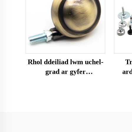
Rhol ddeiliad lwm uchel-
Tr
grad ar gyfer
ard
gweithgaredd