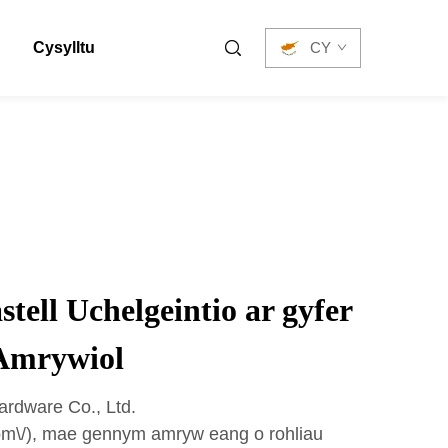
Cysylltu
CY
tell Uchelgeintio ar gyfer
Amrywiol
rdware Co., Ltd.
com\/), mae gennym amryw eang o rohliau