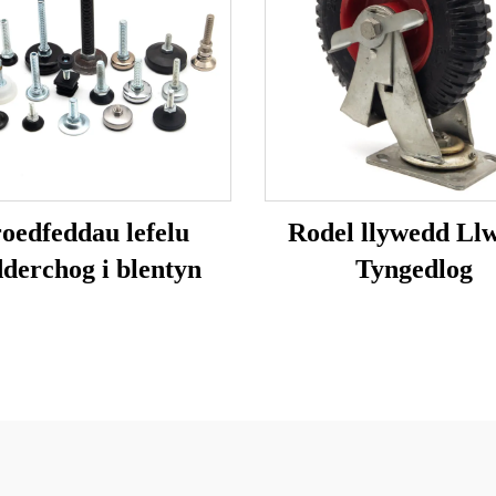
oedfeddau lefelu
Rodel llywedd Ll
derchog i blentyn
Tyngedlog