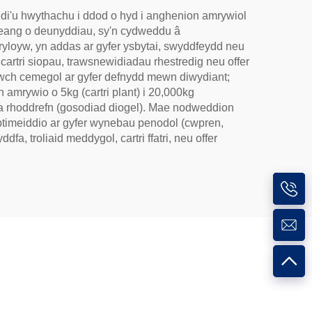
i'u hwythachu i ddod o hyd i anghenion amrywiol
 eang o deunyddiau, sy'n cydweddu â
loyw, yn addas ar gyfer ysbytai, swyddfeydd neu
cartri siopau, trawsnewidiadau rhestredig neu offer
dwch cemegol ar gyfer defnydd mewn diwydiant;
n amrywio o 5kg (cartri plant) i 20,000kg
), a rhoddrefn (gosodiad diogel). Mae nodweddion
optimeiddio ar gyfer wynebau penodol (cwpren,
, troliaid meddygol, cartri ffatri, neu offer