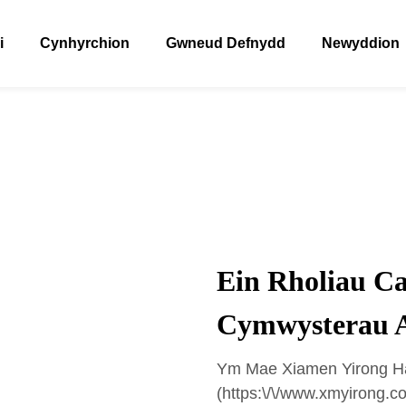
i
Cynhyrchion
Gwneud Defnydd
Newyddion
Ein Rholiau Cas
Cymwysterau 
Ym Mae Xiamen Yirong Ha
(https:\/\/www.xmyirong.