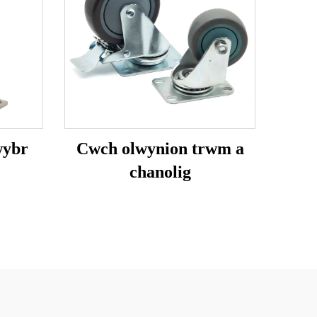
wybr
Cwch olwynion trwm a
chanolig