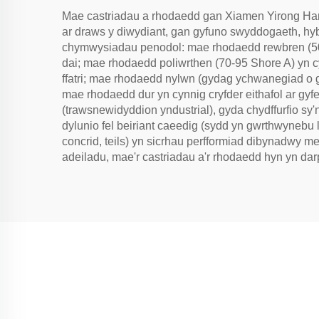
Mae castriadau a rhodaedd gan Xiamen Yirong Har
ar draws y diwydiant, gan gyfuno swyddogaeth, h
chymwysiadau penodol: mae rhodaedd rewbren (50-7
dai; mae rhodaedd poliwrthen (70-95 Shore A) yn cyn
ffatri; mae rhodaedd nylwn (gydag ychwanegiad o 
mae rhodaedd dur yn cynnig cryfder eithafol ar gyfer
(trawsnewidyddion yndustrial), gyda chydffurfio sy'
dylunio fel beiriant caeedig (sydd yn gwrthwynebu 
concrid, teils) yn sicrhau perfformiad dibynadwy me
adeiladu, mae'r castriadau a'r rhodaedd hyn yn da