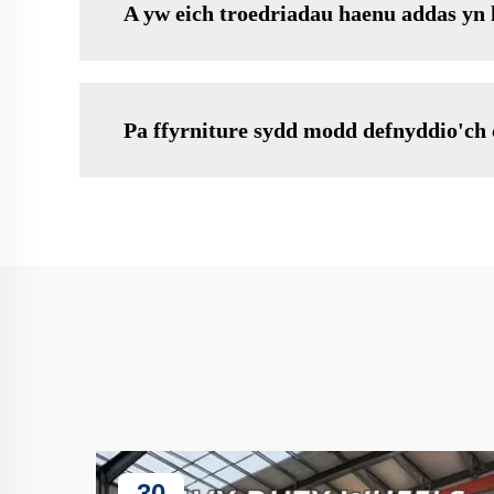
A yw eich troedriadau haenu addas yn
Pa ffyrniture sydd modd defnyddio'ch 
30