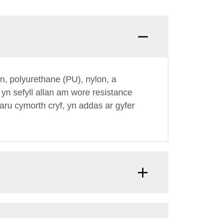
, polyurethane (PU), nylon, a
n sefyll allan am wore resistance
ru cymorth cryf, yn addas ar gyfer