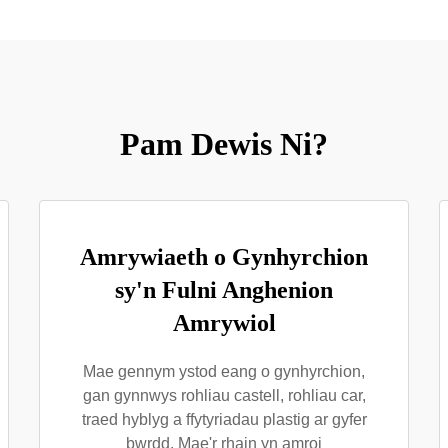
Pam Dewis Ni?
Amrywiaeth o Gynhyrchion
sy'n Fulni Anghenion
Amrywiol
Mae gennym ystod eang o gynhyrchion,
gan gynnwys rohliau castell, rohliau car,
traed hyblyg a ffytyriadau plastig ar gyfer
bwrdd. Mae'r rhain yn amroi