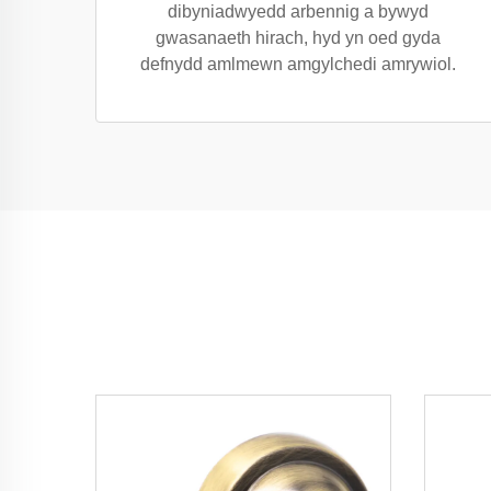
dibyniadwyedd arbennig a bywyd
gwasanaeth hirach, hyd yn oed gyda
defnydd amlmewn amgylchedi amrywiol.