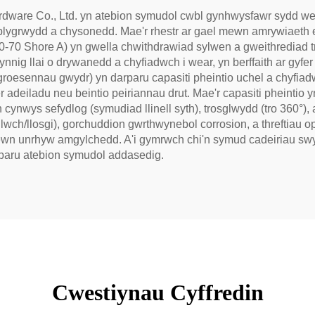
dware Co., Ltd. yn atebion symudol cwbl gynhwysfawr sydd wed
yblygrwydd a chysonedd. Mae'r rhestr ar gael mewn amrywiaeth
0 Shore A) yn gwella chwithdrawiad sylwen a gweithrediad try
nig llai o drywanedd a chyfiadwch i wear, yn berffaith ar gyfer 
groesennau gwydr) yn darparu capasiti pheintio uchel a chyfia
 adeiladu neu beintio peiriannau drut. Mae'r capasiti pheintio y
n cynwys sefydlog (symudiad llinell syth), trosglwydd (tro 360°
llwch/llosgi), gorchuddion gwrthwynebol corrosion, a threftiau 
wn unrhyw amgylchedd. A'i gymrwch chi'n symud cadeiriau swyddfa
rparu atebion symudol addasedig.
Cwestiynau Cyffredin