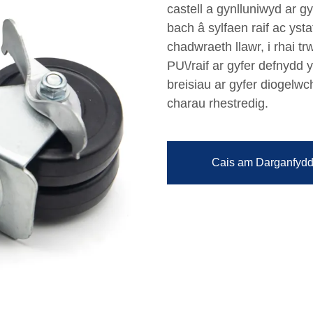
castell a gynlluniwyd ar 
bach â sylfaen raif ac yst
chadwraeth llawr, i rhai t
PU\/raif ar gyfer defnydd 
breisiau ar gyfer diogelwc
charau rhestredig.
Cais am Darganfydd