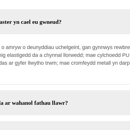
aster yn cael eu gwneud?
 o amryw o deunyddiau uchelgeint, gan gynnwys rewbren
ig elastigedd da a chynnal llorwedd; mae cylchoedd PU y
as ar gyfer llwytho trwm; mae cromfeydd metall yn darpa
da ar wahanol fathau llawr?