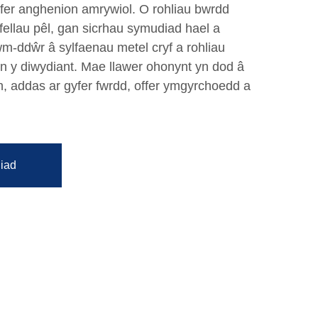
gyfer anghenion amrywiol. O rohliau bwrdd
afellau pêl, gan sicrhau symudiad hael a
rwm-ddŵr â sylfaenau metel cryf a rohliau
yn y diwydiant. Mae llawer ohonynt yn dod â
h, addas ar gyfer fwrdd, offer ymgyrchoedd a
iad