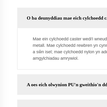
O ba deunyddiau mae eich cylchoedd c
Mae ein cylchoedd caster wedi'i wneud
metall. Mae cylchoedd rewbren yn cynn
a sŵn isel; mae cylchoedd nylon yn add
amgylchiadau amrywiol.
A oes eich olwynion PU'n gweithio'n d