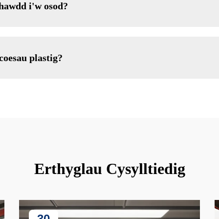
 hawdd i'w osod?
coesau plastig?
Erthyglau Cysylltiedig
30