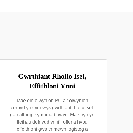
Gwrthiant Rholio Isel,
Effithloni Ynni
Mae ein olwynion PU a'r olwynion
cerbyd yn cynnwys gwrthiant rholio isel,
gan alluogi symudiad hwyrf. Mae hyn yn
lleihau defnydd ynni'r offer a hybu
effeithloni gwaith mewn logisteg a