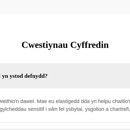
Cwestiynau Cyffredin
l yn ystod defnydd?
eithio'n dawel. Mae eu elastigedd dda yn helpu chwilio'
lcheddau sensitif i sŵn fel ysbytai, ysgolion a chartrefi