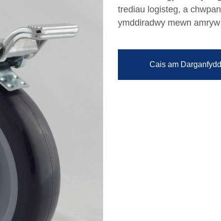
trediau logisteg, a chwpan
ymddiradwy mewn amryw o
Cais am Darganfydd