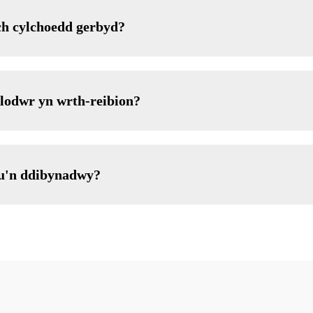
ch cylchoedd gerbyd?
alodwr yn wrth-reibion?
nau'n ddibynadwy?