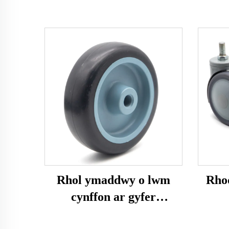
Rhol ymaddwy o lwm
Rho
cynffon ar gyfer
gweithgaredd