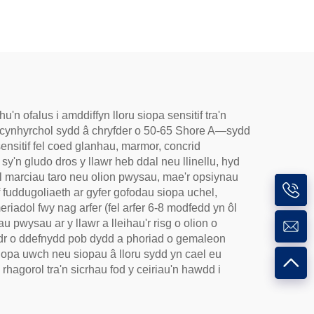
n ofalus i amddiffyn lloru siopa sensitif tra'n
cynhyrchol sydd â chryfder o 50-65 Shore A—sydd
nsitif fel coed glanhau, marmor, concrid
sy'n gludo dros y llawr heb ddal neu llinellu, hyd
el marciau taro neu olion pwysau, mae'r opsiynau
f fuddugoliaeth ar gyfer gofodau siopa uchel,
adol fwy nag arfer (fel arfer 6-8 modfedd yn ôl
pwysau ar y llawr a lleihau'r risg o olion o
idr o ddefnydd pob dydd a phoriad o gemaleon
siopa uwch neu siopau â lloru sydd yn cael eu
agorol tra'n sicrhau fod y ceiriau'n hawdd i