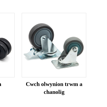
h
Cwch olwynion trwm a
chanolig