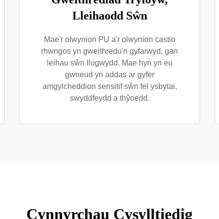
Lleihaodd Sŵn
Mae'r olwynion PU a'r olwynion castio
rhwngos yn gweithredu'n gyfarwyd, gan
leihau sŵn llugwydd. Mae hyn yn eu
gwneud yn addas ar gyfer
amgylcheddion sensitif sŵn fel ysbytai,
swyddfeydd a thŷoedd.
Cynnyrchau Cysylltiedig