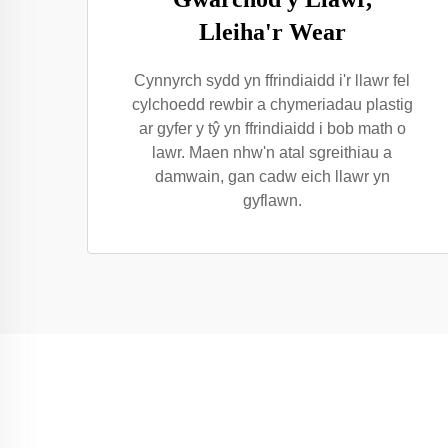
Lleiha'r Wear
Cynnyrch sydd yn ffrindiaidd i'r llawr fel
cylchoedd rewbir a chymeriadau plastig
ar gyfer y tŷ yn ffrindiaidd i bob math o
lawr. Maen nhw'n atal sgreithiau a
damwain, gan cadw eich llawr yn
gyflawn.