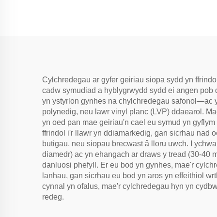
Cylchredegau ar gyfer geiriau siopa sydd yn ffrindol
cadw symudiad a hyblygrwydd sydd ei angen pob d
yn ystyrlon gynhes na chylchredegau safonol—ac yn 
polynedig, neu lawr vinyl planc (LVP) ddaearol. Mae
yn oed pan mae geiriau'n cael eu symud yn gyflym 
ffrindol i'r llawr yn ddiamarkedig, gan sicrhau nad
butigau, neu siopau brecwast â lloru uwch. I ychwa
diamedr) ac yn ehangach ar draws y tread (30-40 mm
danluosi phefyll. Er eu bod yn gynhes, mae'r cylc
lanhau, gan sicrhau eu bod yn aros yn effeithiol w
cynnal yn ofalus, mae'r cylchredegau hyn yn cydbw
redeg.