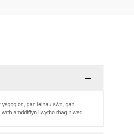
r ysgogion, gan leihau sŵn, gan
, wrth amddiffyn llwytho rhag niwed.