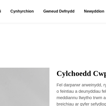
i
Cynhyrchion
Gwneud Defnydd
Newyddion
Cylchoedd Cw
Fel darparwr arweinydd,
o feintiau a deunyddiau fe
meddiannu llwytho trwm a
breichiau ar gyfer sefydl