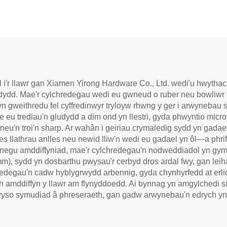
 i'r llawr gan Xiamen Yirong Hardware Co., Ltd. wedi'u hwythachu'
ydd. Mae'r cylchredegau wedi eu gwneud o ruber neu bowliwr 
gweithredu fel cyffredinwyr tryloyw rhwng y ger i arwynebau se
 eu trediau'n gludydd a dim ond yn llestri, gyda phwyntio micro 
neu'n troi'n sharp. Ar wahân i geiriau crymaledig sydd yn gada
 oes llathrau anlles neu newid lliw'n wedi eu gadael yn ôl—a phri
negu amddiffyniad, mae'r cylchredegau'n nodweddiadol yn gymeri
), sydd yn dosbarthu pwysau'r cerbyd dros ardal fwy, gan leihau 
hredegau'n cadw hyblygrwydd arbennig, gyda chynhyrfedd at erl
rth amddiffyn y llawr am flynyddoedd. Ai bynnag yn amgylchedi 
yso symudiad â phreseraeth, gan gadw arwynebau'n edrych yn rh