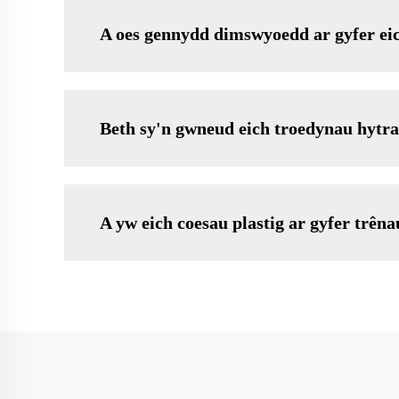
A oes gennydd dimswyoedd ar gyfer ei
Beth sy'n gwneud eich troedynau hytr
A yw eich coesau plastig ar gyfer trê