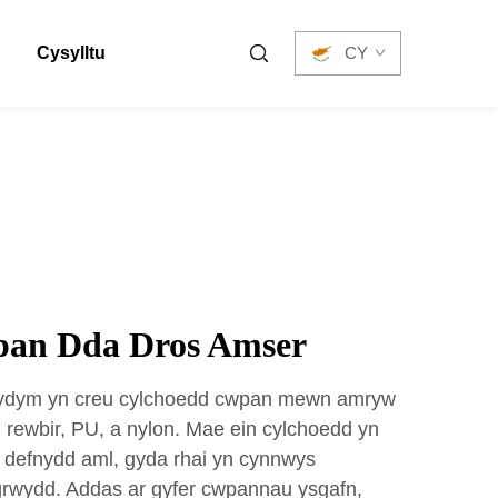
Cysylltu
CY
pan Dda Dros Amser
 rydym yn creu cylchoedd cwpan mewn amryw
l rewbir, PU, a nylon. Mae ein cylchoedd yn
 defnydd aml, gyda rhai yn cynnwys
ogrwydd. Addas ar gyfer cwpannau ysgafn,