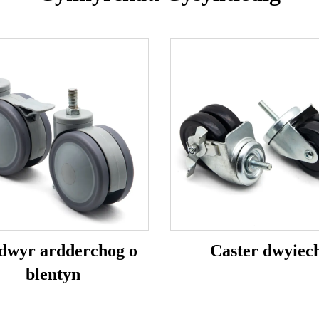
dwyr ardderchog o
Caster dwyiec
blentyn