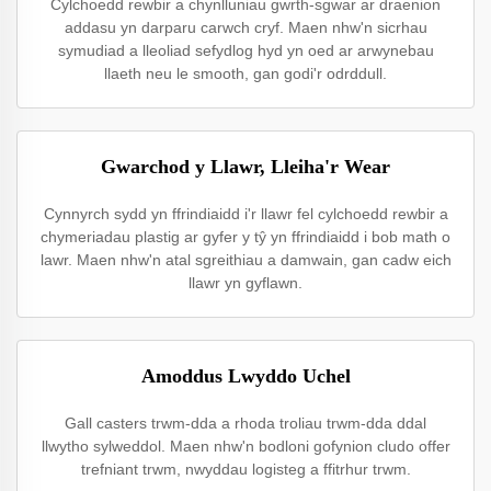
Cylchoedd rewbir a chynlluniau gwrth-sgwar ar draenion
addasu yn darparu carwch cryf. Maen nhw'n sicrhau
symudiad a lleoliad sefydlog hyd yn oed ar arwynebau
llaeth neu le smooth, gan godi'r odrddull.
Gwarchod y Llawr, Lleiha'r Wear
Cynnyrch sydd yn ffrindiaidd i'r llawr fel cylchoedd rewbir a
chymeriadau plastig ar gyfer y tŷ yn ffrindiaidd i bob math o
lawr. Maen nhw'n atal sgreithiau a damwain, gan cadw eich
llawr yn gyflawn.
Amoddus Lwyddo Uchel
Gall casters trwm-dda a rhoda troliau trwm-dda ddal
llwytho sylweddol. Maen nhw'n bodloni gofynion cludo offer
trefniant trwm, nwyddau logisteg a ffitrhur trwm.