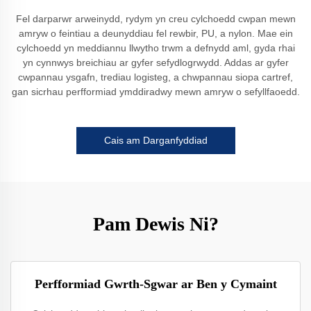
Fel darparwr arweinydd, rydym yn creu cylchoedd cwpan mewn
amryw o feintiau a deunyddiau fel rewbir, PU, a nylon. Mae ein
cylchoedd yn meddiannu llwytho trwm a defnydd aml, gyda rhai
yn cynnwys breichiau ar gyfer sefydlogrwydd. Addas ar gyfer
cwpannau ysgafn, trediau logisteg, a chwpannau siopa cartref,
gan sicrhau perfformiad ymddiradwy mewn amryw o sefyllfaoedd.
Cais am Darganfyddiad
Pam Dewis Ni?
Perfformiad Gwrth-Sgwar ar Ben y Cymaint