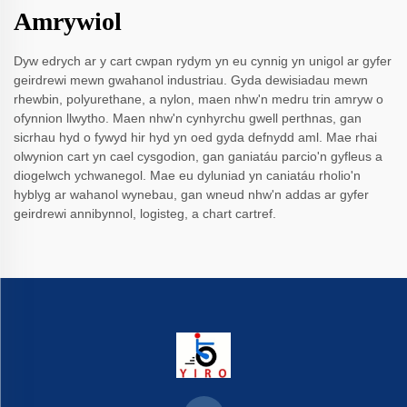
Amrywiol
Dyw edrych ar y cart cwpan rydym yn eu cynnig yn unigol ar gyfer
geirdrewi mewn gwahanol industriau. Gyda dewisiadau mewn
rhewbin, polyurethane, a nylon, maen nhw'n medru trin amryw o
ofynnion llwytho. Maen nhw'n cynhyrchu gwell perthnas, gan
sicrhau hyd o fywyd hir hyd yn oed gyda defnydd aml. Mae rhai
olwynion cart yn cael cysgodion, gan ganiatáu parcio'n gyfleus a
diogelwch ychwanegol. Mae eu dyluniad yn caniatáu rholio'n
hyblyg ar wahanol wynebau, gan wneud nhw'n addas ar gyfer
geirdrewi annibynnol, logisteg, a chart cartref.