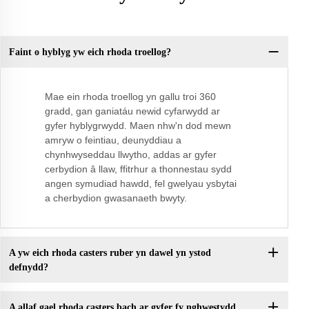
Faint o hyblyg yw eich rhoda troellog?
Mae ein rhoda troellog yn gallu troi 360
gradd, gan ganiatáu newid cyfarwydd ar
gyfer hyblygrwydd. Maen nhw'n dod mewn
amryw o feintiau, deunyddiau a
chynhwyseddau llwytho, addas ar gyfer
cerbydion â llaw, ffitrhur a thonnestau sydd
angen symudiad hawdd, fel gwelyau ysbytai
a cherbydion gwasanaeth bwyty.
A yw eich rhoda casters ruber yn dawel yn ystod
defnydd?
A allaf gael rhoda casters bach ar gyfer fy nghwestydd