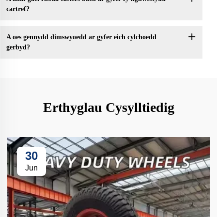
cartref?
A oes gennydd dimswyoedd ar gyfer eich cylchoedd
gerbyd?
Erthyglau Cysylltiedig
30
Jun