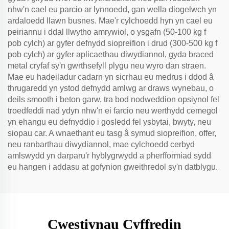
nhw'n cael eu parcio ar lynnoedd, gan wella diogelwch yn
ardaloedd llawn busnes. Mae'r cylchoedd hyn yn cael eu
peiriannu i ddal llwytho amrywiol, o ysgafn (50-100 kg f
pob cylch) ar gyfer defnydd siopreifion i drud (300-500 kg f
pob cylch) ar gyfer aplicaethau diwydiannol, gyda braced
metal cryfaf sy'n gwrthsefyll plygu neu wyro dan straen.
Mae eu hadeiladur cadarn yn sicrhau eu medrus i ddod â
thrugaredd yn ystod defnydd amlwg ar draws wynebau, o
deils smooth i beton garw, tra bod nodweddion opsiynol fel
troedfeddi nad ydyn nhw'n ei farcio neu werthydd cemegol
yn ehangu eu defnyddio i gosledd fel ysbytai, bwyty, neu
siopau car. A wnaethant eu tasg â symud siopreifion, offer,
neu ranbarthau diwydiannol, mae cylchoedd cerbyd
amlswydd yn darparu'r hyblygrwydd a pherfformiad sydd
eu hangen i addasu at gofynion gweithredol sy'n datblygu.
Cwestiynau Cyffredin