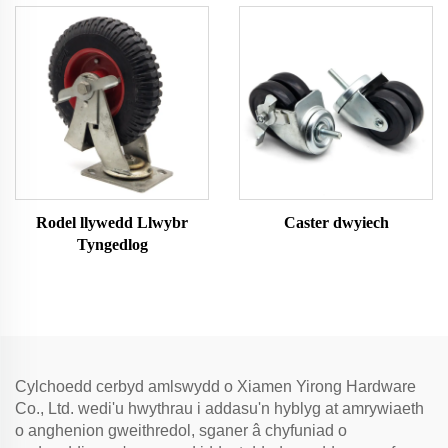
Rodel llywedd Llwybr
Caster dwyiech
Tyngedlog
Cylchoedd cerbyd amlswydd o Xiamen Yirong Hardware
Co., Ltd. wedi'u hwythrau i addasu'n hyblyg at amrywiaeth
o anghenion gweithredol, sganer â chyfuniad o