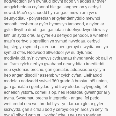
nodweddion sy'n gwneud iddynt ddod yn addas ar gyfer
amgylcheddau cryfannol ble gall anghenion y cerbyd
newid. Mae'r cylchoedd hyn ar gael mewn amryw o
deunyddiau - polyurethan ar gyfer defnyddio mewnol
smooth, rewberr ar gyfer hymestyn tarsoedd, a nylon ar
gyfer llwytho drud - gan ganiatáu i ddefnyddwyr ddewis y
fath un sydd orau ar gyfer eu defnydd penodol, a whether
mae'n cerbyd siopreifion yn symud nwyddau, cerbyd
logisteg yn symud pacennau, neu gerbyd diwydiannol yn
symud offer. Nodwedd allweddol yw eu dyluniad
modiwlaidd, sy'n cynnwys cydrannau rhyngnewidiol: gall yr
un ffram cylch derbyn gwahanol deunyddiau troedfeddi
neu systemau brechu, gan ganiatáu addasiadau cyflym
heb angen disodli'r assemblwr cylch cyfan. Lleihaodd
modelau nodwedd swivel 360 gradd â brasiau bêl union,
gan ganiatáu i geirbydau fynd trwy ofodau cyfyngedig fel
echelion ystorfa, corneli siop, neu leoliadau gweithgor ar y
tryma. Systemau brechu integredig - ar gael fel pedol
weithredol neu weithredol bys - yn darparu glo ar gyfer
sicrwydd, gan sicrhau bod y cerbydion yn aros yn sefyllfa
gyda'i gilydd wrth eu llwytho/uchelu neu pan roedden