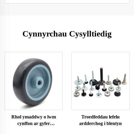
Cynnyrchau Cysylltiedig
Rhol ymaddwy o lwm
Troedfeddau lefelu
cynffon ar gyfer
ardderchog i blentyn
gweithgaredd