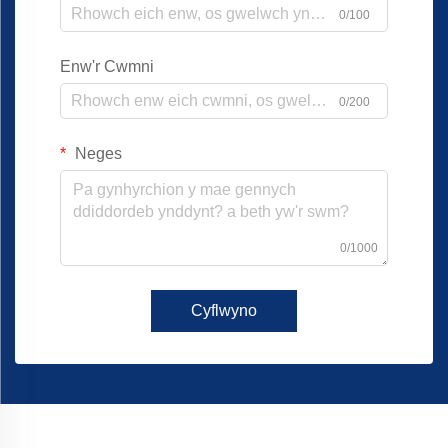
0/100
Enw'r Cwmni
0/200
Neges
0/1000
Cyflwyno