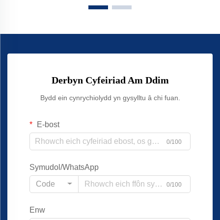
Derbyn Cyfeiriad Am Ddim
Bydd ein cynrychiolydd yn gysylltu â chi fuan.
E-bost
0/100
Symudol/WhatsApp
Code
0/100
Enw