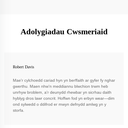
Adolygiadau Cwsmeriaid
Robert Davis
Mae'r cylchoedd cariad hyn yn berffaith ar gyfer fy nghar
gwerthu. Maen nhw'n meddiannu blwchion trwm heb
unrhyw broblem, a'r deunydd rhewbar yn sicrhau daith
hyblyg dros lawr concrit. Hoffwn fod yn erbyn wear—dim
ond sylwedd o ddifrod er mwyn defnydd amlwg yn y
storfa.