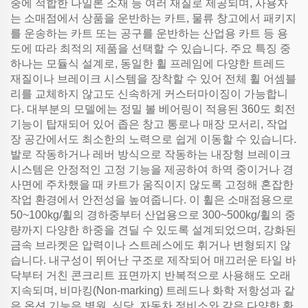
중에 적합한 나일론 소재 등 여러 재질로 제공되며, 사용자
는 소매점에서 상품을 운반하는 카트, 물류 창고에서 패키지
를 운송하는 카트 또는 공구를 운반하는 산업용 카트 등 용
도에 따라 최적의 제품을 선택할 수 있습니다. 주요 특징 중
하나는 모듈식 설계로, 동일한 휠 프레임에 다양한 트레드
재질이나 브레이크 시스템을 장착할 수 있어 전체 휠 어셈블
리를 교체하지 않고도 신속하게 커스터마이징이 가능합니
다. 대부분의 모델에는 정밀 볼 베어링이 적용된 360도 회전
기능이 탑재되어 있어 좁은 창고 통로나 매장 모서리, 작업
장 공간에서도 최소한의 노력으로 쉽게 이동할 수 있습니다.
발로 작동하거나 레버 방식으로 작동하는 내장형 브레이크
시스템은 안정적인 고정 기능을 제공하여 하역 중이거나 경
사면에 주차했을 때 카트가 움직이지 않도록 고정해 혼잡한
작업 환경에서 안전성을 높여줍니다. 이 휠은 소매점용으로
50~100kg/휠의 경하중부터 산업용으로 300~500kg/휠의 중
량까지 다양한 하중을 견딜 수 있도록 설계되었으며, 강화된
금속 브라켓은 압력이나 스트레스에도 휘거나 변형되지 않
습니다. 내구성이 뛰어난 구조로 제작되어 매끄러운 타일 바
닥부터 거친 콘크리트 표면까지 반복적으로 사용해도 오래
지속되며, 비마킹(Non-marking) 트레드나 화학 저항성과 같
은 옵션 기능은 병원, 식당, 자동차 정비소와 같은 다양한 환