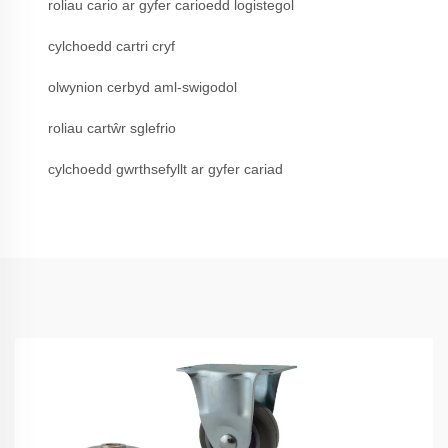
roliau cario ar gyfer carioedd logistegol
cylchoedd cartri cryf
olwynion cerbyd aml-swigodol
roliau cartŵr sglefrio
cylchoedd gwrthsefyllt ar gyfer cariad