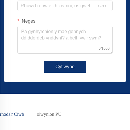
0/200
Neges
0/1000
Cyflwyno
rhoda'r Ciwb
olwynion PU