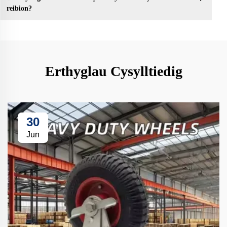
reibion?
Erthyglau Cysylltiedig
30
Jun