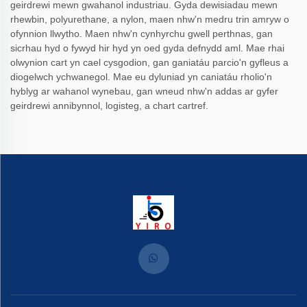
geirdrewi mewn gwahanol industriau. Gyda dewisiadau mewn
rhewbin, polyurethane, a nylon, maen nhw'n medru trin amryw o
ofynnion llwytho. Maen nhw'n cynhyrchu gwell perthnas, gan
sicrhau hyd o fywyd hir hyd yn oed gyda defnydd aml. Mae rhai
olwynion cart yn cael cysgodion, gan ganiatáu parcio'n gyfleus a
diogelwch ychwanegol. Mae eu dyluniad yn caniatáu rholio'n
hyblyg ar wahanol wynebau, gan wneud nhw'n addas ar gyfer
geirdrewi annibynnol, logisteg, a chart cartref.