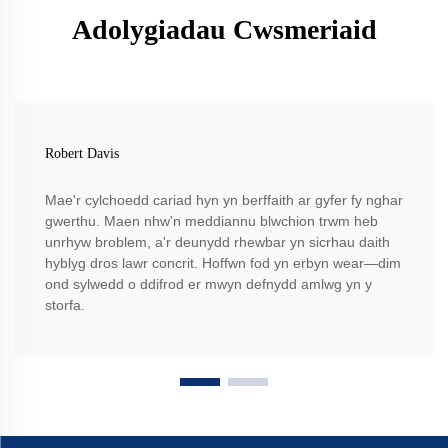
Adolygiadau Cwsmeriaid
Robert Davis
Mae'r cylchoedd cariad hyn yn berffaith ar gyfer fy nghar
gwerthu. Maen nhw'n meddiannu blwchion trwm heb
unrhyw broblem, a'r deunydd rhewbar yn sicrhau daith
hyblyg dros lawr concrit. Hoffwn fod yn erbyn wear—dim
ond sylwedd o ddifrod er mwyn defnydd amlwg yn y
storfa.