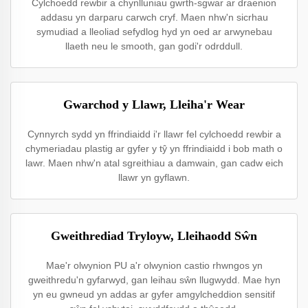
Cylchoedd rewbir a chynlluniau gwrth-sgwar ar draenion
addasu yn darparu carwch cryf. Maen nhw'n sicrhau
symudiad a lleoliad sefydlog hyd yn oed ar arwynebau
llaeth neu le smooth, gan godi'r odrddull.
Gwarchod y Llawr, Lleiha'r Wear
Cynnyrch sydd yn ffrindiaidd i'r llawr fel cylchoedd rewbir a
chymeriadau plastig ar gyfer y tŷ yn ffrindiaidd i bob math o
lawr. Maen nhw'n atal sgreithiau a damwain, gan cadw eich
llawr yn gyflawn.
Gweithrediad Tryloyw, Lleihaodd Sŵn
Mae'r olwynion PU a'r olwynion castio rhwngos yn
gweithredu'n gyfarwyd, gan leihau sŵn llugwydd. Mae hyn
yn eu gwneud yn addas ar gyfer amgylcheddion sensitif