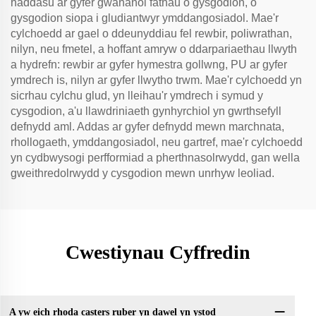
haddasu ar gyfer gwahanol fathau o gysgodion, o
gysgodion siopa i gludiantwyr ymddangosiadol. Mae'r
cylchoedd ar gael o ddeunyddiau fel rewbir, poliwrathan,
nilyn, neu fmetel, a hoffant amryw o ddarpariaethau llwyth
a hydrefn: rewbir ar gyfer hymestra gollwng, PU ar gyfer
ymdrech is, nilyn ar gyfer llwytho trwm. Mae'r cylchoedd yn
sicrhau cylchu glud, yn lleihau'r ymdrech i symud y
cysgodion, a'u llawdriniaeth gynhyrchiol yn gwrthsefyll
defnydd aml. Addas ar gyfer defnydd mewn marchnata,
rhollogaeth, ymddangosiadol, neu gartref, mae'r cylchoedd
yn cydbwysogi perfformiad a pherthnasolrwydd, gan wella
gweithredolrwydd y cysgodion mewn unrhyw leoliad.
Cwestiynau Cyffredin
A yw eich rhoda casters ruber yn dawel yn ystod