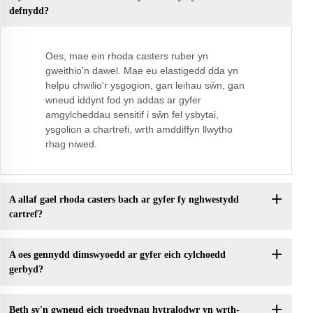
defnydd?
Oes, mae ein rhoda casters ruber yn
gweithio'n dawel. Mae eu elastigedd dda yn
helpu chwilio'r ysgogion, gan leihau sŵn, gan
wneud iddynt fod yn addas ar gyfer
amgylcheddau sensitif i sŵn fel ysbytai,
ysgolion a chartrefi, wrth amddiffyn llwytho
rhag niwed.
A allaf gael rhoda casters bach ar gyfer fy nghwestydd
cartref?
A oes gennydd dimswyoedd ar gyfer eich cylchoedd
gerbyd?
Beth sy'n gwneud eich troedynau hytralodwr yn wrth-