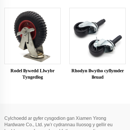
Rodel llywedd Llwybr
Rhodyn llwytho cyflymder
Tyngedlog
lleuad
Cylchoedd ar gyfer cysgodion gan Xiamen Yirong
Hardware Co., Ltd. yw'r cydrannau lluosog y gellir eu