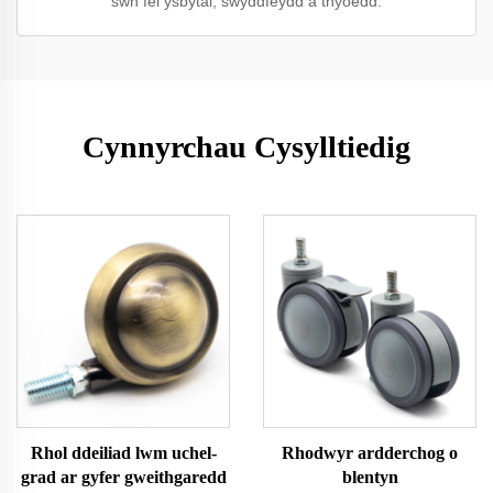
sŵn fel ysbytai, swyddfeydd a thŷoedd.
Cynnyrchau Cysylltiedig
Rhol ddeiliad lwm uchel-
Rhodwyr ardderchog o
grad ar gyfer gweithgaredd
blentyn