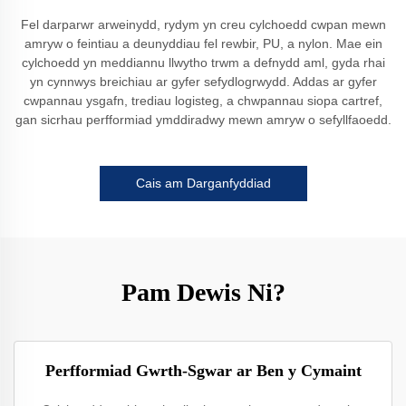
Fel darparwr arweinydd, rydym yn creu cylchoedd cwpan mewn
amryw o feintiau a deunyddiau fel rewbir, PU, a nylon. Mae ein
cylchoedd yn meddiannu llwytho trwm a defnydd aml, gyda rhai
yn cynnwys breichiau ar gyfer sefydlogrwydd. Addas ar gyfer
cwpannau ysgafn, trediau logisteg, a chwpannau siopa cartref,
gan sicrhau perfformiad ymddiradwy mewn amryw o sefyllfaoedd.
Cais am Darganfyddiad
Pam Dewis Ni?
Perfformiad Gwrth-Sgwar ar Ben y Cymaint