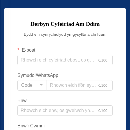
Derbyn Cyfeiriad Am Ddim
Bydd ein cynrychiolydd yn gysylltu â chi fuan.
E-bost
0/100
Symudol/WhatsApp
Code
0/100
Enw
0/100
Enw'r Cwmni