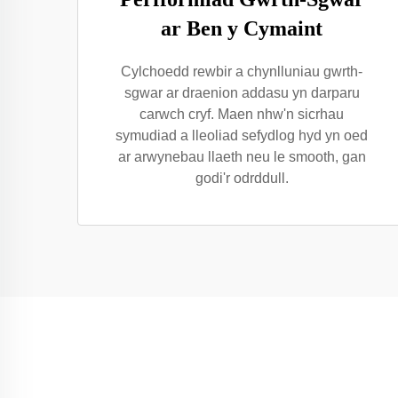
ar Ben y Cymaint
Cylchoedd rewbir a chynlluniau gwrth-
sgwar ar draenion addasu yn darparu
carwch cryf. Maen nhw'n sicrhau
symudiad a lleoliad sefydlog hyd yn oed
ar arwynebau llaeth neu le smooth, gan
godi'r odrddull.