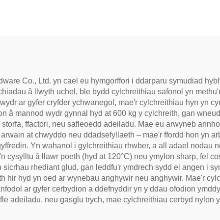
are Co., Ltd. yn cael eu hymgorffori i ddarparu symudiad hybly
dau â llwyth uchel, ble bydd cylchreithiau safonol yn methu
ydr ar gyfer cryfder ychwanegol, mae'r cylchreithiau hyn yn cyn
on â mannod wydr gynnal hyd at 600 kg y cylchreith, gan wneud
 storfa, ffactori, neu safleoedd adeiladu. Mae eu arwyneb annh
arwain at chwyddo neu ddadsefyllaeth – mae'r ffordd hon yn arben
ffredin. Yn wahanol i gylchreithiau rhwber, a all adael nodau 
 cysylltu â llawr poeth (hyd at 120°C) neu ymylon sharp, fel c
n sicrhau rhediant glud, gan leddfu'r ymdrech sydd ei angen i s
 hir hyd yn oed ar wynebau anghywir neu anghywir. Mae'r cylch
nfodol ar gyfer cerbydion a ddefnyddir yn y ddau ofodion ymddy
fle adeiladu, neu gasglu trych, mae cylchreithiau cerbyd nylon