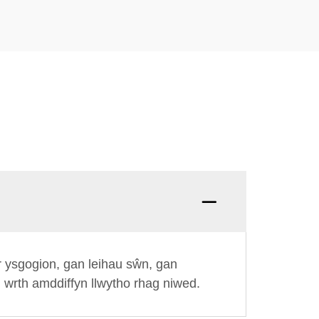
r ysgogion, gan leihau sŵn, gan
, wrth amddiffyn llwytho rhag niwed.