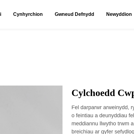
i
Cynhyrchion
Gwneud Defnydd
Newyddion
Cylchoedd Cw
Fel darparwr arweinydd,
o feintiau a deunyddiau fe
meddiannu llwytho trwm a
breichiau ar gyfer sefydl