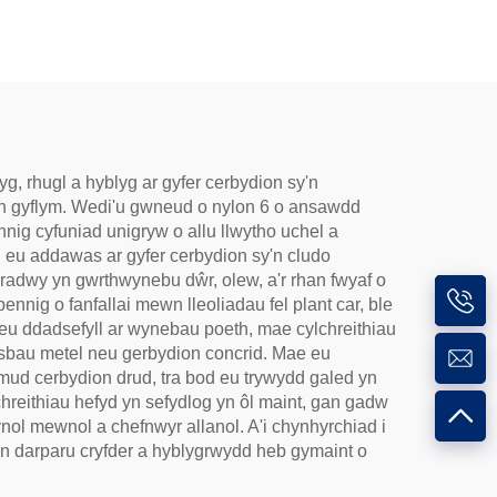
g, rhugl a hyblyg ar gyfer cerbydion sy'n
'n gyflym. Wedi'u gwneud o nylon 6 o ansawdd
nig cyfuniad unigryw o allu llwytho uchel a
 eu addawas ar gyfer cerbydion sy'n cludo
oradwy yn gwrthwynebu dŵr, olew, a'r rhan fwyaf o
nig o fanfallai mewn lleoliadau fel plant car, ble
neu ddadsefyll ar wynebau poeth, mae cylchreithiau
osbau metel neu gerbydion concrid. Mae eu
ymud cerbydion drud, tra bod eu trywydd galed yn
reithiau hefyd yn sefydlog yn ôl maint, gan gadw
nol mewnol a chefnwyr allanol. A'i chynhyrchiad i
 yn darparu cryfder a hyblygrwydd heb gymaint o