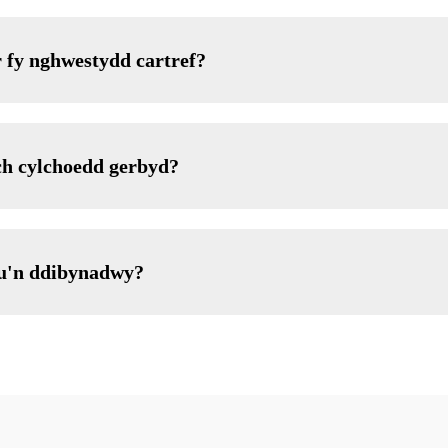
r fy nghwestydd cartref?
ch cylchoedd gerbyd?
nau'n ddibynadwy?