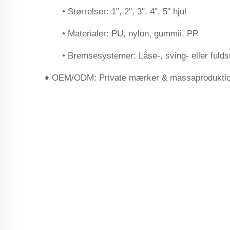
• Størrelser: 1", 2", 3", 4", 5" hjul
• Materialer: PU, nylon, gummii, PP
• Bremsesystemer: Låse-, sving- eller fuld
‌♦ OEM/ODM‌: Private mærker & massaprodukti