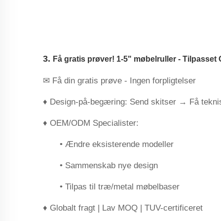
‌3.
Få gratis prøver! 1-5" møbelruller - Tilpasse
✉ ‌Få din gratis prøve‌ - Ingen forpligtelser
♦ Design-på-begæring‌: Send skitser → Få tekni
♦ ‌OEM/ODM Specialister‌:
• Ændre eksisterende modeller
• Sammenskab nye design
• Tilpas til træ/metal møbelbaser
♦ Globalt fragt | Lav MOQ | TUV-certificeret