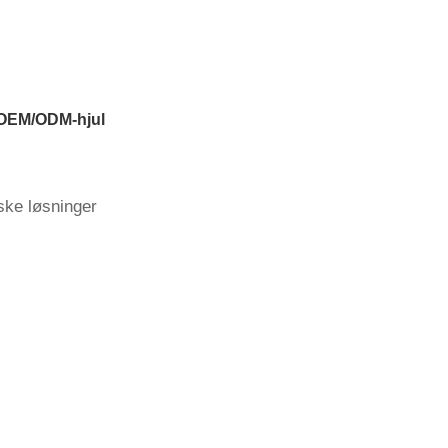
t OEM/ODM-hjul
ske løsninger