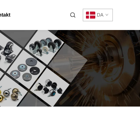
takt
DA