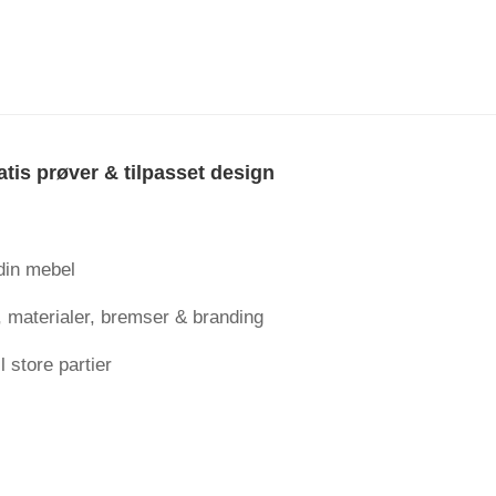
tis prøver & tilpasset design
 din mebel
 materialer, bremser & branding
l store partier