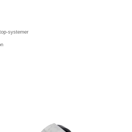
stop-systemer
on