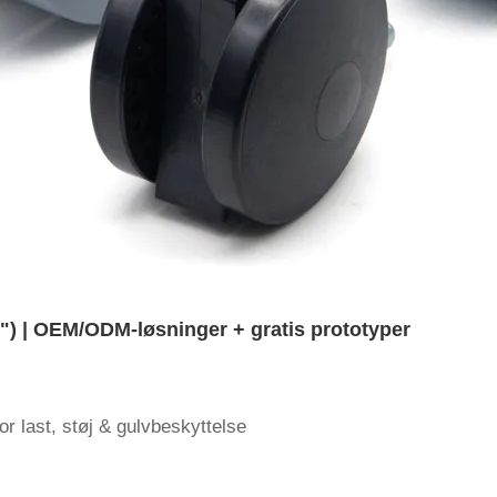
5") | OEM/ODM-løsninger + gratis prototyper
or last, støj & gulvbeskyttelse