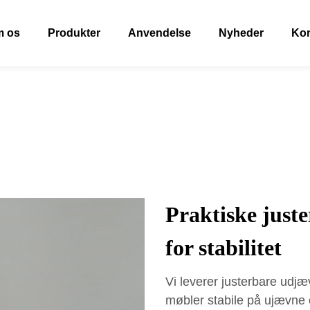
 os
Produkter
Anvendelse
Nyheder
Kon
Praktiske just
for stabilitet
Vi leverer justerbare udjæv
møbler stabile på ujævne o