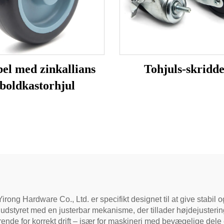
el med zinkallians
Tohjuls-skridd
boldkastorhjul
ng Hardware Co., Ltd. er specifikt designet til at give stabil og p
r udstyret med en justerbar mekanisme, der tillader højdejuster
gørende for korrekt drift – især for maskineri med bevægelige d