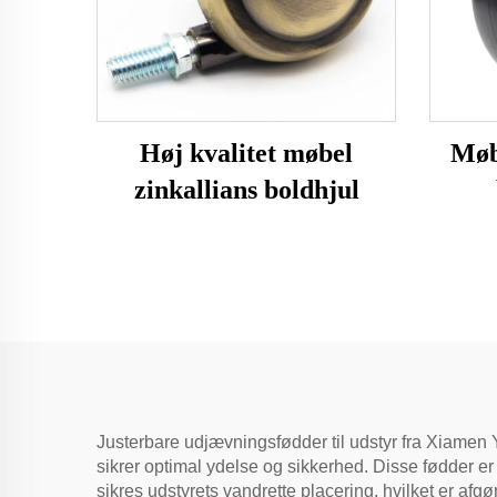
Høj kvalitet møbel
Møb
zinkallians boldhjul
Justerbare udjævningsfødder til udstyr fra Xiamen Yiro
sikrer optimal ydelse og sikkerhed. Disse fødder e
sikres udstyrets vandrette placering, hvilket er af