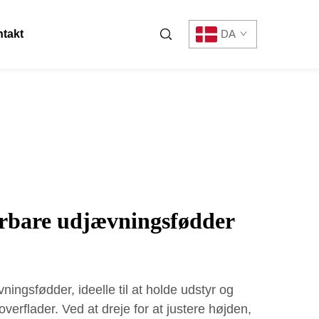
takt
DA
erbare udjævningsfødder
ningsfødder, ideelle til at holde udstyr og
verflader. Ved at dreje for at justere højden,