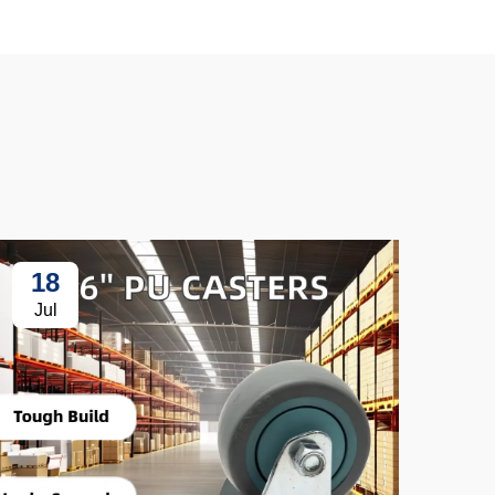
18
3
Jul
Ju