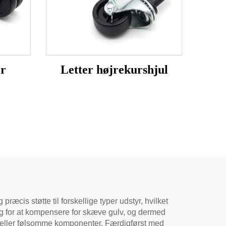
er
Letter højrekurshjul
ræcis støtte til forskellige typer udstyr, hvilket
ing for at kompensere for skæve gulv, og dermed
ele eller følsomme komponenter. Færdigførst med