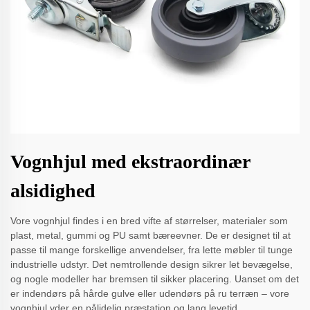
Vognhjul med ekstraordinær
alsidighed
Vore vognhjul findes i en bred vifte af størrelser, materialer som
plast, metal, gummi og PU samt bæreevner. De er designet til at
passe til mange forskellige anvendelser, fra lette møbler til tunge
industrielle udstyr. Det nemtrollende design sikrer let bevægelse,
og nogle modeller har bremsen til sikker placering. Uanset om det
er indendørs på hårde gulve eller udendørs på ru terræn – vore
vognhjul yder en pålidelig præstation og lang levetid.