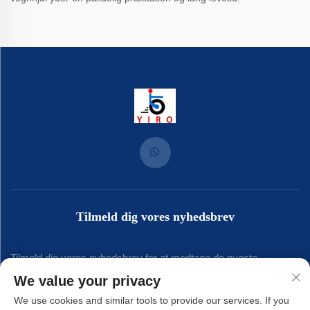
Tilmeld dig vores nyhedsbrev
Tilmeld dig vores nyhedsbrev for at modtage de nyeste
We value your privacy
branchenyt, opdateringer og indsigt fra vores team.
We use cookies and similar tools to provide our services. If you