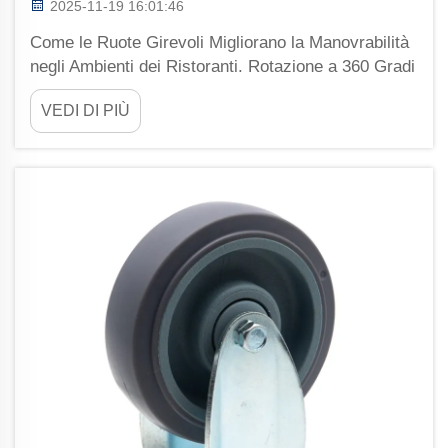
2025-11-19 16:01:46
Come le Ruote Girevoli Migliorano la Manovrabilità
negli Ambienti dei Ristoranti. Rotazione a 360 Gradi
per Muoversi Agevolmente in Cucine e Sale Strette.
VEDI DI PIÙ
I carrelli di servizio dotati di ruote girevoli possono
girare completamente su se stessi, rendendoli
estremamente utili...