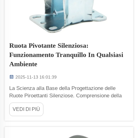
Ruota Pivotante Silenziosa:
Funzionamento Tranquillo In Qualsiasi
Ambiente
2025-11-13 16:01:39
La Scienza alla Base della Progettazione delle
Ruote Piroettanti Silenziose. Comprensione della
Generazione del Rumore nelle Ruote Piroettanti. Il
VEDI DI PIÙ
rumore prodotto dalle ruote piroettanti proviene da
diverse fonti. C'è l'attrito tra la ruota e il pavimento,
poi ci sono quelle fastidiose vibrazioni che...