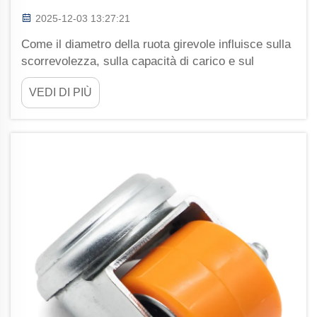
2025-12-03 13:27:21
Come il diametro della ruota girevole influisce sulla
scorrevolezza, sulla capacità di carico e sul
superamento degli ostacoli. Scorrevolezza vs.
VEDI DI PIÙ
Diametro: perché le ruote girevoli da 3" a 8"
soddisfano diverse esigenze di mobilità. La
dimensione delle ruote girevoli incide molto sulla
facilità con cui si muovono. Quando parliamo di...