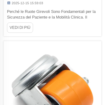
2025-12-15 15:59:03
Perché le Ruote Girevoli Sono Fondamentali per la
Sicurezza del Paziente e la Mobilità Clinica. Il
Ruolo Critico per la Sicurezza delle Ruote Girevoli
VEDI DI PIÙ
nel Prevenire Cadute, Sollecitazioni ed Errori di
Trasporto. Le ruote girevoli svolgono un ruolo molto
importante nella sicurezza del letto ospedaliero,
riducendo i rischi per i pazienti...