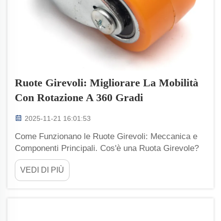
Ruote Girevoli: Migliorare La Mobilità
Con Rotazione A 360 Gradi
2025-11-21 16:01:53
Come Funzionano le Ruote Girevoli: Meccanica e
Componenti Principali. Cos'è una Ruota Girevole?
Le ruote girevoli sono componenti per la mobilità
VEDI DI PIÙ
dotati di una ruota rotante montata su una forcella
pivotante, che consente un movimento a 360 gradi.
A differenza delle ruote fisse, che...