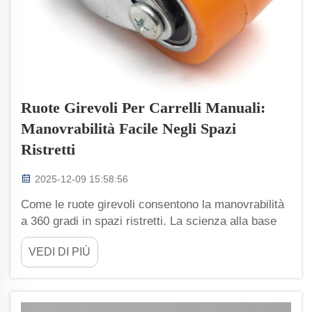
Ruote Girevoli Per Carrelli Manuali:
Manovrabilità Facile Negli Spazi
Ristretti
2025-12-09 15:58:56
Come le ruote girevoli consentono la manovrabilità
a 360 gradi in spazi ristretti. La scienza alla base
della rotazione a 360 gradi e del raggio di sterzata
VEDI DI PIÙ
nullo. Le ruote girevoli funzionano grazie a un
sistema pivot che permette loro di ruotare
completamente a 360 gradi attorno a un asse
verticale, il che...