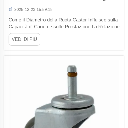
2025-12-23 15:59:18
Come il Diametro della Ruota Castor Influisce sulla
Capacità di Carico e sulle Prestazioni. La Relazione
tra Diametro e Capacità di Peso. Ruote castor più
VEDI DI PIÙ
grandi aumentano sicuramente la quantità di peso
che possono sostenere, poiché la forza viene
distribuita su un'area superficiale maggiore...