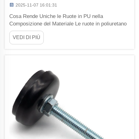
2025-11-07 16:01:31
Cosa Rende Uniche le Ruote in PU nella
Composizione del Materiale Le ruote in poliuretano
combinano davvero il meglio dei due mondi. Sono
VEDI DI PIÙ
fatte con un materiale speciale chiamato
poliuretano che si comporta un po' come la gomma
ma è anche molto più resistente. Ciò che le rende
particolari...