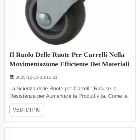
Il Ruolo Delle Ruote Per Carrelli Nella
Movimentazione Efficiente Dei Materiali
2025-12-19 13:19:21
La Scienza delle Ruote per Carrelli: Ridurre la
Resistenza per Aumentare la Produttività. Come la
Resistenza al Rotolamento Influisce Direttamente
VEDI DI PIÙ
sul Tempo di Lavoro e sul Flusso Operativo.
L'energia sprecata quando le ruote del carrello si
schiacciano sui pavimenti, ciò che chiamiamo
resistenza al rotolamento, incide su...