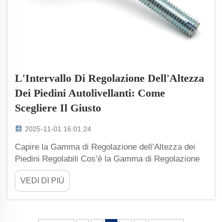
L'Intervallo Di Regolazione Dell'Altezza
Dei Piedini Autolivellanti: Come
Scegliere Il Giusto
2025-11-01 16:01:24
Capire la Gamma di Regolazione dell’Altezza dei
Piedini Regolabili Cos’è la Gamma di Regolazione
dell’Altezza nei Piedini Regolabili? Quando parliamo
VEDI DI PIÙ
di gamma di regolazione dell’altezza, ci riferiamo
essenzialmente a quanto in alto o in basso può
muoversi un piedino di livellamento...