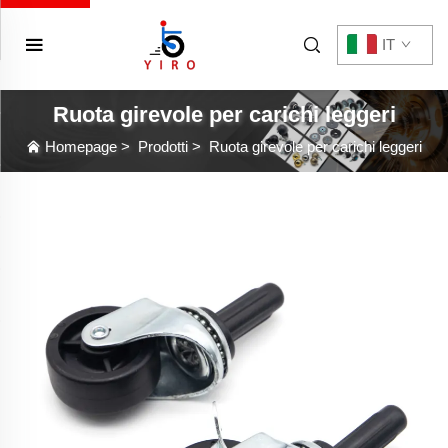
IT
Ruota girevole per carichi leggeri
Homepage
>
Prodotti
>
Ruota girevole per carichi leggeri