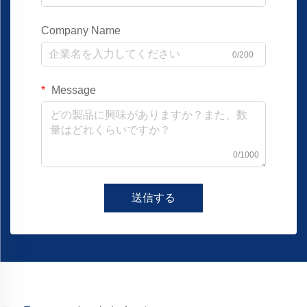
Company Name
0/200
Message
0/1000
送信する