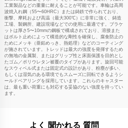
工業製品などの重量に耐えることが可能です。車輪は高周
波焼入れ鋼（55〜60HRC）または鋳鉄で作られており、
衝撃、摩耗および高温（最大300℃）に非常に強く、鋳造
工場、製鋼所、建設現場などでの使用に最適です。ブラケ
ットは厚さ5〜10mmの鋼板で構成されており、溶接また
はボルト止めによって構造的な剛性を確保し、腐食防止の
ためにメッキ（亜鉛めっき、熱処理）などのコーティング
が施されています。トレッドは最大の強度を発揮するため
の無地の金属製、またはグリップ性と床面保護を目的とし
たゴム／ポリウレタン被覆のタイプがあります。旋回可能
なスウィベル式または固定式の設計があり、粉塵が多い、
もしくは湿気のある環境でもスムーズに回転できるようシ
ールドベアリングを採用しています。これらのキャスター
は、最も重い荷重にも対応する妥協のない強度を持ってい
ます。
よく 聞かれる 質問