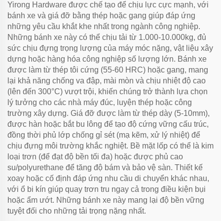
Yirong Hardware được chế tạo để chịu lực cực mạnh, với
bánh xe và giá đỡ bằng thép hoặc gang giúp đáp ứng
những yêu cầu khắt khe nhất trong ngành công nghiệp.
Những bánh xe này có thể chịu tải từ 1.000-10.000kg, đủ
sức chịu đựng trọng lượng của máy móc nặng, vật liệu xây
dựng hoặc hàng hóa công nghiệp số lượng lớn. Bánh xe
được làm từ thép tôi cứng (55-60 HRC) hoặc gang, mang
lại khả năng chống va đập, mài mòn và chịu nhiệt độ cao
(lên đến 300°C) vượt trội, khiến chúng trở thành lựa chọn
lý tưởng cho các nhà máy đúc, luyện thép hoặc công
trường xây dựng. Giá đỡ được làm từ thép dày (5-10mm),
được hàn hoặc bắt bu lông để tạo độ cứng vững cấu trúc,
đồng thời phủ lớp chống gỉ sét (mạ kẽm, xử lý nhiệt) để
chịu đựng môi trường khắc nghiệt. Bề mặt lốp có thể là kim
loại trơn (để đạt độ bền tối đa) hoặc được phủ cao
su/polyurethane để tăng độ bám và bảo vệ sàn. Thiết kế
xoay hoặc cố định đáp ứng nhu cầu di chuyển khác nhau,
với ổ bi kín giúp quay trơn tru ngay cả trong điều kiện bụi
hoặc ẩm ướt. Những bánh xe này mang lại độ bền vững
tuyệt đối cho những tải trọng nặng nhất.