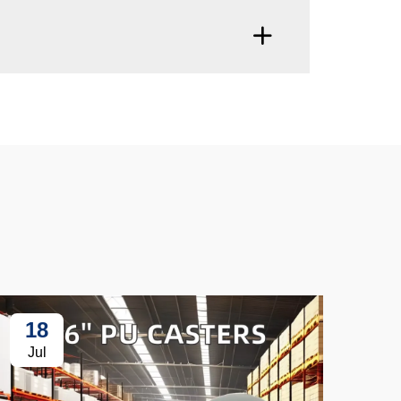
18
3
Jul
Ju