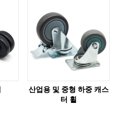
터
산업용 및 중형 하중 캐스
터 휠