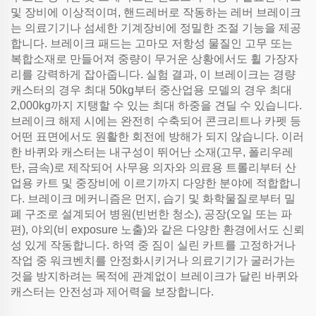
및 장비에 이상적이며, 핸드레버로 작동하는 레버 브레이크
는 의료기기나 섬세한 기계장비에 정밀한 조절 기능을 제공
합니다. 브레이크 패드는 고마모 저항성 물질인 고무 또는
복합소재로 만들어져 중량이 무거운 상황에서도 휠 가장자
리를 강력하게 잡아줍니다. 실험 결과, 이 브레이크는 경량
캐스터의 경우 최대 50kg부터 중산업용 모델의 경우 최대
2,000kg까지 지탱할 수 있는 최대 하중을 견딜 수 있습니다.
브레이크 해제 시에는 완전히 수축되어 콘크리트나 카펫 등
어떤 표면에서도 원활한 회전에 방해가 되지 않습니다. 이러
한 바퀴와 캐스터는 내구성이 뛰어난 소재(고무, 폴리우레
탄, 금속)로 제작되어 사무용 의자와 의료용 트롤리부터 산
업용 카트 및 중장비에 이르기까지 다양한 분야에 적합합니
다. 브레이크 메커니즘은 먼지, 습기 및 화학물질로부터 밀
폐 구조로 설계되어 병원(빈번한 청소), 공장(오일 또는 파
편), 야외(비 exposure 노출)와 같은 다양한 환경에서도 신뢰
성 있게 작동합니다. 하역 중 짐이 실린 카트를 고정하거나
작업 중 워크벤치를 안정화시키거나 의료기기가 굴러가는
것을 방지하려는 목적에 관계없이 브레이크가 달린 바퀴와
캐스터는 안전성과 제어력을 보장합니다.