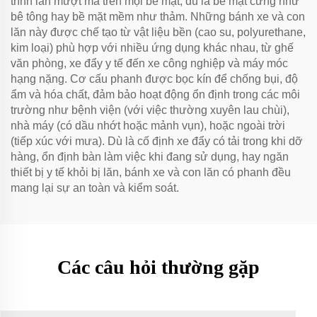
trình lăn mượt mà trên mọi bề mặt, dù là bề mặt cứng như
bê tông hay bề mặt mềm như thảm. Những bánh xe và con
lăn này được chế tạo từ vật liệu bền (cao su, polyurethane,
kim loại) phù hợp với nhiều ứng dụng khác nhau, từ ghế
văn phòng, xe đẩy y tế đến xe công nghiệp và máy móc
hạng nặng. Cơ cấu phanh được bọc kín để chống bụi, độ
ẩm và hóa chất, đảm bảo hoạt động ổn định trong các môi
trường như bệnh viện (với việc thường xuyên lau chùi),
nhà máy (có dầu nhớt hoặc mảnh vụn), hoặc ngoài trời
(tiếp xúc với mưa). Dù là cố định xe đẩy có tải trong khi dỡ
hàng, ổn định bàn làm việc khi đang sử dụng, hay ngăn
thiết bị y tế khỏi bị lăn, bánh xe và con lăn có phanh đều
mang lại sự an toàn và kiểm soát.
Các câu hỏi thường gặp