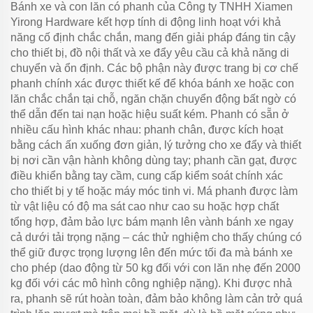
Bánh xe và con lăn có phanh của Công ty TNHH Xiamen
Yirong Hardware kết hợp tính di động linh hoạt với khả
năng cố định chắc chắn, mang đến giải pháp đáng tin cậy
cho thiết bị, đồ nội thất và xe đẩy yêu cầu cả khả năng di
chuyển và ổn định. Các bộ phận này được trang bị cơ chế
phanh chính xác được thiết kế để khóa bánh xe hoặc con
lăn chắc chắn tại chỗ, ngăn chặn chuyển động bất ngờ có
thể dẫn đến tai nạn hoặc hiệu suất kém. Phanh có sẵn ở
nhiều cấu hình khác nhau: phanh chân, được kích hoạt
bằng cách ấn xuống đơn giản, lý tưởng cho xe đẩy và thiết
bị nơi cần vận hành không dùng tay; phanh cần gạt, được
điều khiển bằng tay cầm, cung cấp kiểm soát chính xác
cho thiết bị y tế hoặc máy móc tinh vi. Má phanh được làm
từ vật liệu có độ ma sát cao như cao su hoặc hợp chất
tổng hợp, đảm bảo lực bám mạnh lên vành bánh xe ngay
cả dưới tải trọng nặng – các thử nghiệm cho thấy chúng có
thể giữ được trọng lượng lên đến mức tối đa mà bánh xe
cho phép (dao động từ 50 kg đối với con lăn nhẹ đến 2000
kg đối với các mô hình công nghiệp nặng). Khi được nhả
ra, phanh sẽ rút hoàn toàn, đảm bảo không làm cản trở quá