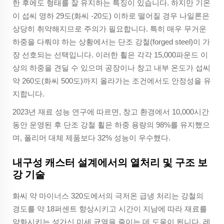
한 후에도 형태를 잘 유지하는 특징이 있습니다. 하지만 기온
이 섭씨 영하 29도(화씨 -20도) 이하로 떨어질 경우 나일론은
상당히 취약해지므로 주의가 필요합니다. 특히 매우 무거운
하중을 다뤄야 하는 상황에서는 단조 강철(forged steel)이 가
장 선호되는 선택입니다. 이러한 휠은 각각 15,000파운드 이
상의 하중을 견딜 수 있으며 공장이나 창고 내부 온도가 섭씨
약 260도(화씨 500도)까지 올라가는 조건에서도 안정성을 유
지합니다.
2023년 재료 성능 연구에 따르면, 창고 환경에서 10,000시간
동안 운영된 후 단조 강철 휠은 하중 용량의 98%를 유지했으
며, 폴리머 대체 제품보다 32% 성능이 우수했다.
내구성 캐스터 설계에서의 열처리 및 구조 보
강 기술
화씨 약 마이너스 320도에서의 극저온 급냉 처리는 강철의
경도를 약 18퍼센트 향상시키고 시간이 지남에 따라 재료를
약화시키는 성가신 미세 균열을 줄이는 데 도움이 됩니다. 레