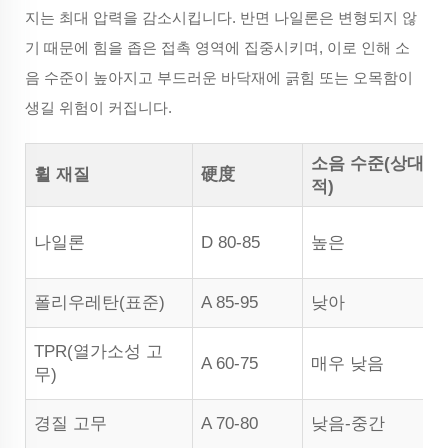
지는 최대 압력을 감소시킵니다. 반면 나일론은 변형되지 않
기 때문에 힘을 좁은 접촉 영역에 집중시키며, 이로 인해 소
음 수준이 높아지고 부드러운 바닥재에 긁힘 또는 오목함이
생길 위험이 커집니다.
소음 수준(상대
휠 재질
硬度
적)
나일론
D 80-85
높은
폴리우레탄(표준)
A 85-95
낮아
TPR(열가소성 고
A 60-75
매우 낮음
무)
경질 고무
A 70-80
낮음-중간