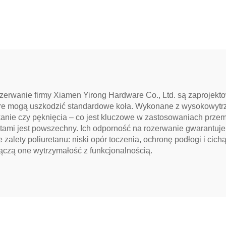
zerwanie firmy Xiamen Yirong Hardware Co., Ltd. są zaprojekto
óre mogą uszkodzić standardowe koła. Wykonane z wysokowytrz
ękanie czy pęknięcia – co jest kluczowe w zastosowaniach prze
otami jest powszechny. Ich odporność na rozerwanie gwarantuj
zalety poliuretanu: niski opór toczenia, ochronę podłogi i cic
ączą one wytrzymałość z funkcjonalnością.