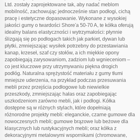
Ltd. zostały zaprojektowane tak, aby nadać meblom
mobilność, zachowując jednocześnie stan podłogi, cichą
pracę i estetyczne dopasowanie. Wykonane z wysokiej
jakości gumy o twardości Shore'a 50-70 A, te kółka oferują
idealny balans elastyczności i wytrzymałości: płynnie
ślizgają się po podłogach takich jak parkiet, dywan lub
płytki, zmniejszając wysiłek potrzebny do przestawiania
kanap, krzeseł, szaf czy stołów, a ich miękkie opony
zapobiegają zarysowaniom, zadziom lub wgnieceniom –
co jest kluczowe przy utrzymywaniu piękna drogich
podłóg. Naturalna sprężystość materiału z gumy tłumi
mniejsze uderzenia, na przykład podczas przesuwania
mebli przez przejścia podłogowe lub niewielkie
przeszkody, zmniejszając hałas oraz zapobiegając
uszkodzeniom zarówno mebli, jak i podłogi. Kółka
dostępne są w różnych stylach, które dopełniają
różnorodne projekty mebli: eleganckie, czarne gumowe dla
nowoczesnych mebli; gumowe brązowe lub beżowe dla
klasycznych lub rustykacyjnych mebli; oraz kółka z
dekoracyjnymi metalowymi wspornikami (chromowane,