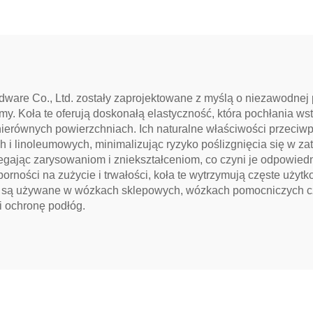
ware Co., Ltd. zostały zaprojektowane z myślą o niezawodnej
my. Koła te oferują doskonałą elastyczność, która pochłania ws
 nierównych powierzchniach. Ich naturalne właściwości przec
 i linoleumowych, minimalizując ryzyko poślizgnięcia się w z
egając zarysowaniom i zniekształceniom, co czyni je odpowied
orności na zużycie i trwałości, koła te wytrzymują częste użytk
y są używane w wózkach sklepowych, wózkach pomocniczych c
i ochronę podłóg.