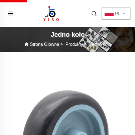
PL
Jedno koło
Strona Główna
>
Produkty
>
Jedno koło