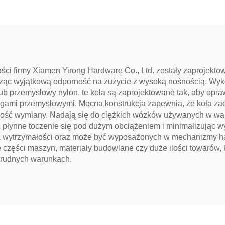
ci firmy Xiamen Yirong Hardware Co., Ltd. zostały zaprojekto
ąc wyjątkową odporność na zużycie z wysoką nośnością. Wykon
b przemysłowy nylon, te koła są zaprojektowane tak, aby oprawi
gami przemysłowymi. Mocna konstrukcja zapewnia, że koła zac
eczność wymiany. Nadają się do ciężkich wózków używanych w 
 płynne toczenie się pod dużym obciążeniem i minimalizując 
ia wytrzymałości oraz może być wyposażonych w mechanizmy 
e części maszyn, materiały budowlane czy duże ilości towarów,
 trudnych warunkach.