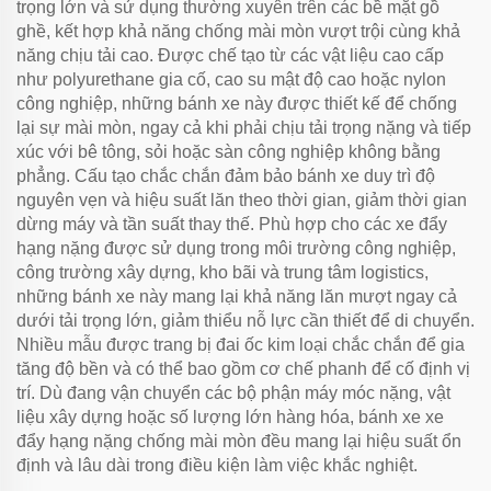
trọng lớn và sử dụng thường xuyên trên các bề mặt gồ
ghề, kết hợp khả năng chống mài mòn vượt trội cùng khả
năng chịu tải cao. Được chế tạo từ các vật liệu cao cấp
như polyurethane gia cố, cao su mật độ cao hoặc nylon
công nghiệp, những bánh xe này được thiết kế để chống
lại sự mài mòn, ngay cả khi phải chịu tải trọng nặng và tiếp
xúc với bê tông, sỏi hoặc sàn công nghiệp không bằng
phẳng. Cấu tạo chắc chắn đảm bảo bánh xe duy trì độ
nguyên vẹn và hiệu suất lăn theo thời gian, giảm thời gian
dừng máy và tần suất thay thế. Phù hợp cho các xe đẩy
hạng nặng được sử dụng trong môi trường công nghiệp,
công trường xây dựng, kho bãi và trung tâm logistics,
những bánh xe này mang lại khả năng lăn mượt ngay cả
dưới tải trọng lớn, giảm thiểu nỗ lực cần thiết để di chuyển.
Nhiều mẫu được trang bị đai ốc kim loại chắc chắn để gia
tăng độ bền và có thể bao gồm cơ chế phanh để cố định vị
trí. Dù đang vận chuyển các bộ phận máy móc nặng, vật
liệu xây dựng hoặc số lượng lớn hàng hóa, bánh xe xe
đẩy hạng nặng chống mài mòn đều mang lại hiệu suất ổn
định và lâu dài trong điều kiện làm việc khắc nghiệt.