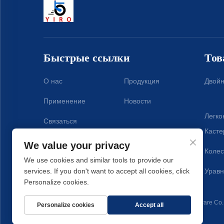
Быстрые ссылки
Тов
О нас
Продукция
Двойн
Применение
Новости
Легко
Связаться
Касте
We value your privacy
Колес
We use cookies and similar tools to provide our
Уравн
services. If you don't want to accept all cookies, click
Personalize cookies.
Авторские права © 2025 компании Xiamen Yirong Hardware Co.,
Personalize cookies
Accept all