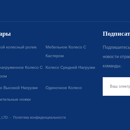
ары
Подписат
ой колесный ролик
Мебельное Колесо С
Подпишитесь 
Кастером
новости отра
команды.
нагруженное Колесо С
Колесо Средней Нагрузки
ром
о Высокой Нагрузки
Одиночное Колесо
ительные ножки
 LTD. -
Политика конфиденциальности